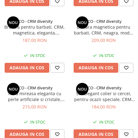
ADAUGA IN COS
ADAUGA IN COS
CCO - CRM diversity
CCO - CRM diversity
NOU
NOU
Bratara pentru barbati, CRM,
Bratara magnetica pentru
magnetica, eleganta,
barbati, CRM, neagra, model
ajustabila, silver, 20 cm
hexagonal, ajustabila, 20 cm
187,00 RON
209,00 RON
IN STOC
IN STOC
ADAUGA IN COS
ADAUGA IN COS
CCO - CRM diversity
CCO - CRM diversity
NOU
NOU
Tiara mireasa eleganta cu
Set elegant colier si cercei,
perle artificiale si cristale,
pentru ocazii speciale, CRM,
CRM, coroana argintie pentru
Crystal, argintiu, 37.5+6cm
215,00 RON
184,00 RON
nunta
IN STOC
IN STOC
ADAUGA IN COS
ADAUGA IN COS