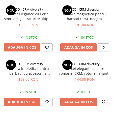
CCO - CRM diversity
CCO - CRM diversity
NOU
NOU
Colier Elegance cu Perle
Bratara magnetica pentru
simulate și Straturi Multiple,
barbati CRM, neagra,
CRM, design impletit, 40 cm
eleganta, ajustabila, 20 cm
168,00 RON
181,00 RON
IN STOC
IN STOC
ADAUGA IN COS
ADAUGA IN COS
CCO - CRM diversity
CCO - CRM diversity
NOU
NOU
Bratara impletita pentru
Cercei eleganti cu cifre
barbati, cu accesorii si
romane, CRM, rotunzi, argintii
inchidere din otel inoxidabil,
169,00 RON
144,00 RON
CRM, neagru/argintiu, 21.5
cm
IN STOC
IN STOC
ADAUGA IN COS
ADAUGA IN COS