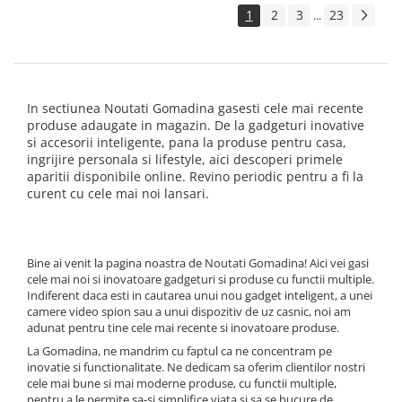
1
2
3
23
...
In sectiunea Noutati Gomadina gasesti cele mai recente
produse adaugate in magazin. De la gadgeturi inovative
si accesorii inteligente, pana la produse pentru casa,
ingrijire personala si lifestyle, aici descoperi primele
aparitii disponibile online. Revino periodic pentru a fi la
curent cu cele mai noi lansari.
Bine ai venit la pagina noastra de Noutati Gomadina! Aici vei gasi
cele mai noi si inovatoare gadgeturi si produse cu functii multiple.
Indiferent daca esti in cautarea unui nou gadget inteligent, a unei
camere video spion sau a unui dispozitiv de uz casnic, noi am
adunat pentru tine cele mai recente si inovatoare produse.
La Gomadina, ne mandrim cu faptul ca ne concentram pe
inovatie si functionalitate. Ne dedicam sa oferim clientilor nostri
cele mai bune si mai moderne produse, cu functii multiple,
pentru a le permite sa-si simplifice viata si sa se bucure de