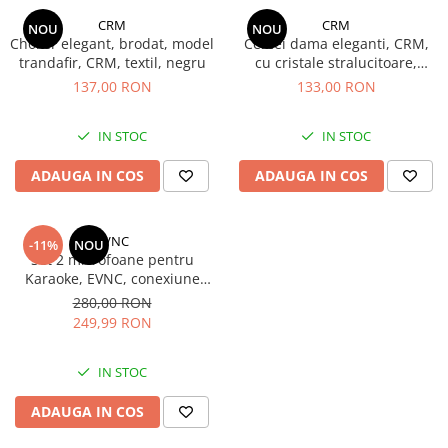
CRM
CRM
NOU
NOU
Choker elegant, brodat, model
Cercei dama eleganti, CRM,
trandafir, CRM, textil, negru
cu cristale stralucitoare,
model infinit, argintiu
137,00 RON
133,00 RON
IN STOC
IN STOC
ADAUGA IN COS
ADAUGA IN COS
EVNC
-11%
NOU
Set 2 microfoane pentru
Karaoke, EVNC, conexiune
Bluetooth
280,00 RON
249,99 RON
IN STOC
ADAUGA IN COS