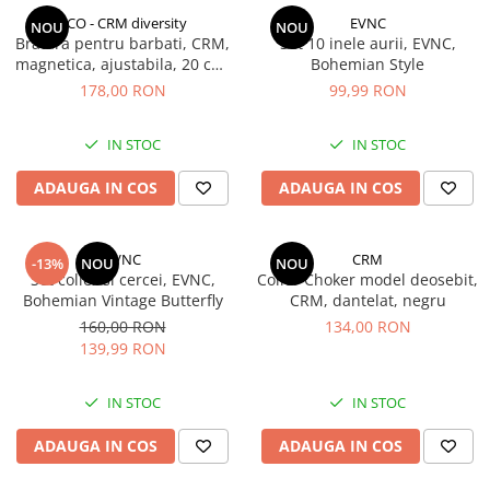
CCO - CRM diversity
EVNC
NOU
NOU
Bratara pentru barbati, CRM,
Set 10 inele aurii, EVNC,
magnetica, ajustabila, 20 cm,
Bohemian Style
argintie
178,00 RON
99,99 RON
IN STOC
IN STOC
ADAUGA IN COS
ADAUGA IN COS
EVNC
CRM
-13%
NOU
NOU
Set colier si cercei, EVNC,
Colier Choker model deosebit,
Bohemian Vintage Butterfly
CRM, dantelat, negru
160,00 RON
134,00 RON
139,99 RON
IN STOC
IN STOC
ADAUGA IN COS
ADAUGA IN COS