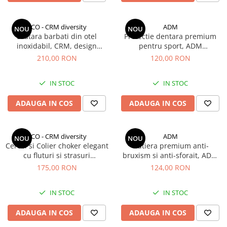
CCO - CRM diversity
ADM
NOU
NOU
Bratara barbati din otel
Protectie dentara premium
inoxidabil, CRM, design
pentru sport, ADM
elegant, argintiu cu insertii
SportGuard, gutiera
210,00 RON
120,00 RON
aurii, 21 cm
termoplastica ajustabila
pentru box, MMA, baschet si
IN STOC
IN STOC
sporturi de contact
ADAUGA IN COS
ADAUGA IN COS
CCO - CRM diversity
ADM
NOU
NOU
Cercei si Colier choker elegant
Gutiera premium anti-
cu fluturi si strasuri
bruxism si anti-sforait, ADM
stralucitoare, CRM, argintiu
ZenSleep, protectie dentara
175,00 RON
124,00 RON
ajustabila, confortabila si
reutilizabila
IN STOC
IN STOC
ADAUGA IN COS
ADAUGA IN COS