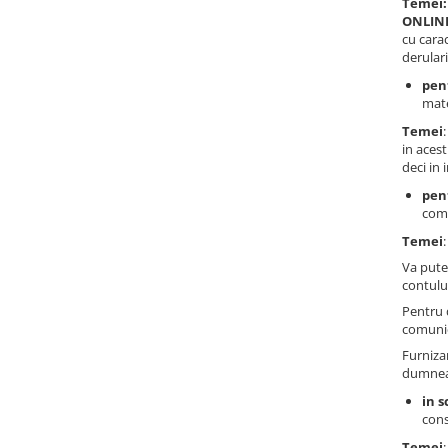
Temei:
ONLINE
cu cara
derular
pent
mate
Temei
in acest
deci in 
pen
comu
Temei
Va pute
contului
Pentru 
comunic
Furniza
dumneav
in s
cons
Temei