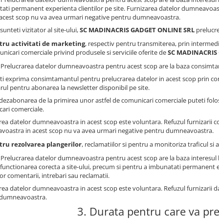
ati permanent experienta clientilor pe site. Furnizarea datelor dumneavoastr
acest scop nu va avea urmari negative pentru dumneavoastra.
sunteti vizitator al site-ului,
SC MADINACRIS GADGET ONLINE SRL
prelucre
tru activitati de marketing
, respectiv pentru transmiterea, prin intermedi
nicari comerciale privind produsele si serviciile oferite de
SC MADINACRIS
: Prelucrarea datelor dumneavoastra pentru acest scop are la baza consimtam
ti exprima consimtamantul pentru prelucrarea datelor in acest scop prin co
rul pentru abonarea la newsletter disponibil pe site.
dezabonarea de la primirea unor astfel de comunicari comerciale puteti folosi
ari comerciale.
rea datelor dumneavoastra in acest scop este voluntara. Refuzul furnizarii 
oastra in acest scop nu va avea urmari negative pentru dumneavoastra.
tru rezolvarea plangerilor
, reclamatiilor si pentru a monitoriza traficul s
: Prelucrarea datelor dumneavoastra pentru acest scop are la baza interesul 
 functionarea corecta a site-ului, precum si pentru a imbunatati permanent exp
lor comentarii, intrebari sau reclamatii.
rea datelor dumneavoastra in acest scop este voluntara. Refuzul furnizarii 
 dumneavoastra.
3. Durata pentru care va pr