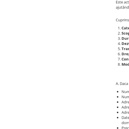
Este act
ajutând
Monede pentru colectionari
Petshop
Cuprins
Smart Home
Cat
Scop
Supape de sens unic
Dur
Dez
Termometre de corp
Tra
Birotica & Papetarie
Drep
Con
Accesorii finisare documente
Modi
Agende
Capsatoare documente
A. Daca 
Carti de colorat
Num
Consumabile laminare
Num
Adre
Cutter - plottere
Adre
Adre
Ghilotine & Trimmere
Date
dom
Imprimante UV
Prec