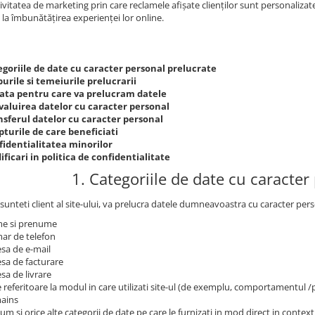
ivitatea de marketing prin care reclamele afișate clienților sunt personalizate 
 la îmbunătățirea experienței lor online.
egoriile de date cu caracter personal prelucrate
urile si temeiurile prelucrarii
ata pentru care va prelucram datele
valuirea datelor cu caracter personal
nsferul datelor cu caracter personal
turile de care beneficiati
fidentialitatea minorilor
ficari in politica de confidentialitate
1. Categoriile de date cu caracter
sunteti client al site-ului, va prelucra datele dumneavoastra cu caracter pers
e si prenume
ar de telefon
sa de e-mail
sa de facturare
sa de livrare
 referitoare la modul in care utilizati site-ul (de exemplu, comportamentul 
ains
um si orice alte categorii de date pe care le furnizati in mod direct in contextu