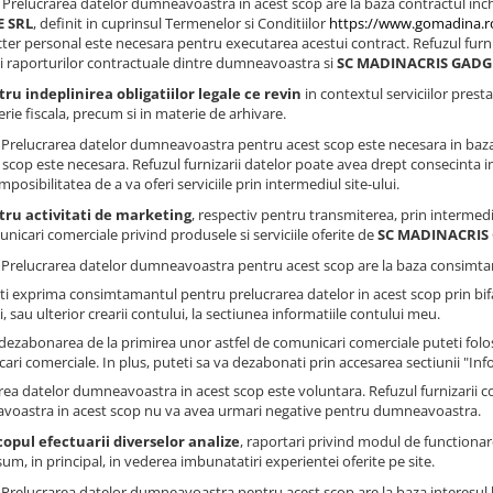
Prelucrarea datelor dumneavoastra in acest scop are la baza contractul inc
 SRL
, definit in cuprinsul Termenelor si Conditiilor
https://www.gomadina.ro
cter personal este necesara pentru executarea acestui contract. Refuzul furni
ii raporturilor contractuale dintre dumneavoastra si
SC MADINACRIS GADG
ru indeplinirea obligatiilor legale ce revin
in contextul serviciilor presta
rie fiscala, precum si in materie de arhivare.
: Prelucrarea datelor dumneavoastra pentru acest scop este necesara in baza
 scop este necesara. Refuzul furnizarii datelor poate avea drept consecinta impo
imposibilitatea de a va oferi serviciile prin intermediul site-ului.
tru activitati de marketing
, respectiv pentru transmiterea, prin intermedi
nicari comerciale privind produsele si serviciile oferite de
SC MADINACRIS
: Prelucrarea datelor dumneavoastra pentru acest scop are la baza consimtam
ti exprima consimtamantul pentru prelucrarea datelor in acest scop prin bi
, sau ulterior crearii contului, la sectiunea informatiile contului meu.
dezabonarea de la primirea unor astfel de comunicari comerciale puteti folosi
ari comerciale. In plus, puteti sa va dezabonati prin accesarea sectiunii "Inf
rea datelor dumneavoastra in acest scop este voluntara. Refuzul furnizarii 
oastra in acest scop nu va avea urmari negative pentru dumneavoastra.
copul efectuarii diverselor analize
, raportari privind modul de functionare 
um, in principal, in vederea imbunatatiri experientei oferite pe site.
: Prelucrarea datelor dumneavoastra pentru acest scop are la baza interesul 