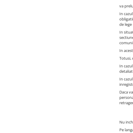
va prel
In cazu
obligati
de lege 
In situa
sectiun
comunica
In acest
Totusi,
In cazul
detaliat
In cazul
inregis
Daca va
persona
retrage
Nu inch
Pe langa