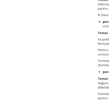
imbunat
pentru 
B. Daca 
pen
comu
Temei
Va pute
formula
Pentru 
comunic
Furniza
dumneav
pen
Temei
asigura
diferite
Furniza
pentru