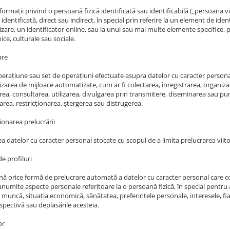
formații privind o persoană fizică identificată sau identificabilă („persoana v
 identificată, direct sau indirect, în special prin referire la un element de id
izare, un identificator online, sau la unul sau mai multe elemente specifice, prop
ce, culturale sau sociale.
are
perațiune sau set de operațiuni efectuate asupra datelor cu caracter persona
ilizarea de mijloace automatizate, cum ar fi colectarea, înregistrarea, organi
ea, consultarea, utilizarea, divulgarea prin transmitere, diseminarea sau pune
rea, restricționarea, ștergerea sau distrugerea.
ionarea prelucrării
a datelor cu caracter personal stocate cu scopul de a limita prelucrarea viito
e profiluri
ă orice formă de prelucrare automată a datelor cu caracter personal care con
anumite aspecte personale referitoare la o persoană fizică, în special pentr
e muncă, situația economică, sănătatea, preferințele personale, interesele, fi
espectivă sau deplasările acesteia.
or