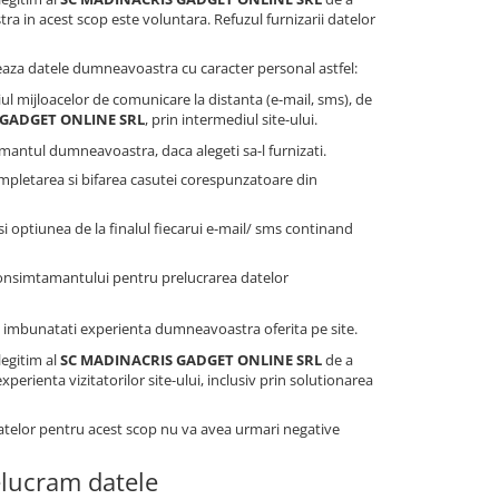
a in acest scop este voluntara. Refuzul furnizarii datelor
aza datele dumneavoastra cu caracter personal astfel:
ul mijloacelor de comunicare la distanta (e-mail, sms), de
 GADGET ONLINE SRL
, prin intermediul site-ului.
antul dumneavoastra, daca alegeti sa-l furnizati.
mpletarea si bifarea casutei corespunzatoare din
 optiunea de la finalul fiecarui e-mail/ sms continand
consimtamantului pentru prelucrarea datelor
i a imbunatati experienta dumneavoastra oferita pe site.
legitim al
SC MADINACRIS GADGET ONLINE SRL
de a
erienta vizitatorilor site-ului, inclusiv prin solutionarea
datelor pentru acest scop nu va avea urmari negative
elucram datele