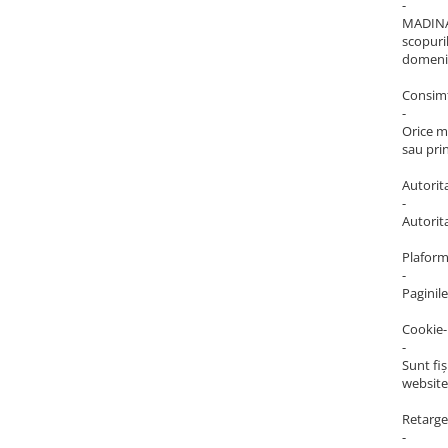
Baterii externe
-
MADINAC
Boxe portabile, cu bluetooth
scopuril
domeni
Cabluri de incarcare
Casti & Audio portabile
Consimț
-
Huse laptop
Orice ma
sau prin
Stick-uri memorie USB
Autorit
Accesorii auto interioare &
-
exterioare
Autorit
Accesorii diverse
Plaform
Confort auto
-
Paginil
Curatare auto
Suporturi auto pentru telefon
Cookie-
-
Casa, Gradina & Bricolaj
Sunt fi
website
Articole pentru Bucatarie & Servire
Decoratiuni
Retarge
-
Jocuri de societate