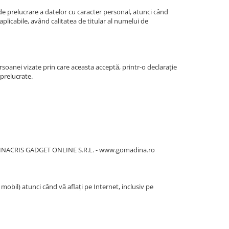
e prelucrare a datelor cu caracter personal, atunci când
 aplicabile, având calitatea de titular al numelui de
rsoanei vizate prin care aceasta acceptă, printr-o declarație
 prelucrate.
MADINACRIS GADGET ONLINE S.R.L. - www.gomadina.ro
obil) atunci când vă aflați pe Internet, inclusiv pe