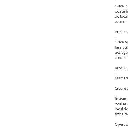
-
Orice in
Fashion
poate fi
Accesorii pentru cap si par
de local
economi
Accesorii vestimentare
Prelucr
Bratari
-
Orice o
Ceasuri
fără ut
Cercei
extrager
combina
Coliere, lantisoare si chokere
Restricț
Ochelari
-
Marcare
Portofele dama
Seturi de bijuterii
Creare d
-
TV, Audio-Video & Foto
Înseamn
PC, Periferice & Accesorii IT
evalua 
locul d
Huse telefoane mobile
fizică r
Componente PC & Software
Operat