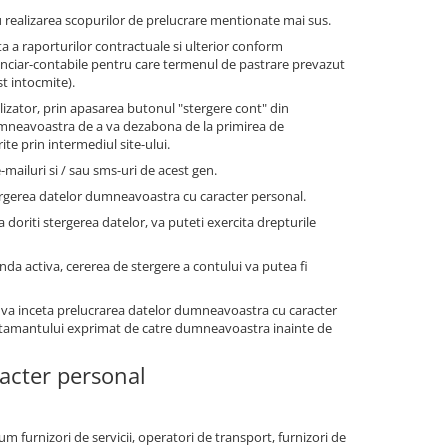
 realizarea scopurilor de prelucrare mentionate mai sus.
a a raporturilor contractuale si ulterior conform
financiar-contabile pentru care termenul de pastrare prevazut
st intocmite).
tilizator, prin apasarea butonul "stergere cont" din
dumneavoastra de a va dezabona de la primirea de
te prin intermediul site-ului.
-mailuri si / sau sms-uri de acest gen.
ergerea datelor dumneavoastra cu caracter personal.
a doriti stergerea datelor, va puteti exercita drepturile
anda activa, cererea de stergere a contului va putea fi
 va inceta prelucrarea datelor dumneavoastra cu caracter
simtamantului exprimat de catre dumneavoastra inainte de
racter personal
um furnizori de servicii, operatori de transport, furnizori de