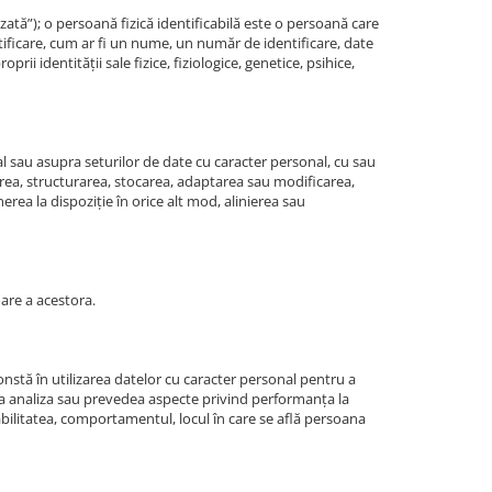
izată”); o persoană fizică identificabilă este o persoană care
entificare, cum ar fi un nume, un număr de identificare, date
rii identității sale fizice, fiziologice, genetice, psihice,
l sau asupra seturilor de date cu caracter personal, cu sau
zarea, structurarea, stocarea, adaptarea sau modificarea,
rea la dispoziție în orice alt mod, alinierea sau
are a acestora.
stă în utilizarea datelor cu caracter personal pentru a
u a analiza sau prevedea aspecte privind performanța la
abilitatea, comportamentul, locul în care se află persoana