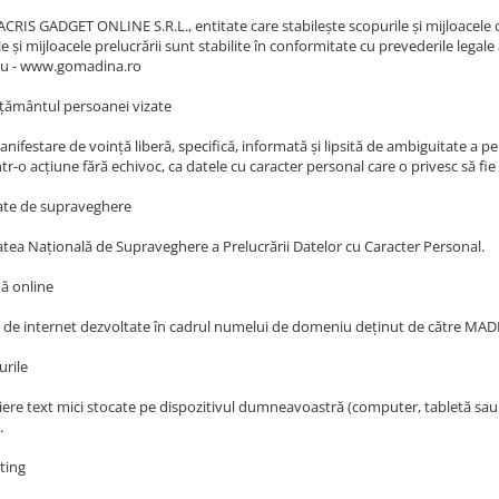
RIS GADGET ONLINE S.R.L., entitate care stabilește scopurile și mijloacele d
e și mijloacele prelucrării sunt stabilite în conformitate cu prevederile legale
u - www.gomadina.ro
ământul persoanei vizate
nifestare de voință liberă, specifică, informată și lipsită de ambiguitate a pe
tr-o acțiune fără echivoc, ca datele cu caracter personal care o privesc să fie
ate de supraveghere
atea Națională de Supraveghere a Prelucrării Datelor cu Caracter Personal.
ă online
e de internet dezvoltate în cadrul numelui de domeniu deținut de către 
urile
șiere text mici stocate pe dispozitivul dumneavoastră (computer, tabletă sau m
.
ting