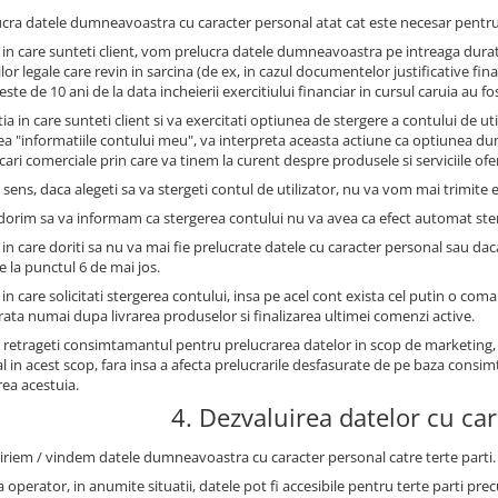
ucra datele dumneavoastra cu caracter personal atat cat este necesar pentru
l in care sunteti client, vom prelucra datele dumneavoastra pe intreaga durat
ilor legale care revin in sarcina (de ex, in cazul documentelor justificative 
este de 10 ani de la data incheierii exercitiului financiar in cursul caruia au fo
tia in care sunteti client si va exercitati optiunea de stergere a contului de u
ea "informatiile contului meu", va interpreta aceasta actiune ca optiunea 
ri comerciale prin care va tinem la curent despre produsele si serviciile oferi
 sens, daca alegeti sa va stergeti contul de utilizator, nu va vom mai trimite e
 dorim sa va informam ca stergerea contului nu va avea ca efect automat st
 in care doriti sa nu va mai fie prelucrate datele cu caracter personal sau dac
e la punctul 6 de mai jos.
 in care solicitati stergerea contului, insa pe acel cont exista cel putin o com
trata numai dupa livrarea produselor si finalizarea ultimei comenzi active.
 retrageti consimtamantul pentru prelucrarea datelor in scop de marketing,
l in acest scop, fara insa a afecta prelucrarile desfasurate de pe baza con
rea acestuia.
4. Dezvaluirea datelor cu ca
iriem / vindem datele dumneavoastra cu caracter personal catre terte parti.
 operator, in anumite situatii, datele pot fi accesibile pentru terte parti prec