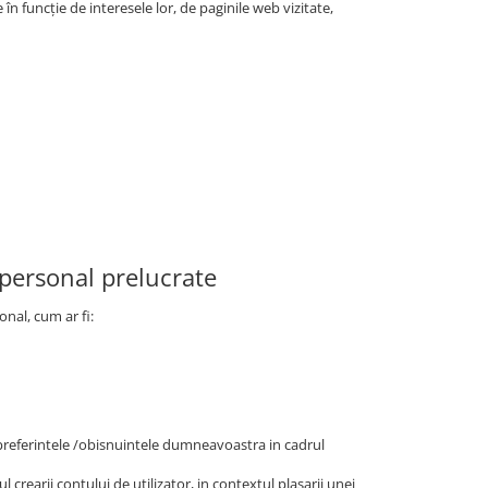
în funcție de interesele lor, de paginile web vizitate,
 personal prelucrate
onal, cum ar fi:
/preferintele /obisnuintele dumneavoastra in cadrul
l crearii contului de utilizator, in contextul plasarii unei