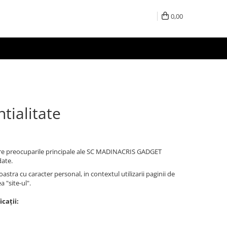
0,00
tialitate
tre preocuparile principale ale SC MADINACRIS GADGET
date.
tra cu caracter personal, in contextul utilizarii paginii de
 "site-ul".
cații: