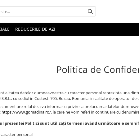
IALE
REDUCERILE DE AZI
Politica de Confiden
ntialitatea datelor dumneavoastra cu caracter personal reprezinta una din
S.R.L., cu sediul in Costesti 705, Buzau, Romania, in calitate de operator de 
ocument are rolul de a va informa cu privire la prelucrarea datelor dumneavoas
t
https://www.gomadina.ro/
, la care ne vom referi in continuare cu denumirea
ul prezentei Politici sunt utilizați termeni având următoarele semnifi
 caracter personal