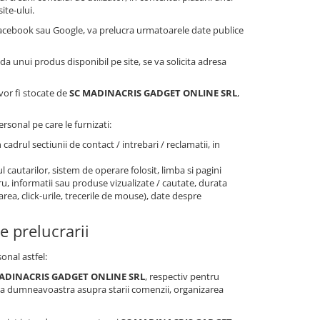
ite-ului.
 Facebook sau Google, va prelucra urmatoarele date publice
nda unui produs disponibil pe site, se va solicita adresa
 vor fi stocate de
SC MADINACRIS GADGET ONLINE SRL
,
rsonal pe care le furnizati:
n cadrul sectiunii de contact / intrebari / reclamatii, in
l cautarilor, sistem de operare folosit, limba si pagini
stru, informatii sau produse vizualizate / cautate, durata
area, click-urile, trecerile de mouse), date despre
e prelucrarii
onal astfel:
C MADINACRIS GADGET ONLINE SRL
, respectiv pentru
rea dumneavoastra asupra starii comenzii, organizarea