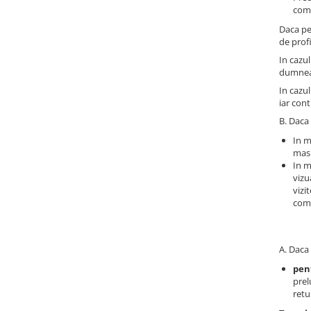
Indosariere documente
come
Instrumente de scris
Daca pe
de profi
Laminatoare documente
In cazul
Produse digitale (download)
dumneav
In cazul
iar cont
B. Daca 
In m
masu
In m
vizu
vizi
comp
A. Daca 
pen
prel
retu