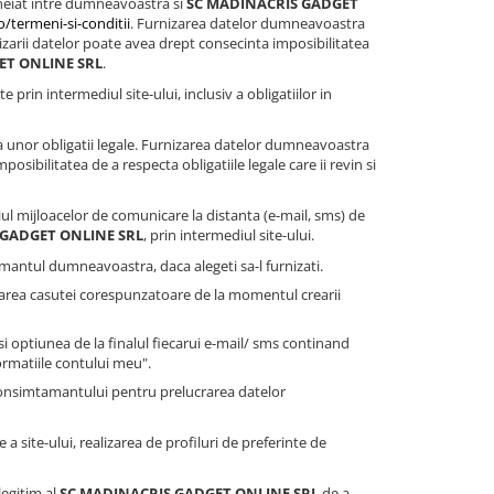
heiat intre dumneavoastra si
SC MADINACRIS GADGET
/termeni-si-conditii
. Furnizarea datelor dumneavoastra
zarii datelor poate avea drept consecinta imposibilitatea
ET ONLINE SRL
.
te prin intermediul site-ului, inclusiv a obligatiilor in
 unor obligatii legale. Furnizarea datelor dumneavoastra
sibilitatea de a respecta obligatiile legale care ii revin si
ul mijloacelor de comunicare la distanta (e-mail, sms) de
 GADGET ONLINE SRL
, prin intermediul site-ului.
antul dumneavoastra, daca alegeti sa-l furnizati.
farea casutei corespunzatoare de la momentul crearii
 optiunea de la finalul fiecarui e-mail/ sms continand
ormatiile contului meu".
consimtamantului pentru prelucrarea datelor
a site-ului, realizarea de profiluri de preferinte de
legitim al
SC MADINACRIS GADGET ONLINE SRL
de a