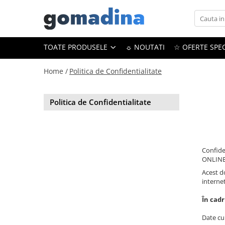
Toate Produsele
TOATE PRODUSELE
☼ NOUTATI
☆ OFERTE SPEC
Gadgeturi smart
Trackere GPS
Home /
Politica de Confidentialitate
Inele smart
Portofele smart
Politica de Confidentialitate
Ingrijire personala
Aparate & Accesorii ingrijire
personala
Confide
Articole Sanatate & Wellness
ONLINE 
Cosmetice & Produse ingrijire
Acest d
personala
interne
Parfumuri cu feromoni
În cadr
Periute dinti
Date cu
Produse albire si curatare dinti