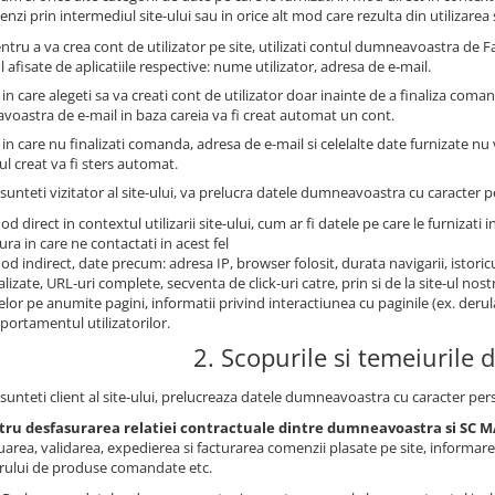
nzi prin intermediul site-ului sau in orice alt mod care rezulta din utilizarea s
ntru a va crea cont de utilizator pe site, utilizati contul dumneavoastra de
l afisate de aplicatiile respective: nume utilizator, adresa de e-mail.
 in care alegeti sa va creati cont de utilizator doar inainte de a finaliza coma
oastra de e-mail in baza careia va fi creat automat un cont.
 in care nu finalizati comanda, adresa de e-mail si celelalte date furnizate nu
ul creat va fi sters automat.
sunteti vizitator al site-ului, va prelucra datele dumneavoastra cu caracter pe
od direct in contextul utilizarii site-ului, cum ar fi datele pe care le furnizati i
ra in care ne contactati in acest fel
od indirect, date precum: adresa IP, browser folosit, durata navigarii, istoricu
alizate, URL-uri complete, secventa de click-uri catre, prin si de la site-ul no
telor pe anumite pagini, informatii privind interactiunea cu paginile (ex. derul
ortamentul utilizatorilor.
2. Scopurile si temeiurile d
sunteti client al site-ului, prelucreaza datele dumneavoastra cu caracter pers
tru desfasurarea relatiei contractuale dintre dumneavoastra si S
uarea, validarea, expedierea si facturarea comenzii plasate pe site, informa
rului de produse comandate etc.