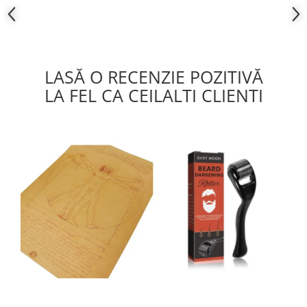
Monede pentru colectionari
Petshop
Smart Home
LASĂ O RECENZIE POZITIVĂ
Supape de sens unic
LA FEL CA CEILALTI CLIENTI
Termometre de corp
Birotica & Papetarie
Accesorii finisare documente
Agende
Capsatoare documente
Carti de colorat
Consumabile laminare
Cutter - plottere
Ghilotine & Trimmere
Imprimante UV