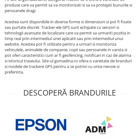
Baterii externe
produse care va permit sa va monitorizati si sa va protejati bunurile si
Boxe portabile, cu bluetooth
persoanele dragi.
Cabluri de incarcare
Acestea sunt disponibile in diverse forme si dimensiuni si pot fi fixate
sau purtate discret. Tracker-ele GPS sunt echipate cu senzori si
Casti & Audio portabile
tehnologii avansate de localizare care va permit sa urmariti pozitia in
timp real prin intermediul unei aplicatii sau prin intermediul unui
Huse laptop
website. Acestea pot fi utilizate pentru a urmari si monitoriza
Stick-uri memorie USB
vehiculele, animalele de companie, copii sau persoanele in varsta si
pot oferi caracteristici cum ar fi geofencing, notificari in caz de alarma
Accesorii auto interioare &
si istoricul traseului. Site-ul gomadina.ro ofera o varietate de branduri
exterioare
si modele de trackere GPS pentru a se potrivi cu orice nevoie si
preferinta.
Accesorii diverse
Confort auto
DESCOPERĂ BRANDURILE
Curatare auto
Suporturi auto pentru telefon
Casa, Gradina & Bricolaj
Articole pentru Bucatarie & Servire
Decoratiuni
Jocuri de societate