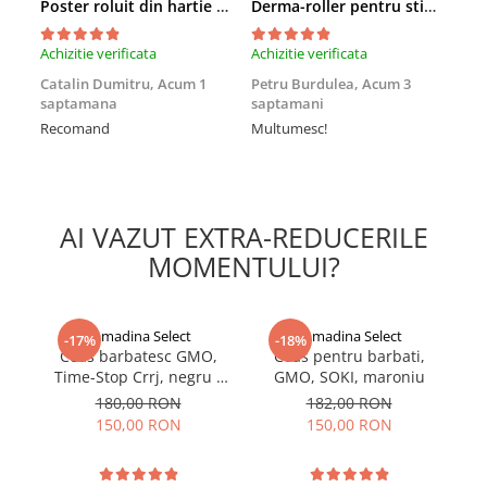
Poster roluit din hartie Leonardo Da Vinci, Vitruvian Man, vintage, 51x35 cm
Derma-roller pentru stimularea cresterii parului, scalp si barba, Beard Roller
Indosariere documente
Instrumente de scris
Achizitie verificata
Achizitie verificata
Achi
Laminatoare documente
Catalin Dumitru,
Acum 1
Petru Burdulea,
Acum 3
Ra
saptamana
saptamani
Foa
Produse digitale (download)
Recomand
Multumesc!
AI VAZUT EXTRA-REDUCERILE
MOMENTULUI?
gomadina Select
gomadina Select
-17%
-18%
Ceas barbatesc GMO,
Ceas pentru barbati,
Time-Stop Crrj, negru -
GMO, SOKI, maroniu
T
albastru
180,00 RON
182,00 RON
150,00 RON
150,00 RON