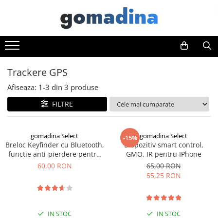
Toate Produsele
Gadgeturi smart
Trackere GPS
Trackere GPS
Inele smart
Afiseaza:
1-
3
din
3
produse
Portofele smart
FILTRE
Ingrijire personala
Aparate & Accesorii ingrijire
personala
gomadina Select
gomadina Select
-15%
Breloc Keyfinder cu Bluetooth,
Dispozitiv smart control,
Articole Sanatate & Wellness
functie anti-pierdere pentru
GMO, IR pentru IPhone
Cosmetice & Produse ingrijire
chei si obiecte
60,00 RON
65,00 RON
personala
55,25 RON
Parfumuri cu feromoni
Periute dinti
IN STOC
IN STOC
Produse albire si curatare dinti