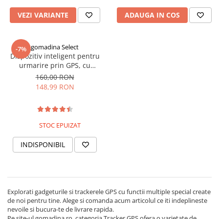
VEZI VARIANTE
ADAUGA IN COS
Fashion
Accesorii pentru cap si par
Accesorii vestimentare
gomadina Select
-7%
Dispozitiv inteligent pentru
Bratari
urmarire prin GPS, cu
Ceasuri
microfon, GMO, Tracker GF-
160,00 RON
07, compatibil cartela SIM si
148,99 RON
Cercei
card MicroSD, cu magnet
puternic
Coliere, lantisoare si chokere
Ochelari
STOC EPUIZAT
Portofele dama
INDISPONIBIL
Seturi de bijuterii
TV, Audio-Video & Foto
PC, Periferice & Accesorii IT
Huse telefoane mobile
Explorati gadgeturile si trackerele GPS cu functii multiple special create
de noi pentru tine. Alege si comanda acum articolul ce iti indeplineste
Componente PC & Software
nevoile si bucura-te de livrare rapida.
Pe site-ul gomadina.ro, categoria Tracker GPS ofera o varietate de