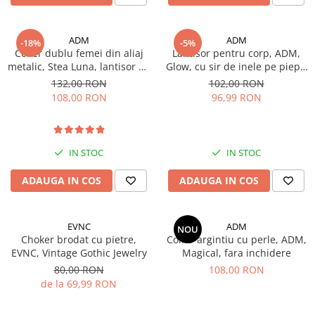
Indosariere documente
Instrumente de scris
ADM
ADM
-18%
-5%
Laminatoare documente
Colier dublu femei din aliaj
Lantisor pentru corp, ADM,
metalic, Stea Luna, lantisor cu
Glow, cu sir de inele pe piept,
Produse digitale (download)
pandantiv
auriu
132,00 RON
102,00 RON
108,00 RON
96,99 RON
IN STOC
IN STOC
ADAUGA IN COS
ADAUGA IN COS
EVNC
ADM
NOU
Choker brodat cu pietre,
Colier argintiu cu perle, ADM,
EVNC, Vintage Gothic Jewelry
Magical, fara inchidere
80,00 RON
108,00 RON
de la 69,99 RON