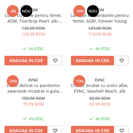
Monede pentru colectionari
ADM
ADM
-4%
NOU
-10%
NOU
Colier cu perle pentru femei,
Lantisor cu pandantiv pentru
Petshop
ADM, Teardrop Pearl, alb-
femei, ADM, Forever Young
argintiu
Smart Home
135,00 RON
129,00 RON
128,99 RON
116,00 RON
Supape de sens unic
Termometre de corp
IN STOC
IN STOC
Birotica & Papetarie
ADAUGA IN COS
ADAUGA IN COS
Accesorii finisare documente
Agende
EVNC
EVNC
Capsatoare documente
-20%
-13%
Colier delicat cu pandantiv
Choker brodat cu scoici albe,
Carti de colorat
swarovski incadrat si guta
EVNC, Seashell Beach, alb
transparenta, EVNC, Square
100,00 RON
80,00 RON
Consumabile laminare
Daim, marime reglabila
79,99 RON
69,99 RON
Cutter - plottere
Ghilotine & Trimmere
IN STOC
IN STOC
Imprimante UV
ADAUGA IN COS
ADAUGA IN COS