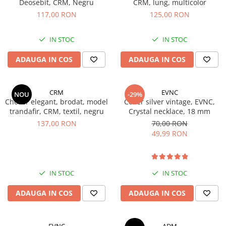
Deosebit, CRM, Negru
CRM, lung, multicolor
117,00 RON
125,00 RON
Fashion
Accesorii pentru cap si par
IN STOC
IN STOC
Accesorii vestimentare
ADAUGA IN COS
ADAUGA IN COS
Bratari
Ceasuri
Cercei
CRM
EVNC
NOU
-29%
Choker elegant, brodat, model
Colier silver vintage, EVNC,
Coliere, lantisoare si chokere
trandafir, CRM, textil, negru
Crystal necklace, 18 mm
Ochelari
137,00 RON
70,00 RON
49,99 RON
Portofele dama
Seturi de bijuterii
TV, Audio-Video & Foto
IN STOC
IN STOC
PC, Periferice & Accesorii IT
ADAUGA IN COS
ADAUGA IN COS
Huse telefoane mobile
Componente PC & Software
EVNC
ADM