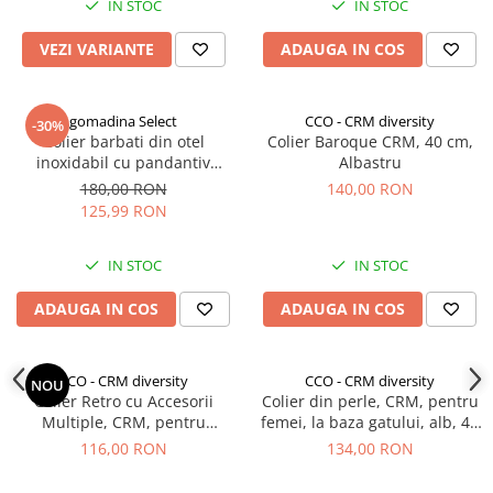
IN STOC
IN STOC
VEZI VARIANTE
ADAUGA IN COS
gomadina Select
CCO - CRM diversity
-30%
Colier barbati din otel
Colier Baroque CRM, 40 cm,
inoxidabil cu pandantiv
Albastru
dreptunghic, GMO, iCube,
180,00 RON
140,00 RON
negru
125,99 RON
IN STOC
IN STOC
ADAUGA IN COS
ADAUGA IN COS
CCO - CRM diversity
CCO - CRM diversity
NOU
Colier Retro cu Accesorii
Colier din perle, CRM, pentru
Multiple, CRM, pentru
femei, la baza gatului, alb, 42
Fete/Băieți, 3 Layers,
cm
116,00 RON
134,00 RON
Multicolor, Reglabil