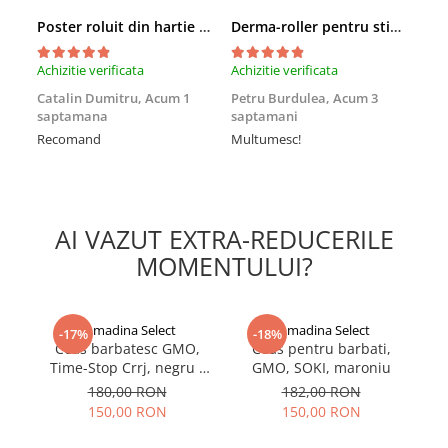
Poster roluit din hartie Leonardo Da Vinci, Vitruvian Man, vintage, 51x35 cm
Derma-roller pentru stimularea cresterii parului, scalp si barba, Beard Roller
Achizitie verificata
Achizitie verificata
Achi
Catalin Dumitru,
Acum 1
Petru Burdulea,
Acum 3
Ra
saptamana
saptamani
Foa
Recomand
Multumesc!
AI VAZUT EXTRA-REDUCERILE
MOMENTULUI?
gomadina Select
gomadina Select
-17%
-18%
Ceas barbatesc GMO,
Ceas pentru barbati,
Time-Stop Crrj, negru -
GMO, SOKI, maroniu
T
albastru
180,00 RON
182,00 RON
150,00 RON
150,00 RON