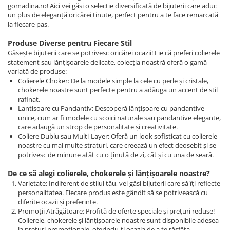
gomadina.ro! Aici vei găsi o selecție diversificată de bijuterii care aduc
un plus de eleganță oricărei ținute, perfect pentru a te face remarcată
la fiecare pas.
Produse Diverse pentru Fiecare Stil
Găsește bijuterii care se potrivesc oricărei ocazii! Fie că preferi colierele
statement sau lănțișoarele delicate, colecția noastră oferă o gamă
variată de produse:
Colierele Choker: De la modele simple la cele cu perle și cristale,
chokerele noastre sunt perfecte pentru a adăuga un accent de stil
rafinat.
Lantisoare cu Pandantiv: Descoperă lănțișoare cu pandantive
unice, cum ar fi modele cu scoici naturale sau pandantive elegante,
care adaugă un strop de personalitate și creativitate.
Coliere Dublu sau Multi-Layer: Oferă un look sofisticat cu colierele
noastre cu mai multe straturi, care creează un efect deosebit și se
potrivesc de minune atât cu o ținută de zi, cât și cu una de seară.
De ce să alegi colierele, chokerele și lănțișoarele noastre?
Varietate: Indiferent de stilul tău, vei găsi bijuterii care să îți reflecte
personalitatea. Fiecare produs este gândit să se potrivească cu
diferite ocazii și preferințe.
Promoții Atrăgătoare: Profită de oferte speciale și prețuri reduse!
Colierele, chokerele și lănțișoarele noastre sunt disponibile adesea
la prețuri promoționale, oferindu-ți ocazia de a te răsfăța.