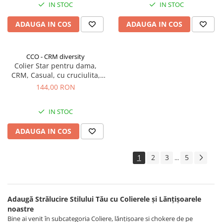
IN STOC
IN STOC
ADAUGA IN COS
ADAUGA IN COS
CCO - CRM diversity
Colier Star pentru dama,
CRM, Casual, cu cruciulita,
argintiu, 40+3 cm
144,00 RON
IN STOC
ADAUGA IN COS
1
2
3
5
...
Adaugă Strălucire Stilului Tău cu Colierele și Lănțișoarele
noastre
Bine ai venit în subcategoria Coliere, lănțișoare si chokere de pe