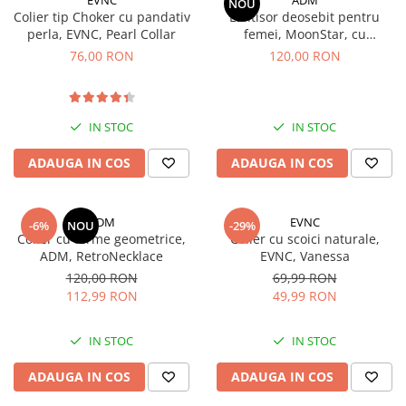
Baterii externe
NOU
Colier tip Choker cu pandativ
Lantisor deosebit pentru
Boxe portabile, cu bluetooth
perla, EVNC, Pearl Collar
femei, MoonStar, cu
pandantive in forma de
76,00 RON
120,00 RON
Cabluri de incarcare
stelute si luna
Casti & Audio portabile
Huse laptop
IN STOC
IN STOC
Stick-uri memorie USB
ADAUGA IN COS
ADAUGA IN COS
Accesorii auto interioare &
exterioare
Accesorii diverse
ADM
EVNC
-6%
NOU
-29%
Colier cu forme geometrice,
Colier cu scoici naturale,
Confort auto
ADM, RetroNecklace
EVNC, Vanessa
Curatare auto
120,00 RON
69,99 RON
112,99 RON
49,99 RON
Suporturi auto pentru telefon
Casa, Gradina & Bricolaj
IN STOC
IN STOC
Articole pentru Bucatarie & Servire
Decoratiuni
ADAUGA IN COS
ADAUGA IN COS
Jocuri de societate