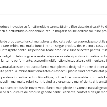
oduse inovative cu functii multiple care sa iti simplifice viata de zi cu zi? P
cu functii multiple, disponibile intr-un magazin online dedicat solutiilor pra
.
a de produse cu functii multiple este dedicata celor care apreciaza solutiile p
care imbina mai multe functii intr-un singur produs, ideale pentru casa, birou
i inteligente pentru uz personal, toate produsele sunt selectate pentru utilit
 gadgeturi tehnologice, aceasta categorie include si produse inovative cu func
 lanterne performante, accesorii multifunctionale sau alte solutii menite sa iti 
avantaj al acestor produse cu functii multiple este designul modern si atenti
te pentru a imbina functionalitatea cu aspectul placut, fiind potrivite atat 
 produse inovative cu functii multiple, poti reduce numarul de produse folosi
deplini mai multe roluri, contribuind la o organizare mai eficienta si la un sti
ra acum produsele inovative cu functii multiple de pe Gomadina si alege so
nline si bucura-te de produse gandite pentru eficienta, confort si design mode