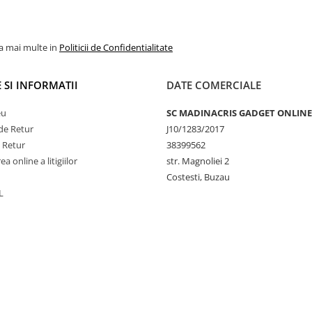
la mai multe in
Politicii de Confidentialitate
 SI INFORMATII
DATE COMERCIALE
eu
SC MADINACRIS GADGET ONLINE
de Retur
J10/1283/2017
e Retur
38399562
a online a litigiilor
str. Magnoliei 2
Costesti, Buzau
L