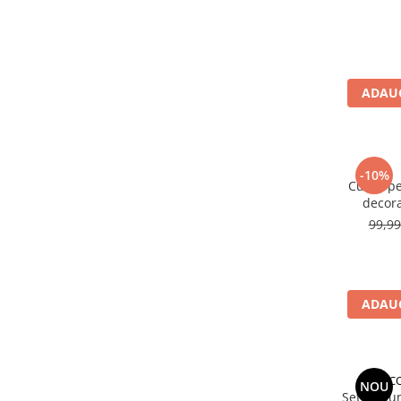
Baterii externe
Boxe portabile, cu bluetooth
Cabluri de incarcare
Casti & Audio portabile
ADAUG
Huse laptop
Stick-uri memorie USB
Accesorii auto interioare &
-10%
Curea pe
exterioare
decora
Accesorii diverse
C
99,9
Confort auto
Curatare auto
Suporturi auto pentru telefon
ADAUG
Casa, Gradina & Bricolaj
Articole pentru Bucatarie & Servire
Decoratiuni
CCO
NOU
Set Genun
Jocuri de societate