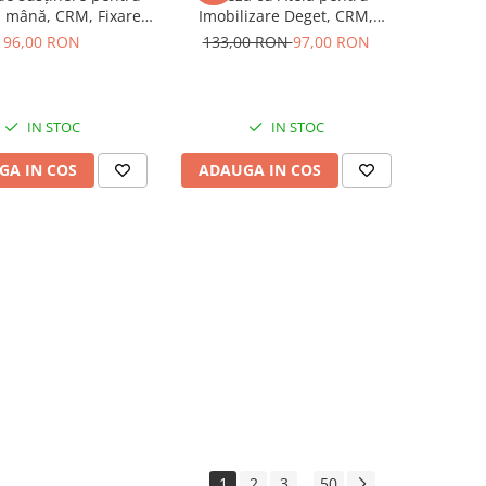
i mână, CRM, Fixare
Imobilizare Deget, CRM,
, reglabila, negru
Protectie si Suport, Reglabil,
96,00 RON
133,00 RON
97,00 RON
Unisex, Albastru
IN STOC
IN STOC
GA IN COS
ADAUGA IN COS
1
2
3
50
...