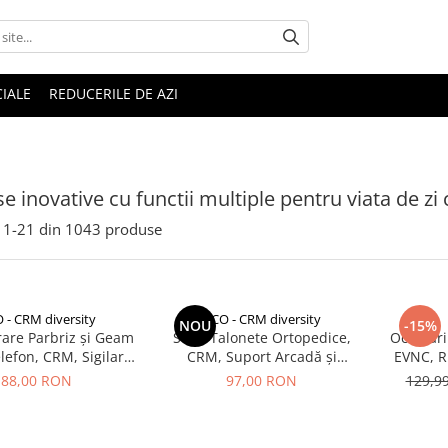
IALE
REDUCERILE DE AZI
e inovative cu functii multiple pentru viata de zi
1-
21
din
1043
produse
 - CRM diversity
CCO - CRM diversity
NOU
-15%
rare Parbriz și Geam
Set 2 Talonete Ortopedice,
Ochelari
elefon, CRM, Sigilare
CRM, Suport Arcadă și
EVNC, R
 și Crapaturi, 2 ml
Amortizare, Negru-Albastru
88,00 RON
97,00 RON
129,9