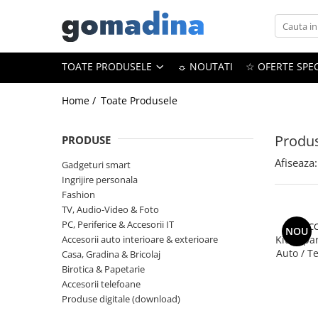
Toate Produsele
TOATE PRODUSELE
☼ NOUTATI
☆ OFERTE SPEC
Gadgeturi smart
Trackere GPS
Home /
Toate Produsele
Inele smart
Produs
Portofele smart
PRODUSE
Ingrijire personala
Afiseaza:
Gadgeturi smart
Aparate & Accesorii ingrijire
Ingrijire personala
personala
Fashion
TV, Audio-Video & Foto
Articole Sanatate & Wellness
PC, Periferice & Accesorii IT
CCO
NOU
Cosmetice & Produse ingrijire
Accesorii auto interioare & exterioare
Kit Repa
personala
Auto / T
Casa, Gradina & Bricolaj
Fisuri
Birotica & Papetarie
Parfumuri cu feromoni
Accesorii telefoane
Periute dinti
Produse digitale (download)
Produse albire si curatare dinti