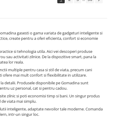
e Gomadina gasesti o gama variata de gadgeturi inteligente si
ctice, create pentru a oferi eficienta, confort si economie
ractice si tehnologia utila. Aici vei descoperi produse
 sau activitati zilnice. De la dispozitive smart, pana la
atea lor reala.
tii multiple pentru casa si stil de viata, precum cani
ofere mai mult confort si flexibilitate in utilizare.
a la detalii. Produsele disponibile pe Gomadina sunt
pentru uz personal, cat si pentru cadou.
te zilnic si poti economisi timp si bani. Un singur produs
l de viata mai simplu.
lutii inteligente, adaptate nevoilor tale moderne. Comanda
rn, intr-un singur loc.