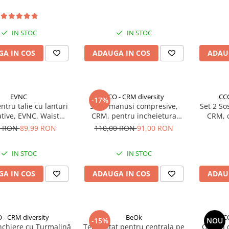
IN STOC
IN STOC
A IN COS
ADAUGA IN COS
ADAU
EVNC
CCO - CRM diversity
CCO
-17%
ntru talie cu lanturi
Set 2 manusi compresive,
Set 2 So
tive, EVNC, Waist
CRM, pentru incheietura
CRM, c
orset, negru
mainii, protectie carpiana,
hidratar
9 RON
89,99 RON
110,00 RON
91,00 RON
atenuarea durerii in entorsa,
elastice, unisex, negru
IN STOC
IN STOC
A IN COS
ADAUGA IN COS
ADAU
 - CRM diversity
BeOk
CCO
-15%
NOU
chiere cu Turmalină
Termostat pentru centrala pe
Orteza 