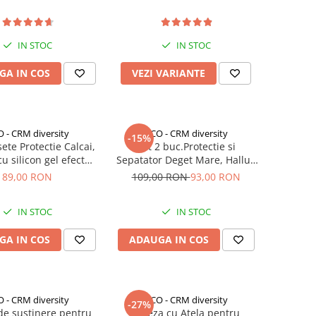
IN STOC
IN STOC
GA IN COS
VEZI VARIANTE
 - CRM diversity
CCO - CRM diversity
-15%
sete Protectie Calcai,
Set 2 buc.Protectie si
u silicon gel efect
Sepatator Deget Mare, Hallux
e, marime universala,
Valgus, Corector Bunion, CRM,
89,00 RON
109,00 RON
93,00 RON
unisex, bej
silicon moale, respirabil,
elastic, unisex, marime
IN STOC
IN STOC
universala
GA IN COS
ADAUGA IN COS
 - CRM diversity
CCO - CRM diversity
-27%
de susținere pentru
Orteza cu Atela pentru