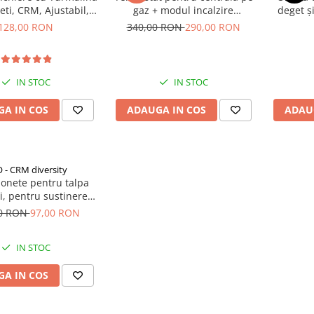
ti, CRM, Ajustabil,
gaz + modul incalzire
deget ș
Universală, Unisex,
pardoseala BeOk TGM50-Wifi-
sigură
128,00 RON
340,00 RON
290,00 RON
Negru
WPB
IN STOC
IN STOC
A IN COS
ADAUGA IN COS
ADAU
 - CRM diversity
lonete pentru talpa
i, pentru sustinerea
i amortizarea arcului
00 RON
97,00 RON
entru piciorul plat,
fasciita, CRM, bej
IN STOC
A IN COS