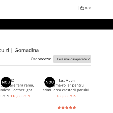
0,00
 cu zi | Gomadina
Ordoneaza:
EVNC
East Moon
NOU
NOU
 de soare fara rama,
Derma-roller pentru
imless Featherlight,
stimularea cresterii parului,
unisex
scalp si barba, Beard Roller
9 RON
110,00 RON
100,00 RON