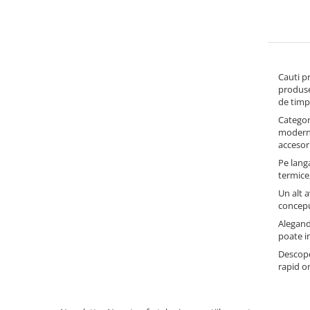
Indosariere documente
Instrumente de scris
Laminatoare documente
Produse digitale (download)
Cauti pr
produse 
de timp
Categori
moderne 
accesori
Pe langa
termice,
Un alt 
concepu
Alegand
poate in
Descope
rapid o