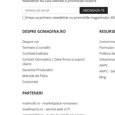
Newsletter
Nu rata ofertele si promotiile noastre
Vreau sa primesc newsletter cu promotiile magazinului. Af
DESPRE GOMADINA.RO
RESURSE
Despre noi
Contul m
Termeni si conditii
Formular 
Confidentialitate
Politica d
Contact Gomadina | Date firma si suport
Solutionare
clienti
ANPC
Garantia Produselor
ANPC - SA
Metode de Plata
Blog
Corporate
PARTENERI
maimulti.ro - marketplace romanesc
madinacris.ro - servicii web si IT
amintiri360.ro - Audio Guest Book pentru