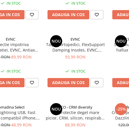
IN STOC
IN STOC
A IN COS
ADAUGA IN COS
ADAU
EVNC
EVNC
CCO
NOU
NOU
ectie impotriva
Talpici ortopedici, FlexSupport
Set 2 b
atiei, EVNC, Antiaxa
Damping Insoles, EVNC,
hallux
 absoarbe eficient
absorbție de soc si ventilație,
CRM, sepa
9 RON
89,99 RON
93,99 RON
transpiratia
marime 40-46
protecto
ortopedi
IN STOC
IN STOC
A IN COS
ADAUGA IN COS
ADAU
omadina Select
CCO - CRM diversity
Prof
NOU
-25%
ightning USB, Fast
Set protectie deget mare
Creion pe
 compatibil iPhone,
picior, CRM, silicon, respirabil,
Dazzli
3m, alb
roz
0 RON
48,99 RON
88,99 RON
120,