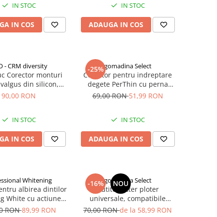
IN STOC
IN STOC
GA IN COS
ADAUGA IN COS
 - CRM diversity
gomadina Select
-25%
uc Corector monturi
Corector pentru indreptare
 valgus din silicon,
degete PerThin cu perna
rator degete picior,
silicon si bandaj elastic
90,00 RON
69,00 RON
51,99 RON
r deget mare, suport
c reutilizabil, unisex
IN STOC
IN STOC
GA IN COS
ADAUGA IN COS
essional Whitening
gomadina Select
-16%
NOU
ntru albirea dintilor
Cutite cutter ploter
ng White cu actiune
universale, compatibile
rapida
Roland, Mimaki, My Cut,
00 RON
89,99 RON
70,00 RON
de la 58,99 RON
Redsail