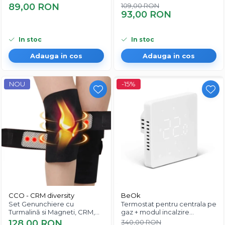
efect hidratare, marime
Hallux Valgus, Corector
89,00 RON
109,00 RON
universala, unisex, bej
Bunion, CRM, silicon moale,
93,00 RON
respirabil, elastic, unisex,
marime universala
In stoc
In stoc
Adauga in cos
Adauga in cos
NOU
-15%
CCO - CRM diversity
BeOk
Set Genunchiere cu
Termostat pentru centrala pe
Turmalină si Magneti, CRM,
gaz + modul incalzire
Ajustabil, Mărime Universală,
pardoseala BeOk TGM50-
128,00 RON
340,00 RON