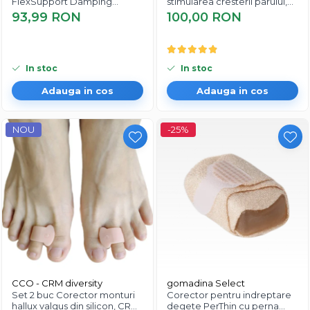
FlexSupport Damping
stimularea cresterii parului,
Insoles, EVNC, absorbție de
scalp si barba, Beard Roller
93,99 RON
100,00 RON
soc si ventilație, marime 40-
46
In stoc
In stoc
Adauga in cos
Adauga in cos
NOU
-25%
CCO - CRM diversity
gomadina Select
Set 2 buc Corector monturi
Corector pentru indreptare
hallux valgus din silicon, CRM,
degete PerThin cu perna