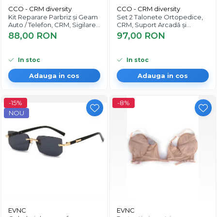
CCO - CRM diversity
CCO - CRM diversity
Kit Reparare Parbriz și Geam
Set 2 Talonete Ortopedice,
Auto / Telefon, CRM, Sigilare
CRM, Suport Arcadă și
Fisuri și Crapaturi, 2 ml
Amortizare, Negru-Albastru
88,00 RON
97,00 RON
In stoc
In stoc
Adauga in cos
Adauga in cos
-15%
-8%
NOU
EVNC
EVNC