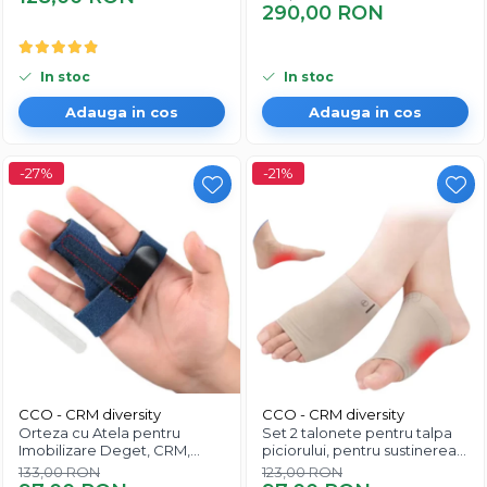
Unisex, Negru
Wifi-WPB
290,00 RON
In stoc
In stoc
Adauga in cos
Adauga in cos
-27%
-21%
CCO - CRM diversity
CCO - CRM diversity
Orteza cu Atela pentru
Set 2 talonete pentru talpa
Imobilizare Deget, CRM,
piciorului, pentru sustinerea
Protectie si Suport, Reglabil,
arcadei si amortizarea
133,00 RON
123,00 RON
Unisex, Albastru
arcului inalt pentru piciorul