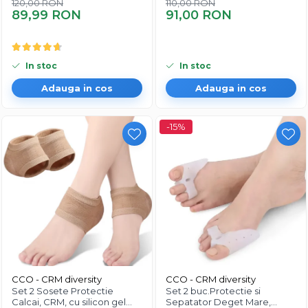
rapida
mainii, protectie carpiana,
120,00 RON
110,00 RON
atenuarea durerii in entorsa,
89,99 RON
91,00 RON
elastice, unisex, negru
In stoc
In stoc
Adauga in cos
Adauga in cos
-15%
CCO - CRM diversity
CCO - CRM diversity
Set 2 Sosete Protectie
Set 2 buc.Protectie si
Calcai, CRM, cu silicon gel
Sepatator Deget Mare,