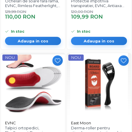
Ochelari de soare fara rama,
Protectie impotriva
EVNC, Rimless Featherlight,
transpiratiei, EVNC, Antiaxa
unisex
Shield, absoarbe eficient
129,99 RON
120,00 RON
transpiratia
110,00 RON
109,99 RON
In stoc
In stoc
Adauga in cos
Adauga in cos
NOU
NOU
EVNC
East Moon
Talpici ortopedici,
Derma-roller pentru