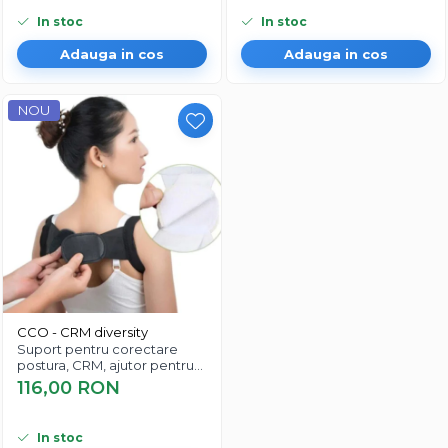
In stoc
In stoc
Adauga in cos
Adauga in cos
NOU
CCO - CRM diversity
Suport pentru corectare
postura, CRM, ajutor pentru
spate si umeri, reglabil, negru
116,00 RON
In stoc