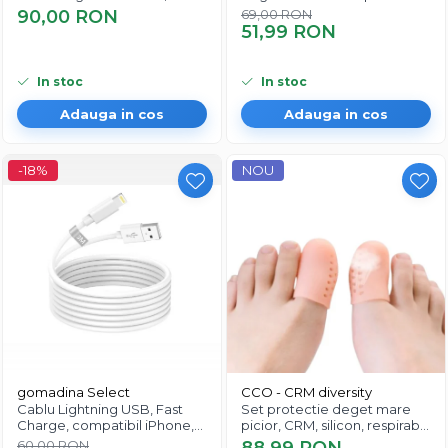
separator degete picior,
silicon si bandaj elastic
90,00 RON
69,00 RON
protector deget mare,
51,99 RON
suport ortopedic reutilizabil,
unisex
In stoc
In stoc
Adauga in cos
Adauga in cos
-18%
NOU
gomadina Select
CCO - CRM diversity
Cablu Lightning USB, Fast
Set protectie deget mare
Charge, compatibil iPhone,
picior, CRM, silicon, respirabil,
3m, alb
roz
60,00 RON