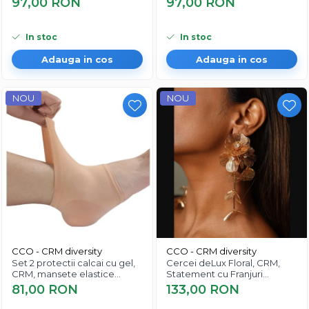
97,00 RON
97,00 RON
plat, pentru fasciita, CRM, bej
In stoc
In stoc
Adauga in cos
Adauga in cos
NOU
NOU
CCO - CRM diversity
CCO - CRM diversity
Set 2 protectii calcai cu gel,
Cercei deLux Floral, CRM,
CRM, mansete elastice
Statement cu Franjuri
silicon, anti-durere si anti-
Elegante pentru Femei, Auriu
81,00 RON
133,00 RON
frecare, bej, unisex