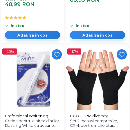
88,99 RON
48,99 RON
In stoc
In stoc
Adauga in cos
Adauga in cos
-25%
-17%
Professional Whitening
CCO - CRM diversity
Creion pentru albirea dintilor
Set 2 manusi compresive,
Dazzling White cu actiune
CRM, pentru incheietura