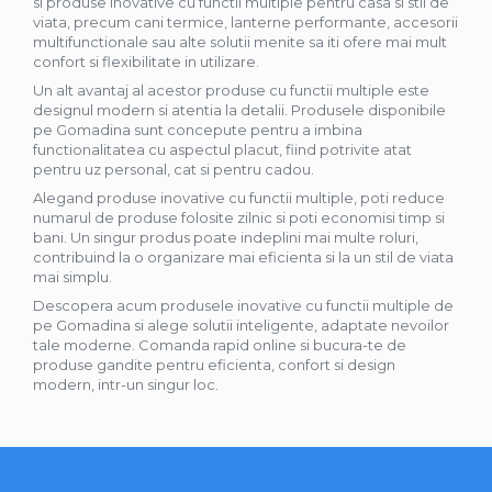
si produse inovative cu functii multiple pentru casa si stil de
viata, precum cani termice, lanterne performante, accesorii
multifunctionale sau alte solutii menite sa iti ofere mai mult
confort si flexibilitate in utilizare.
Un alt avantaj al acestor produse cu functii multiple este
designul modern si atentia la detalii. Produsele disponibile
pe Gomadina sunt concepute pentru a imbina
functionalitatea cu aspectul placut, fiind potrivite atat
pentru uz personal, cat si pentru cadou.
Alegand produse inovative cu functii multiple, poti reduce
numarul de produse folosite zilnic si poti economisi timp si
bani. Un singur produs poate indeplini mai multe roluri,
contribuind la o organizare mai eficienta si la un stil de viata
mai simplu.
Descopera acum produsele inovative cu functii multiple de
pe Gomadina si alege solutii inteligente, adaptate nevoilor
tale moderne. Comanda rapid online si bucura-te de
produse gandite pentru eficienta, confort si design
modern, intr-un singur loc.