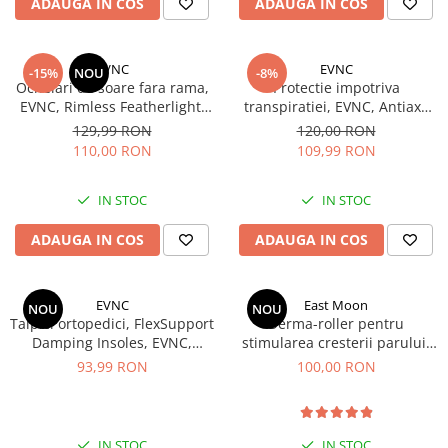
ADAUGA IN COS
ADAUGA IN COS
EVNC
EVNC
-15%
NOU
-8%
Ochelari de soare fara rama,
Protectie impotriva
EVNC, Rimless Featherlight,
transpiratiei, EVNC, Antiaxa
unisex
Shield, absoarbe eficient
129,99 RON
120,00 RON
transpiratia
110,00 RON
109,99 RON
IN STOC
IN STOC
ADAUGA IN COS
ADAUGA IN COS
EVNC
East Moon
NOU
NOU
Talpici ortopedici, FlexSupport
Derma-roller pentru
Damping Insoles, EVNC,
stimularea cresterii parului,
absorbție de soc si ventilație,
scalp si barba, Beard Roller
93,99 RON
100,00 RON
marime 40-46
IN STOC
IN STOC