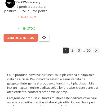
CCO - CRM diversity
NOU
Suport pentru corectare
postura, CRM, ajutor pentru
spate si umeri, reglabil, negru
116,00 RON
IN STOC
ADAUGA IN COS
1
2
3
50
...
Cauti produse inovative cu functii multiple care sa iti simplifice
viata de zi cu zi? Pe Gomadina gasesti o gama variata de
gadgeturi inteligente si produse cu functii multiple, disponibile
intr-un magazin online dedicat solutiilor practice, create pentru a
oferi eficienta, confort si economie de timp.
Categoria de produse cu functii multiple este dedicata celor care
apreciaza solutiile practice si tehnologia utila. Aici vei descoperi