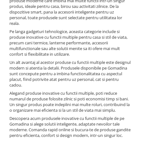
produse moderne care imbina mai multe functii intr-un singur
produs, ideale pentru casa, birou sau activitati zilnice. De la
dispozitive smart, pana la accesorii inteligente pentru uz
personal, toate produsele sunt selectate pentru utilitatea lor
reala.
Pe langa gadgeturi tehnologice, aceasta categorie include si
produse inovative cu functii multiple pentru casa si stil de viata,
precum cani termice, lanterne performante, accesorii
multifunctionale sau alte solutii menite sa iti ofere mai mult
confort si flexibilitate in utilizare.
Un alt avantaj al acestor produse cu functii multiple este designul
modern si atentia la detalii. Produsele disponibile pe Gomadina
sunt concepute pentru a imbina functionalitatea cu aspectul
placut, fiind potrivite atat pentru uz personal, cat si pentru
cadou.
Alegand produse inovative cu functii multiple, poti reduce
numarul de produse folosite zilnic si poti economisi timp si bani.
Un singur produs poate indeplini mai multe roluri, contribuind la
o organizare mai eficienta si la un stil de viata mai simplu.
Descopera acum produsele inovative cu functii multiple de pe
Gomadina si alege solutii inteligente, adaptate nevoilor tale
moderne. Comanda rapid online si bucura-te de produse gandite
pentru eficienta, confort si design modern, intr-un singur loc.