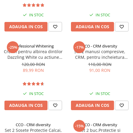
IN STOC
IN STOC
ADAUGA IN COS
ADAUGA IN COS
Professional Whitening
CCO - CRM diversity
-25%
-17%
Creion pentru albirea dintilor
Set 2 manusi compresive,
Dazzling White cu actiune
CRM, pentru incheietura
rapida
mainii, protectie carpiana,
120,00 RON
110,00 RON
atenuarea durerii in entorsa,
89,99 RON
91,00 RON
elastice, unisex, negru
IN STOC
IN STOC
ADAUGA IN COS
ADAUGA IN COS
CCO - CRM diversity
CCO - CRM diversity
-15%
Set 2 Sosete Protectie Calcai,
Set 2 buc.Protectie si