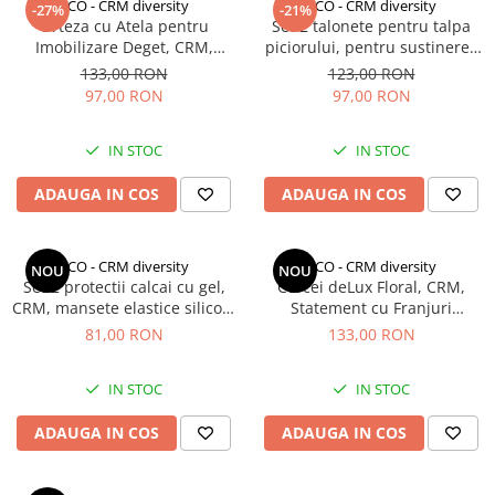
CCO - CRM diversity
CCO - CRM diversity
-27%
-21%
Orteza cu Atela pentru
Set 2 talonete pentru talpa
Imobilizare Deget, CRM,
piciorului, pentru sustinerea
Protectie si Suport, Reglabil,
arcadei si amortizarea arcului
133,00 RON
123,00 RON
Unisex, Albastru
inalt pentru piciorul plat,
97,00 RON
97,00 RON
pentru fasciita, CRM, bej
IN STOC
IN STOC
ADAUGA IN COS
ADAUGA IN COS
CCO - CRM diversity
CCO - CRM diversity
NOU
NOU
Set 2 protectii calcai cu gel,
Cercei deLux Floral, CRM,
CRM, mansete elastice silicon,
Statement cu Franjuri
anti-durere si anti-frecare,
Elegante pentru Femei, Auriu
81,00 RON
133,00 RON
bej, unisex
IN STOC
IN STOC
ADAUGA IN COS
ADAUGA IN COS