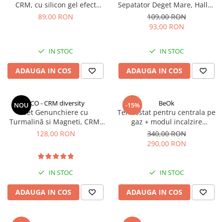
CRM, cu silicon gel efect
Sepatator Deget Mare, Hallux
hidratare, marime universala,
Valgus, Corector Bunion, CRM,
89,00 RON
109,00 RON
unisex, bej
silicon moale, respirabil,
93,00 RON
elastic, unisex, marime
universala
IN STOC
IN STOC
ADAUGA IN COS
ADAUGA IN COS
CCO - CRM diversity
BeOk
NOU
-15%
Set Genunchiere cu
Termostat pentru centrala pe
Turmalină si Magneti, CRM,
gaz + modul incalzire
Ajustabil, Mărime Universală,
pardoseala BeOk TGM50-Wifi-
128,00 RON
340,00 RON
Unisex, Negru
WPB
290,00 RON
IN STOC
IN STOC
ADAUGA IN COS
ADAUGA IN COS