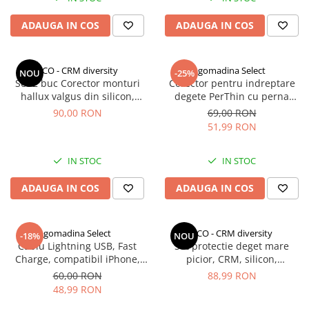
ADAUGA IN COS
ADAUGA IN COS
CCO - CRM diversity
gomadina Select
NOU
-25%
Set 2 buc Corector monturi
Corector pentru indreptare
hallux valgus din silicon,
degete PerThin cu perna
CRM, separator degete picior,
silicon si bandaj elastic
90,00 RON
69,00 RON
protector deget mare, suport
51,99 RON
ortopedic reutilizabil, unisex
IN STOC
IN STOC
ADAUGA IN COS
ADAUGA IN COS
gomadina Select
CCO - CRM diversity
-18%
NOU
Cablu Lightning USB, Fast
Set protectie deget mare
Charge, compatibil iPhone,
picior, CRM, silicon,
3m, alb
respirabil, roz
60,00 RON
88,99 RON
48,99 RON