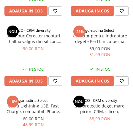
ADAUGA IN COS
ADAUGA IN COS
CCO - CRM diversity
gomadina Select
NOU
-25%
Set 2 buc Corector monturi
Corector pentru indreptare
hallux valgus din silicon,
degete PerThin cu perna
CRM, separator degete picior,
silicon si bandaj elastic
90,00 RON
69,00 RON
protector deget mare, suport
51,99 RON
ortopedic reutilizabil, unisex
IN STOC
IN STOC
ADAUGA IN COS
ADAUGA IN COS
gomadina Select
CCO - CRM diversity
-18%
NOU
Cablu Lightning USB, Fast
Set protectie deget mare
Charge, compatibil iPhone,
picior, CRM, silicon,
3m, alb
respirabil, roz
60,00 RON
88,99 RON
48,99 RON