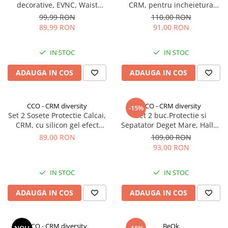
decorative, EVNC, Waist
CRM, pentru incheietura
Corset, negru
mainii, protectie carpiana,
99,99 RON
110,00 RON
atenuarea durerii in entorsa,
89,99 RON
91,00 RON
elastice, unisex, negru
IN STOC
IN STOC
ADAUGA IN COS
ADAUGA IN COS
CCO - CRM diversity
CCO - CRM diversity
-15%
Set 2 Sosete Protectie Calcai,
Set 2 buc.Protectie si
CRM, cu silicon gel efect
Sepatator Deget Mare, Hallux
hidratare, marime universala,
Valgus, Corector Bunion, CRM,
89,00 RON
109,00 RON
unisex, bej
silicon moale, respirabil,
93,00 RON
elastic, unisex, marime
universala
IN STOC
IN STOC
ADAUGA IN COS
ADAUGA IN COS
CCO - CRM diversity
BeOk
NOU
-15%