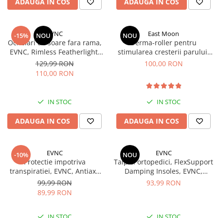
ADAUGA IN COS
ADAUGA IN COS
EVNC
East Moon
-15%
NOU
NOU
Ochelari de soare fara rama,
Derma-roller pentru
EVNC, Rimless Featherlight,
stimularea cresterii parului,
unisex
scalp si barba, Beard Roller
129,99 RON
100,00 RON
110,00 RON
IN STOC
IN STOC
ADAUGA IN COS
ADAUGA IN COS
EVNC
EVNC
-10%
NOU
Protectie impotriva
Talpici ortopedici, FlexSupport
transpiratiei, EVNC, Antiaxa
Damping Insoles, EVNC,
Shield, absoarbe eficient
absorbție de soc si ventilație,
99,99 RON
93,99 RON
transpiratia
marime 40-46
89,99 RON
IN STOC
IN STOC