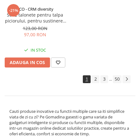
CCO - CRM diversity
-21%
Set 2 talonete pentru talpa
piciorului, pentru sustinerea
arcadei si amortizarea arcului
123,00 RON
inalt pentru piciorul plat,
97,00 RON
pentru fasciita, CRM, bej
IN STOC
ADAUGA IN COS
1
2
3
50
...
Cauti produse inovative cu functii multiple care sa iti simplifice
viata de zi cu zi? Pe Gomadina gasesti o gama variata de
gadgeturi inteligente si produse cu functii multiple, disponibile
intr-un magazin online dedicat solutiilor practice, create pentru a
oferi eficienta, confort si economie de timp.