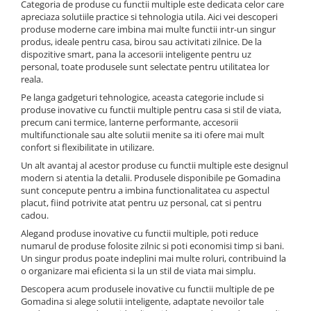
Categoria de produse cu functii multiple este dedicata celor care
apreciaza solutiile practice si tehnologia utila. Aici vei descoperi
produse moderne care imbina mai multe functii intr-un singur
produs, ideale pentru casa, birou sau activitati zilnice. De la
dispozitive smart, pana la accesorii inteligente pentru uz
personal, toate produsele sunt selectate pentru utilitatea lor
reala.
Pe langa gadgeturi tehnologice, aceasta categorie include si
produse inovative cu functii multiple pentru casa si stil de viata,
precum cani termice, lanterne performante, accesorii
multifunctionale sau alte solutii menite sa iti ofere mai mult
confort si flexibilitate in utilizare.
Un alt avantaj al acestor produse cu functii multiple este designul
modern si atentia la detalii. Produsele disponibile pe Gomadina
sunt concepute pentru a imbina functionalitatea cu aspectul
placut, fiind potrivite atat pentru uz personal, cat si pentru
cadou.
Alegand produse inovative cu functii multiple, poti reduce
numarul de produse folosite zilnic si poti economisi timp si bani.
Un singur produs poate indeplini mai multe roluri, contribuind la
o organizare mai eficienta si la un stil de viata mai simplu.
Descopera acum produsele inovative cu functii multiple de pe
Gomadina si alege solutii inteligente, adaptate nevoilor tale