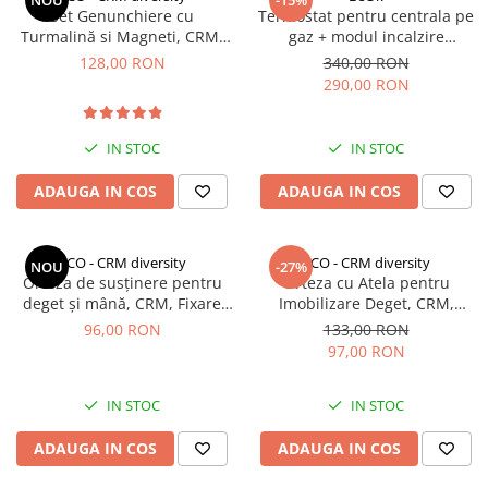
Set Genunchiere cu
Termostat pentru centrala pe
Turmalină si Magneti, CRM,
gaz + modul incalzire
Ajustabil, Mărime Universală,
pardoseala BeOk TGM50-Wifi-
128,00 RON
340,00 RON
Unisex, Negru
WPB
290,00 RON
IN STOC
IN STOC
ADAUGA IN COS
ADAUGA IN COS
CCO - CRM diversity
CCO - CRM diversity
NOU
-27%
Orteza de susținere pentru
Orteza cu Atela pentru
deget și mână, CRM, Fixare
Imobilizare Deget, CRM,
sigură, reglabila, negru
Protectie si Suport, Reglabil,
96,00 RON
133,00 RON
Unisex, Albastru
97,00 RON
IN STOC
IN STOC
ADAUGA IN COS
ADAUGA IN COS