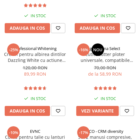
IN STOC
IN STOC
ADAUGA IN COS
ADAUGA IN COS
Professional Whitening
gomadina Select
-25%
-16%
NOU
Creion pentru albirea dintilor
Cutite cutter ploter
Dazzling White cu actiune
universale, compatibile
rapida
Roland, Mimaki, My Cut,
120,00 RON
70,00 RON
Redsail
89,99 RON
de la 58,99 RON
IN STOC
IN STOC
ADAUGA IN COS
VEZI VARIANTE
EVNC
CCO - CRM diversity
-10%
-17%
Curea pentru talie cu lanturi
Set 2 manusi compresive,