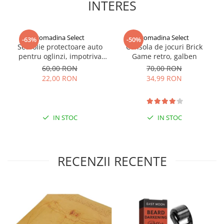
INTERES
gomadina Select
gomadina Select
-63%
-50%
Set folie protectoare auto
Consola de jocuri Brick
pentru oglinzi, impotriva
Game retro, galben
apei si aburului, Film
60,00 RON
70,00 RON
Protect
22,00 RON
34,99 RON
IN STOC
IN STOC
RECENZII RECENTE