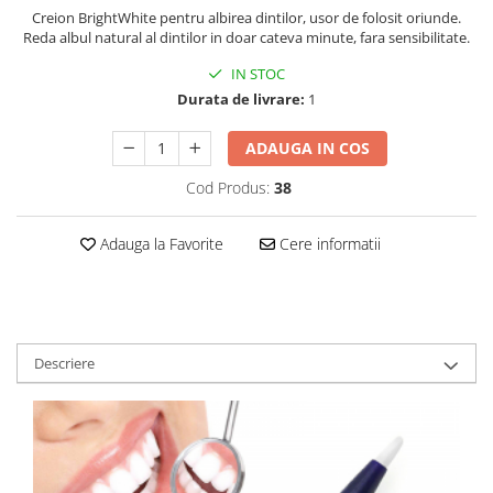
Baterii externe
Creion BrightWhite pentru albirea dintilor, usor de folosit oriunde.
Boxe portabile, cu bluetooth
Reda albul natural al dintilor in doar cateva minute, fara sensibilitate.
Cabluri de incarcare
IN STOC
Durata de livrare:
1
Casti & Audio portabile
Huse laptop
ADAUGA IN COS
Stick-uri memorie USB
Cod Produs:
38
Accesorii auto interioare &
exterioare
Adauga la Favorite
Cere informatii
Accesorii diverse
Confort auto
Curatare auto
Suporturi auto pentru telefon
Descriere
Casa, Gradina & Bricolaj
Articole pentru Bucatarie & Servire
Decoratiuni
Jocuri de societate