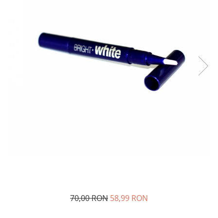
Fashion
Accesorii pentru cap si par
Accesorii vestimentare
Bratari
Ceasuri
Cercei
Coliere, lantisoare si chokere
Ochelari
Portofele dama
Seturi de bijuterii
TV, Audio-Video & Foto
PC, Periferice & Accesorii IT
Huse telefoane mobile
70,00 RON
58,99 RON
Componente PC & Software