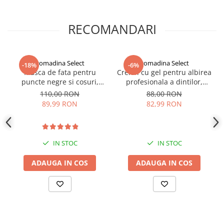
• Potrivit pentru utilizare zilnica, acasa sau in deplasare
Indosariere documente
• Formula blanda, cu ingrediente sigure pentru smalt si gingii
Instrumente de scris
• Dimensiuni mici – ideal pentru geanta sau calatorii
RECOMANDARI
Laminatoare documente
Produse digitale (download)
gomadina Select
gomadina Select
-18%
-6%
Masca de fata pentru
Creion cu gel pentru albirea
puncte negre si cosuri,
profesionala a dintilor,
Black Mask
GMO, Silver Smile
110,00 RON
88,00 RON
89,99 RON
82,99 RON
IN STOC
IN STOC
ADAUGA IN COS
ADAUGA IN COS