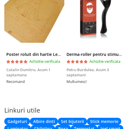
Poster roluit din hartie Leonardo Da Vinci, Vitruvian Man, vintage, 51x35 cm
Derma-roller pentru stimularea cresterii parului, scalp si barba, Beard Roller
Achizitie verificata
Achizitie verificata
Catalin Dumitru,
Acum 1
Petru Burdulea,
Acum 3
saptamana
saptamani
F
Recomand
Multumesc!
Linkuri utile
Gadgeturi
Albire dinti
Set bijuterii
Stick memorie
Laminator
Ghilotina
Boxa
Termostat
Inel smart