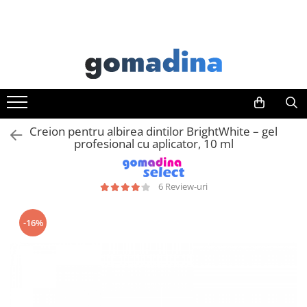
Toate Produsele
Gadgeturi smart
Trackere GPS
Inele smart
Creion pentru albirea dintilor BrightWhite – gel
Portofele smart
profesional cu aplicator, 10 ml
Ingrijire personala
Aparate & Accesorii ingrijire
6 Review-uri
personala
Articole Sanatate & Wellness
-16%
Cosmetice & Produse ingrijire
personala
Parfumuri cu feromoni
Periute dinti
Produse albire si curatare dinti