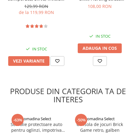
Wire Hair Extensions,
Multicolor - 1 cm, Unisex
129,99 RON
108,00 RON
prindere in 4 clipsuri
de la 119,99 RON
IN STOC
ADAUGA IN COS
IN STOC
VEZI VARIANTE
PRODUSE DIN CATEGORIA TA DE
Ingrediente:
INTERES
pantenolul – ajuta regenerarea si hranirea structurii firului de
par
arginina – stimuleaza cresterea naturala
gomadina Select
gomadina Select
extracte si uleiuri vegetale ( ghimbir, ginseng, arbore de ceai,
-63%
-50%
Set folie protectoare auto
Consola de jocuri Brick
camelia sinnepsis)
pentru oglinzi, impotriva
Game retro, galben
apei si aburului, Film