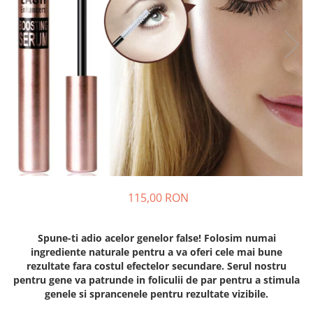
Fashion
Accesorii pentru cap si par
Accesorii vestimentare
Bratari
Ceasuri
Cercei
Coliere, lantisoare si chokere
Ochelari
Portofele dama
115,00 RON
Seturi de bijuterii
TV, Audio-Video & Foto
Spune-ti adio acelor genelor false! Folosim numai
ingrediente naturale pentru a va oferi cele mai bune
PC, Periferice & Accesorii IT
rezultate fara costul efectelor secundare. Serul nostru
Huse telefoane mobile
pentru gene va patrunde in foliculii de par pentru a stimula
Componente PC & Software
genele si sprancenele pentru rezultate vizibile.