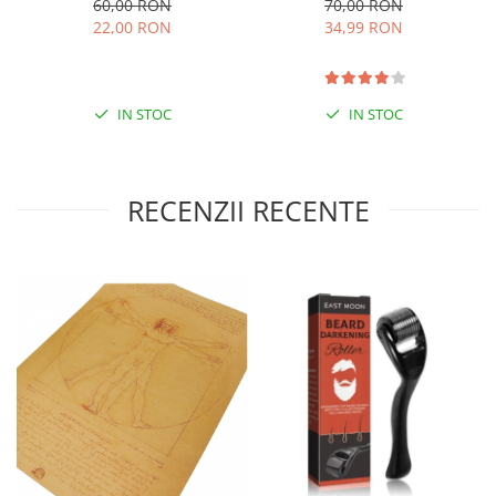
60,00 RON
70,00 RON
Protect
22,00 RON
34,99 RON
IN STOC
IN STOC
RECENZII RECENTE
Utilizare:
USOR DE UTILIZAT
- Cu varful aplicatorului, aplicati ser in zona