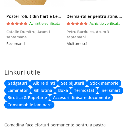
radacinii genelor. Utilizati zilnic si lasati serul pentru gene sa-si
faca magia.
Aplicati noaptea direct pe pielea marginii superioare a
Poster roluit din hartie Leonardo Da Vinci, Vitruvian Man, vintage, 51x35 cm
Derma-roller pentru stimularea cresterii parului, scalp si barba, Beard Roller
pleoapelor, la baza genelor, folosind aplicatorul care il
Achizitie verificata
Achizitie verificata
insoteste. Stergeti orice solutie in exces dincolo de marginea
pleoapelor.
Catalin Dumitru,
Acum 1
Petru Burdulea,
Acum 3
Rezultatele initiale ar trebui sa apara in 3-8 saptamani.
saptamana
saptamani
F
Continut pachet:
Recomand
Multumesc!
1 bucata ser pentru ochi pentru cresterea genelor
Linkuri utile
Gadgeturi
Albire dinti
Set bijuterii
Stick memorie
Laminator
Ghilotina
Boxa
Termostat
Inel smart
Birotica & Papetarie
Accesorii finisare documente
Consumabile laminare
Gomadina face eforturi permanente pentru a pastra