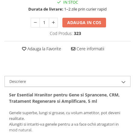
Baterii externe
IN STOC
Durata de livrare:
1–2 zile prin curier rapid
Boxe portabile, cu bluetooth
Cabluri de incarcare
ADAUGA IN COS
Casti & Audio portabile
Cod Produs:
323
Huse laptop
Stick-uri memorie USB
Adauga la Favorite
Cere informatii
Accesorii auto interioare &
exterioare
Accesorii diverse
Confort auto
Descriere
Curatare auto
Ser Esential Hranitor pentru Gene si Sprancene, CRM,
Suporturi auto pentru telefon
Tratament Regenerare si Amplificare, 5 ml
Casa, Gradina & Bricolaj
Genele superbe, lungi si groase, cu volum ametitor, pot deveni
Articole pentru Bucatarie & Servire
realitate.
Alungiti si intariti-va genele pentru a va face ochii atragatori in
Decoratiuni
mod natural.
Jocuri de societate