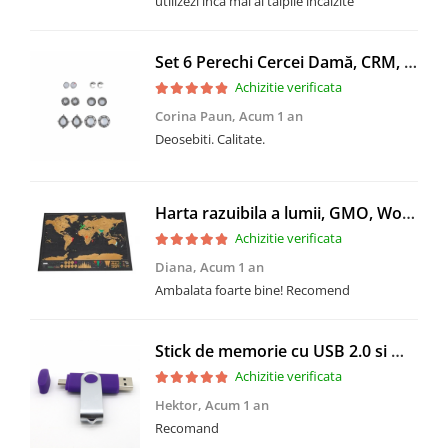
utilizezi inca mai ai talpile incalzite
Set 6 Perechi Cercei Damă, CRM, Alb/Argintiu
Achizitie verificata
Corina Paun,
Acum 1 an
Deosebiti. Calitate.
Harta razuibila a lumii, GMO, World Map Deluxe, 42x30 cm
Achizitie verificata
Diana,
Acum 1 an
Ambalata foarte bine! Recomend
Stick de memorie cu USB 2.0 si micro USB, GMO, 64GB, albastru
Achizitie verificata
Hektor,
Acum 1 an
Recomand