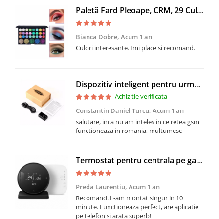
Paletă Fard Pleoape, CRM, 29 Culori Mate & Strălucitoare, cu Sclipici, Machiaj Profesional, Rezistență Lungă, Multicolor
Bianca Dobre,
Acum 1 an
Culori interesante. Imi place si recomand.
Dispozitiv inteligent pentru urmarire prin GPS, cu microfon, GMO, Tracker GF-07, compatibil cartela SIM si card MicroSD, cu magnet puternic
Achizitie verificata
Constantin Daniel Turcu,
Acum 1 an
salutare, inca nu am inteles in ce retea gsm
functioneaza in romania, multumesc
Termostat pentru centrala pe gaz, BOT-R7B-X-WIFI, negru
Preda Laurentiu,
Acum 1 an
Recomand. L-am montat singur in 10
minute. Functioneaza perfect, are aplicatie
pe telefon si arata superb!