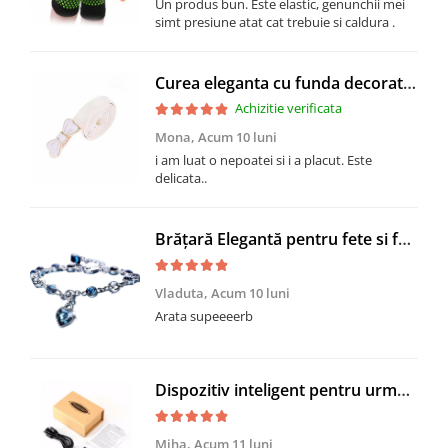
Un produs bun. Este elastic, genunchii mei
simt presiune atat cat trebuie si caldura .
Curea eleganta cu funda decorativa, CRM, ajustabila, PU, 100 cm, alb
Achizitie verificata
Mona,
Acum 10 luni
i am luat o nepoatei si i a placut. Este
delicata..
Brățară Elegantă pentru fete si femei, CRM, Cristale Albastre și Pandantiv Inimă, Queen
Vladuta,
Acum 10 luni
Arata supeeeerb
Dispozitiv inteligent pentru urmarire prin GPS, cu microfon, GMO, Tracker GF-07, compatibil cartela SIM si card MicroSD, cu magnet puternic
Miha,
Acum 11 luni