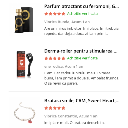
Parfum atractant cu feromoni, GMO, Lure Her, folosit de barbati
Achizitie verificata
Viorica Bunda,
Acum 1 an
Are un miros imbietor. Imi place. Imi trebuia
repede, dar deja a doua zi l am primit.
Derma-roller pentru stimularea cresterii parului, scalp si barba, Beard Roller
Achizitie verificata
ene rodica,
Acum 1 an
L am luat cadou iubitului meu. Livrarea
buna, l am primit a doua zi. Ambalat frumos.
O sa revin cu pareri.
Bratara smile, CRM, Sweet Heart, argintie, 23 cm
Viorica Constantin,
Acum 1 an
imi place mult. O bratara deosebita.