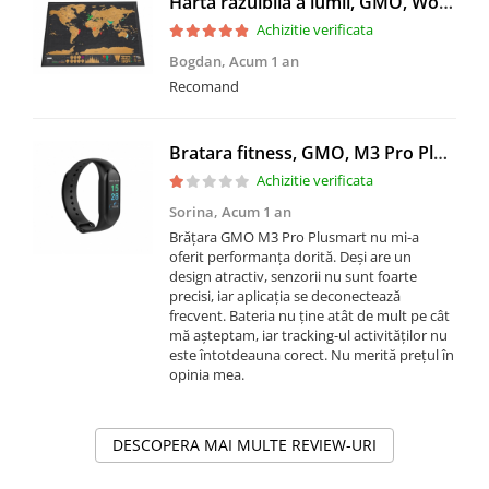
Harta razuibila a lumii, GMO, World Map Deluxe, 42x30 cm
Achizitie verificata
Bogdan,
Acum 1 an
Recomand
Bratara fitness, GMO, M3 Pro Plusmart
Achizitie verificata
Sorina,
Acum 1 an
Brățara GMO M3 Pro Plusmart nu mi-a
oferit performanța dorită. Deși are un
design atractiv, senzorii nu sunt foarte
precisi, iar aplicația se deconectează
frecvent. Bateria nu ține atât de mult pe cât
mă așteptam, iar tracking-ul activităților nu
este întotdeauna corect. Nu merită prețul în
opinia mea.
DESCOPERA MAI MULTE REVIEW-URI