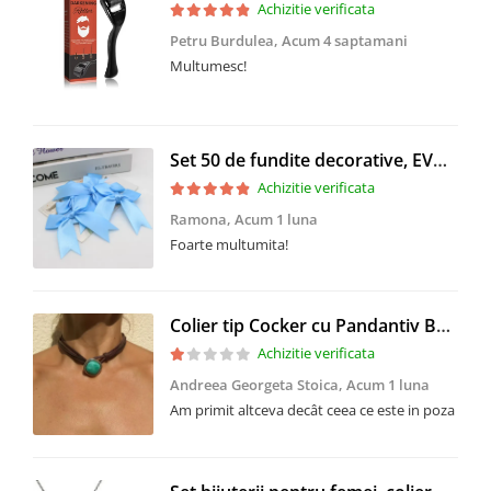
Achizitie verificata
Petru Burdulea,
Acum 4 saptamani
Multumesc!
Set 50 de fundite decorative, EVNC, Blue Satin , potrivite pentru masini, scaune sau pahare, albastru
Achizitie verificata
Ramona,
Acum 1 luna
Foarte multumita!
Colier tip Cocker cu Pandantiv Boho EVNC - Turquoise Pendant, Mărime Reglabilă
Achizitie verificata
Andreea Georgeta Stoica,
Acum 1 luna
Am primit altceva decât ceea ce este in poza