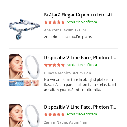
Brățară Elegantă pentru fete si femei, CRM, Cristale Albastre și Pandantiv Inimă, Queen
Achizitie verificata
Ana rosca,
Acum 12 luni
Am primit o cadou.I'm place.
Dispozitiv V-Line Face, Photon Therapy Slimming Vibration, CRM, non-invaziv, pentru barbie, alb
Achizitie verificata
Buncea Monica,
Acum 1 an
Nu Aveam fermitate in obraji si pielea era
flasca. Acum pare mai tonifiata si elastica si
are alta vigoare. Sunt f multumita.
Dispozitiv V-Line Face, Photon Therapy Slimming Vibration, CRM, non-invaziv, pentru barbie, alb
Achizitie verificata
Zamfir Nadia,
Acum 1 an