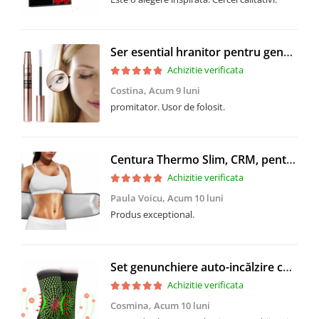
Ser esential hranitor pentru gene, CRM, tratament regenerare si amplificare, 5 ml
Achizitie verificata
Costina,
Acum 9 luni
promitator. Usor de folosit.
Centura Thermo Slim, CRM, pentru slabire si modelare talie, suport lombar, neopren, negru
Achizitie verificata
Paula Voicu,
Acum 10 luni
Produs exceptional.
Set genunchiere auto-incălzire cu turmalina, CRM, elastice, marime universala, unisex, negru
Achizitie verificata
Cosmina,
Acum 10 luni