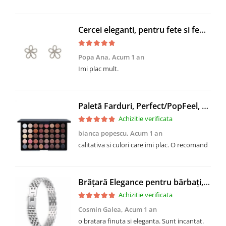
Cercei eleganti, pentru fete si femei, CRM, forma floare, argintii
Popa Ana,
Acum 1 an
Imi plac mult.
Paletă Farduri, Perfect/PopFeel, CRM, 40 Nuante, Multicolor
Achizitie verificata
bianca popescu,
Acum 1 an
calitativa si culori care imi plac. O recomand
Brățară Elegance pentru bărbați, CRM, din oțel inoxidabil, argintiu, 20 cm
Achizitie verificata
Cosmin Galea,
Acum 1 an
o bratara finuta si eleganta. Sunt incantat.