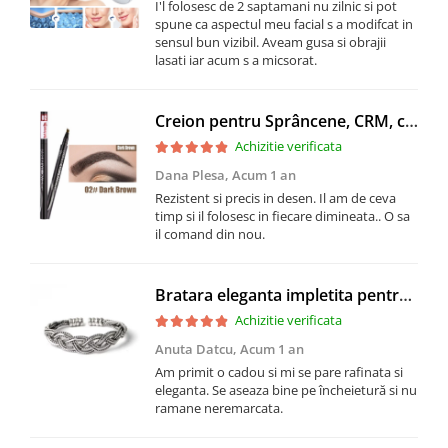
I'l folosesc de 2 saptamani nu zilnic si pot
spune ca aspectul meu facial s a modifcat in
sensul bun vizibil. Aveam gusa si obrajii
lasati iar acum s a micsorat.
Creion pentru Sprâncene, CRM, cu Efect Microblading Fir cu Fir, Be Perfect, Nuanta 02 Dark Brown
Achizitie verificata
Dana Plesa,
Acum 1 an
Rezistent si precis in desen. Il am de ceva
timp si il folosesc in fiecare dimineata.. O sa
il comand din nou.
Bratara eleganta impletita pentru femei, CRM, model semirigid, deschis, argintiu
Achizitie verificata
Anuta Datcu,
Acum 1 an
Am primit o cadou si mi se pare rafinata si
eleganta. Se aseaza bine pe încheietură si nu
ramane neremarcata.