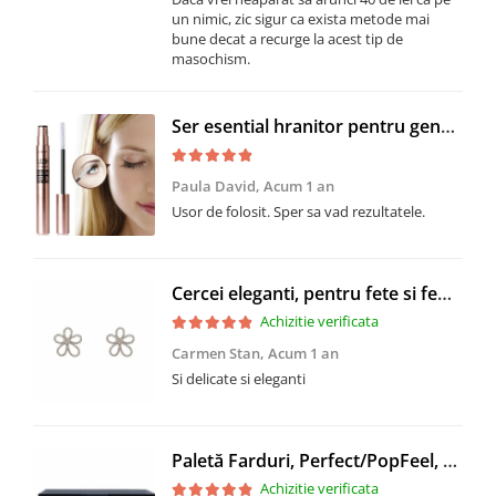
un nimic, zic sigur ca exista metode mai
bune decat a recurge la acest tip de
masochism.
Ser esential hranitor pentru gene, CRM, tratament regenerare si amplificare, 5 ml
Paula David,
Acum 1 an
Usor de folosit. Sper sa vad rezultatele.
Cercei eleganti, pentru fete si femei, CRM, forma floare, argintii
Achizitie verificata
Carmen Stan,
Acum 1 an
Si delicate si eleganti
Paletă Farduri, Perfect/PopFeel, CRM, 40 Nuante, Multicolor
Achizitie verificata