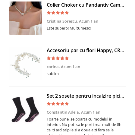
Colier Choker cu Pandantiv Camellia, Alb-Auriu, CRM, cu Perluțe și Cristale, 33+5 cm
Cristina Sorescu,
Acum 1 an
Este superb! Multumesc!
Accesoriu par cu flori Happy, CRM, model modelator, delicat, 30 cm, alb-auriu
corina,
Acum 1 an
sublim
Set 2 sosete pentru incalzire picioare, CRM, marime universala, negre
Constantin Adela,
Acum 1 an
Foarte bune, se poarta cu modelul in
interior. Nu poti sa le porti mai mult de 8h
ca iti ard talpile si a doua a zi fara sa le