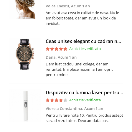
Voica Enescu,
Acum 1 an
Am avut asa ceva in calitate de nasa. Nu le
am folosit toate, dar am avut un look de
invidiat.
Ceas unisex elegant cu cadran negru si accente aurii, curea neagra imitatie piele, mecanism quartz
Achizitie verificata
Dana,
Acum 1 an
L am luat cadou unei colege, dar am
renuntat. Imi place maxim si l am oprit
pentru mine.
Dispozitiv cu lumina laser pentru tratarea varicelor si acneei, GMO, BlueLight Therapy, alb
Achizitie verificata
Viorela Constantina,
Acum 1 an
Pentru livrare nota 10. Pentru produs astept
sa vad rezultatele. Deocamdata pas.