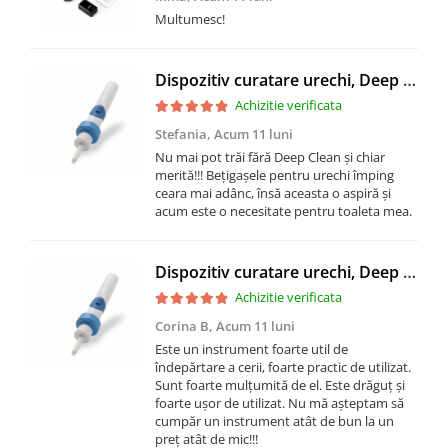
Multumesc!
Dispozitiv curatare urechi, Deep Clean, cu micro-aspirare si vibratii
Achizitie verificata
Stefania,
Acum 11 luni
Nu mai pot trăi fără Deep Clean și chiar
merită!!! Bețigașele pentru urechi împing
ceara mai adânc, însă aceasta o aspiră și
acum este o necesitate pentru toaleta mea.
Dispozitiv curatare urechi, Deep Clean, cu micro-aspirare si vibratii
Achizitie verificata
Corina B,
Acum 11 luni
Este un instrument foarte util de
îndepărtare a cerii, foarte practic de utilizat.
Sunt foarte mulțumită de el. Este drăguț și
foarte ușor de utilizat. Nu mă așteptam să
cumpăr un instrument atât de bun la un
preț atât de mic!!!