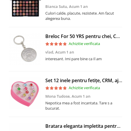
Bianca Sutu,
Acum 1 an
Culori calde, placute, rezistete. Am facut
alegerea buna.
Breloc For 50 YRS pentru chei, CRM, design calendar, argintiu, rotund
Achizitie verificata
vlad,
Acum 1 an
interesant. Imi pare bine ca Il am
Set 12 inele pentru fetițe, CRM, ajustabile, multicolor
Achizitie verificata
Mona Tudose,
Acum 1 an
Nepotica mea a fost incantata. Tare s a
bucurat.
Bratara eleganta impletita pentru femei, CRM, model semirigid, deschis, argintiu