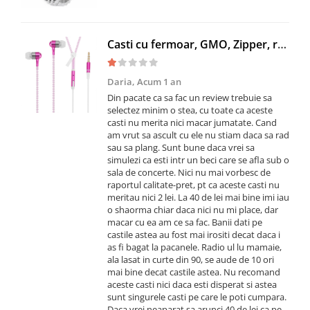
Casti cu fermoar, GMO, Zipper, roz
Daria,
Acum 1 an
Din pacate ca sa fac un review trebuie sa
selectez minim o stea, cu toate ca aceste
casti nu merita nici macar jumatate. Cand
am vrut sa ascult cu ele nu stiam daca sa rad
sau sa plang. Sunt bune daca vrei sa
simulezi ca esti intr un beci care se afla sub o
sala de concerte. Nici nu mai vorbesc de
raportul calitate-pret, pt ca aceste casti nu
meritau nici 2 lei. La 40 de lei mai bine imi iau
o shaorma chiar daca nici nu mi place, dar
macar cu ea am ce sa fac. Banii dati pe
castile astea au fost mai irositi decat daca i
as fi bagat la pacanele. Radio ul lu mamaie,
ala lasat in curte din 90, se aude de 10 ori
mai bine decat castile astea. Nu recomand
aceste casti nici daca esti disperat si astea
sunt singurele casti pe care le poti cumpara.
Daca vrei neaparat sa arunci 40 de lei ca pe