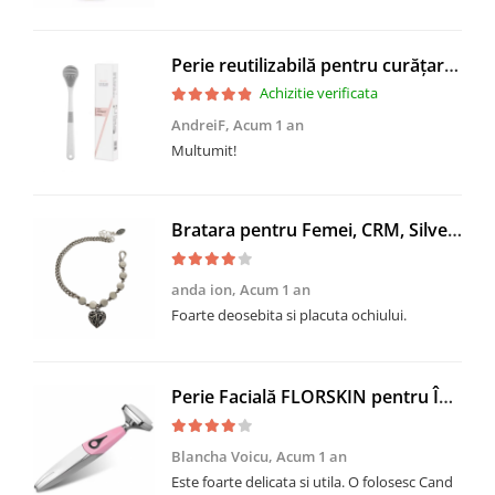
Perie reutilizabilă pentru curățarea limbii, Oral Pure
Achizitie verificata
AndreiF,
Acum 1 an
Multumit!
Bratara pentru Femei, CRM, SilverHeart, 17+3 cm
anda ion,
Acum 1 an
Foarte deosebita si placuta ochiului.
Perie Facială FLORSKIN pentru Îngrijire și Curățare - Îndepărtare Impurități și Machiaj, Roz
Blancha Voicu,
Acum 1 an
Este foarte delicata si utila. O folosesc Cand