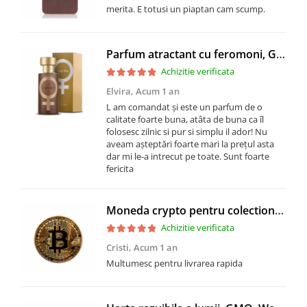
merita. E totusi un piaptan cam scump.
Parfum atractant cu feromoni, GMO, Lure Him, folosit de femei
Achizitie verificata
Elvira,
Acum 1 an
L am comandat și este un parfum de o
calitate foarte buna, atâta de buna ca îl
folosesc zilnic si pur si simplu il ador! Nu
aveam așteptări foarte mari la prețul asta
dar mi le-a intrecut pe toate. Sunt foarte
fericita
Moneda crypto pentru colectionari, GMO, Bitcoin
Achizitie verificata
Cristi,
Acum 1 an
Multumesc pentru livrarea rapida