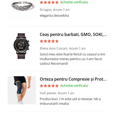
Achizitie verificata
Dragos,
Acum 1 an
eleganta deosebita
Ceas pentru barbati, GMO, SOKI, maroniu
Elena Ana Ciocan,
Acum 1 an
Sotul meu este foarte fericit cu ceasul si imi
multumeste mereu pentru ca i l-am facut
cadou! Recomand!
Orteza pentru Compresie și Protecție Genunchi, CRM, Genunchiera-Suport Sportiv pentru Stabilitate și Siguranță, Unisex, gri//negru, XL
Achizitie verificata
Vali penes,
Acum 1 an
Produs bun. I'm este util si necesar. Mi a
imbunatatit treaba