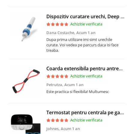
Dispozitiv curatare urechi, Deep Clean, cu micro-aspirare si vibratii
Achizitie verificata
Dana Costache,
Acum 1 an
Dupa prima utilizare imi simt urechile
curate. Voi vedea pe parcurs daca isi face
treaba.
Coarda extensibila pentru antrenament fitness, prinderi multiple, latex natural, rezistenta mare
Achizitie verificata
Petrutza,
Acum 1 an
Este practica si flexibila! Multumesc
Termostat pentru centrala pe gaz si incalzirea in pardoseala BeOk BOT-T9N-WiFi
Achizitie verificata
Johnes,
Acum 1 an