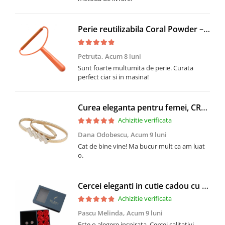
Perie reutilizabila Coral Powder – inlaturare par animale, scame si netezire
Petruta,
Acum 8 luni
Sunt foarte multumita de perie. Curata
perfect ciar si in masina!
Curea eleganta pentru femei, CRM, cu detaliu decorativ cu cristale, aurie, elastica
Achizitie verificata
Dana Odobescu,
Acum 9 luni
Cat de bine vine! Ma bucur mult ca am luat
o.
Cercei eleganti in cutie cadou cu trandafiri decorativi rosii, CRM, set romantic pentru femei
Achizitie verificata
Pascu Melinda,
Acum 9 luni
Este o alegere inspirata. Cercei calitativi.