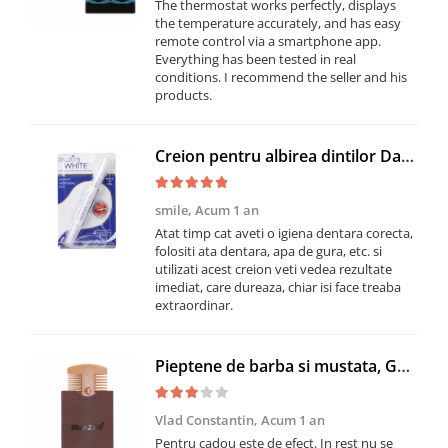
The thermostat works perfectly, displays
the temperature accurately, and has easy
remote control via a smartphone app.
Everything has been tested in real
conditions. I recommend the seller and his
products.
Creion pentru albirea dintilor Dazzling White cu actiune rapida
smile,
Acum 1 an
Atat timp cat aveti o igiena dentara corecta,
folositi ata dentara, apa de gura, etc. si
utilizati acest creion veti vedea rezultate
imediat, care dureaza, chiar isi face treaba
extraordinar.
Pieptene de barba si mustata, GMO, Duo Blue-Zoo, anti-static
Vlad Constantin,
Acum 1 an
Pentru cadou este de efect. In rest nu se