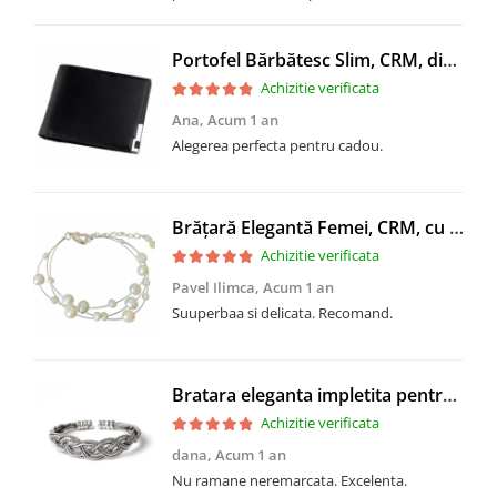
Portofel Bărbătesc Slim, CRM, din PU, Design Transversal, Negru Elegant
Achizitie verificata
Ana,
Acum 1 an
Alegerea perfecta pentru cadou.
Brățară Elegantă Femei, CRM, cu 3 Straturi de Perle Baroc, 19 cm
Achizitie verificata
Pavel Ilimca,
Acum 1 an
Suuperbaa si delicata. Recomand.
Bratara eleganta impletita pentru femei, CRM, model semirigid, deschis, argintiu
Achizitie verificata
dana,
Acum 1 an
Nu ramane neremarcata. Excelenta.