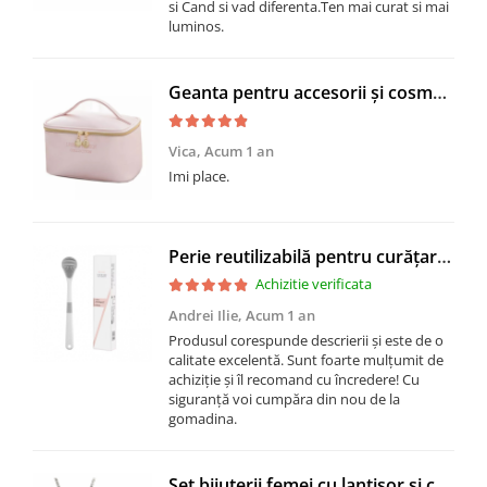
si Cand si vad diferenta.Ten mai curat si mai
luminos.
Geanta pentru accesorii și cosmetice, CRM, portabila, roz
Vica,
Acum 1 an
Imi place.
Perie reutilizabilă pentru curățarea limbii, Oral Pure
Achizitie verificata
Andrei Ilie,
Acum 1 an
Produsul corespunde descrierii și este de o
calitate excelentă. Sunt foarte mulțumit de
achiziție și îl recomand cu încredere! Cu
siguranță voi cumpăra din nou de la
gomadina.
Set bijuterii femei cu lantisor si cercei, Vintage Design, cu piatra turcoaz