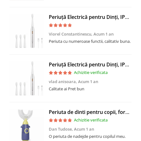
Periuță Electrică pentru Dinți, IPX7, 34.000 Vibrații/Min, 5 Programe & 4 Capete - Încărcare USB
Viorel Constantinescu,
Acum 1 an
Periuta cu numeroase functii, calitativ buna.
Periuță Electrică pentru Dinți, IPX7, 34.000 Vibrații/Min, 5 Programe & 4 Capete - Încărcare USB
Achizitie verificata
vlad anisoara,
Acum 1 an
Calitate ai Pret bun
Periuta de dinti pentru copii, forma U, CRM, in forma de racheta, 1-8 ani, din silicon
Achizitie verificata
Dan Tudose,
Acum 1 an
O periuta de nadejde pentru copilul meu.