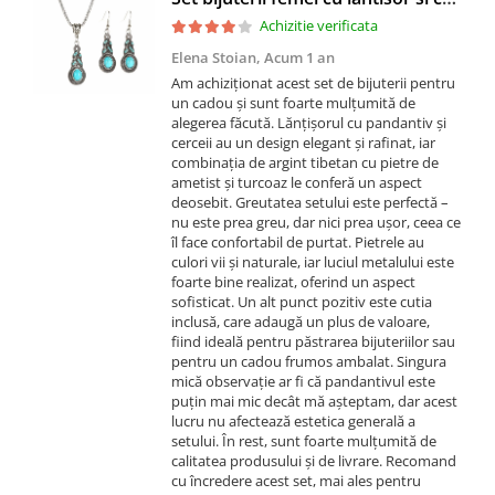
Achizitie verificata
Elena Stoian,
Acum 1 an
Am achiziționat acest set de bijuterii pentru
un cadou și sunt foarte mulțumită de
alegerea făcută. Lănțișorul cu pandantiv și
cerceii au un design elegant și rafinat, iar
combinația de argint tibetan cu pietre de
ametist și turcoaz le conferă un aspect
deosebit. Greutatea setului este perfectă –
nu este prea greu, dar nici prea ușor, ceea ce
îl face confortabil de purtat. Pietrele au
culori vii și naturale, iar luciul metalului este
foarte bine realizat, oferind un aspect
sofisticat. Un alt punct pozitiv este cutia
inclusă, care adaugă un plus de valoare,
fiind ideală pentru păstrarea bijuteriilor sau
pentru un cadou frumos ambalat. Singura
mică observație ar fi că pandantivul este
puțin mai mic decât mă așteptam, dar acest
lucru nu afectează estetica generală a
setului. În rest, sunt foarte mulțumită de
calitatea produsului și de livrare. Recomand
cu încredere acest set, mai ales pentru