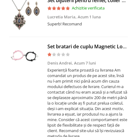
Set bijuterii pentru femei, colier cu pandantiv si cercei, CRM, 51 cm, multicolor
Achizitie verificata
Lucretia Maria,
Acum 1 luna
Superb! Recomand
Set bratari de cuplu Magnetic Love, cu magnet, snur reglabil cu nod
Denis Andrei,
Acum 7 luni
Experiență foarte proastă cu livrarea Am
comandat un produs de pe acest site, însă
nu l-am primit nici până acum din cauza
modului defectuos de livrare. Curierul m-a
contactat când nu eram acasă și a refuzat să
se deplaseze aproximativ 200 de metri până
la o locație unde aș fi putut prelua coletul,
deși i-am explicat situația. Din acest motiv,
livrarea a eșuat, iar produsul nu a ajuns la
mine. Consider că acest comportament este
lipsit de flexibilitate și de respect față de
client. Recomand site-ului să își revizuiască
metoda de livrare.