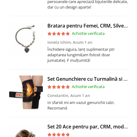
persoanele care apreciază bijuteriile delicate,
dar cu un design aparte!
Bratara pentru Femei, CRM, SilverHeart, 17+3 cm
Achizitie verificata
Ionela Ichim,
Acum 1 an
Închidere sigura, lanț suplimentar ptr
adaptarea lungimii(am folosit doar
jumatate). F mulțumită!
Set Genunchiere cu Turmalină si Magneti, CRM, Ajustabil, Mărime Universală, Unisex, Negru
Achizitie verificata
Constantin,
Acum 1 an
In sfarsit mi am vazut genunchii calzi.
Recomand.
Set 20 Ace pentru par, CRM, model floare, decoratiuni elegante, alb/argintiu