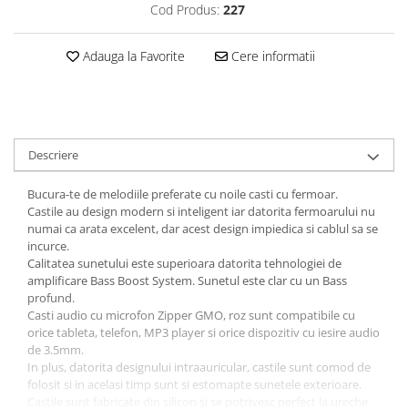
Baterii externe
Cod Produs:
227
Boxe portabile, cu bluetooth
Adauga la Favorite
Cere informatii
Cabluri de incarcare
Casti & Audio portabile
Huse laptop
Stick-uri memorie USB
Descriere
Accesorii auto interioare &
exterioare
Bucura-te de melodiile preferate cu noile casti cu fermoar.
Castile au design modern si inteligent iar datorita fermoarului nu
Accesorii diverse
numai ca arata excelent, dar acest design impiedica si cablul sa se
Confort auto
incurce.
Calitatea sunetului este superioara datorita tehnologiei de
Curatare auto
amplificare Bass Boost System. Sunetul este clar cu un Bass
Suporturi auto pentru telefon
profund.
Casti audio cu microfon Zipper GMO, roz sunt compatibile cu
Casa, Gradina & Bricolaj
orice tableta, telefon, MP3 player si orice dispozitiv cu iesire audio
Articole pentru Bucatarie & Servire
de 3.5mm.
In plus, datorita designului intraauricular, castile sunt comod de
Decoratiuni
folosit si in acelasi timp sunt si estomapte sunetele exterioare.
Castile sunt fabricate din silicon si se potrivesc perfect la ureche.
Jocuri de societate