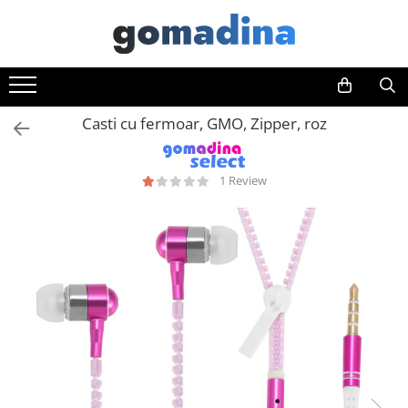
Toate Produsele
Gadgeturi smart
Casti cu fermoar, GMO, Zipper, roz
Trackere GPS
Inele smart
Portofele smart
1 Review
Ingrijire personala
Aparate & Accesorii ingrijire
personala
Articole Sanatate & Wellness
Cosmetice & Produse ingrijire
personala
Parfumuri cu feromoni
Periute dinti
Produse albire si curatare dinti