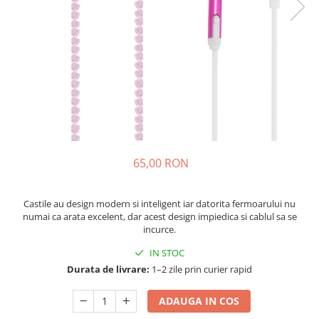
Fashion
Accesorii pentru cap si par
Accesorii vestimentare
Bratari
Ceasuri
Cercei
Coliere, lantisoare si chokere
65,00 RON
Ochelari
Portofele dama
Castile au design modern si inteligent iar datorita fermoarului nu
numai ca arata excelent, dar acest design impiedica si cablul sa se
Seturi de bijuterii
incurce.
TV, Audio-Video & Foto
IN STOC
PC, Periferice & Accesorii IT
Durata de livrare:
1–2 zile prin curier rapid
Huse telefoane mobile
Componente PC & Software
ADAUGA IN COS