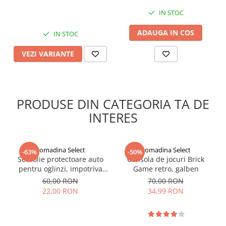
Indosariere documente
IN STOC
Instrumente de scris
ADAUGA IN COS
IN STOC
Laminatoare documente
Produse digitale (download)
VEZI VARIANTE
PRODUSE DIN CATEGORIA TA DE
INTERES
gomadina Select
gomadina Select
-63%
-50%
Set folie protectoare auto
Consola de jocuri Brick
pentru oglinzi, impotriva
Game retro, galben
apei si aburului, Film
60,00 RON
70,00 RON
Protect
22,00 RON
34,99 RON