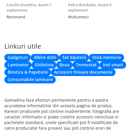
Catalin Dumitru,
Acum 1
Petru Burdulea,
Acum 3
saptamana
saptamani
F
Recomand
Multumesc!
Linkuri utile
Gadgeturi
Albire dinti
Set bijuterii
Stick memorie
Laminator
Ghilotina
Boxa
Termostat
Inel smart
Birotica & Papetarie
Accesorii finisare documente
Consumabile laminare
Gomadina face eforturi permanente pentru a pastra
acuratetea informatiilor din aceasta pagina de produs.
Rareori produsele pot contine inadvertente: fotografia are
caracter informativ si poate contine accesorii neincluse in
pachetele standard, unele specificatii pot fi modificate de
catre producator fara preaviz sau pot contine erori de