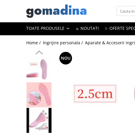
Toate Produsele
TOATE PRODUSELE
☼ NOUTATI
☆ OFERTE SPEC
Gadgeturi smart
Trackere GPS
Home /
Ingrijire personala /
Aparate & Accesorii ingri
Inele smart
NOU
Portofele smart
Ingrijire personala
Aparate & Accesorii ingrijire
personala
Articole Sanatate & Wellness
Cosmetice & Produse ingrijire
personala
Parfumuri cu feromoni
Periute dinti
Produse albire si curatare dinti