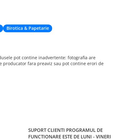
de livrare. Cu
când nu eram 
deplaseze apr
Birotica & Papetarie
sele pot contine inadvertente: fotografia are
re producator fara preaviz sau pot contine erori de
SUPORT CLIENTI
PROGRAMUL DE
FUNCTIONARE ESTE DE LUNI - VINERI