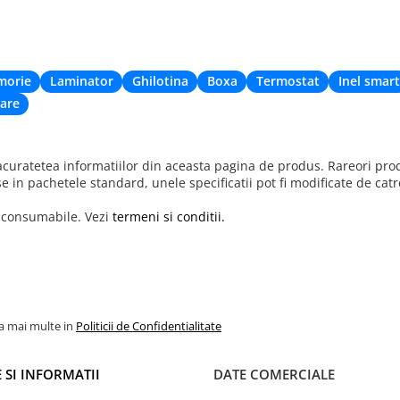
morie
Laminator
Ghilotina
Boxa
Termostat
Inel smart
are
uratetea informatiilor din aceasta pagina de produs. Rareori produ
se in pachetele standard, unele specificatii pot fi modificate de cat
r consumabile. Vezi
termeni si conditii.
la mai multe in
Politicii de Confidentialitate
 SI INFORMATII
DATE COMERCIALE