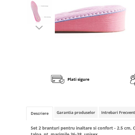
Fashion
Accesorii pentru cap si par
Accesorii vestimentare
Bratari
Ceasuri
Cercei
Coliere, lantisoare si chokere
Ochelari
Plati sigure
Portofele dama
Seturi de bijuterii
TV, Audio-Video & Foto
PC, Periferice & Accesorii IT
Garantia produselor
Intrebari Frecven
Descriere
Huse telefoane mobile
Componente PC & Software
Set 2 branturi pentru inaltare si confort - 2.5 cm, 
talpa, pt. marimile 36-38, unisex