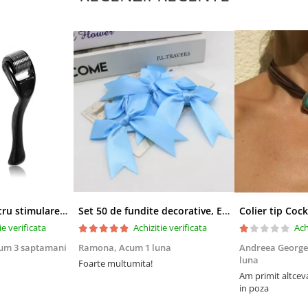
Derma-roller pentru stimularea cresterii parului, scalp si barba, Beard Roller
Set 50 de fundite decorative, EVNC, Blue Satin , potrivite pentru masini, scaune sau pahare, albastru
ie verificata
Achizitie verificata
Ach
um 3 saptamani
Ramona,
Acum 1 luna
Andreea George
luna
Foarte multumita!
Am primit altcev
in poza