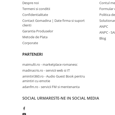
Despre noi
Contul m
Termeni si conditii
Formular 
Confidentialitate
Politica d
Contact Gomadina | Date firma si suport
Solutionare
clienti
ANPC
Garantia Produselor
ANPC - SA
Metode de Plata
Blog
Corporate
PARTENERI
maimulti.ro - marketplace romanesc
madinacris.ro - servicii web si IT
amintiri360.ro - Audio Guest Book pentru
amintiri cu emotie
adanfm.ro - servicii FM si mentenanta
SOCIAL
URMARESTE-NE IN SOCIAL MEDIA