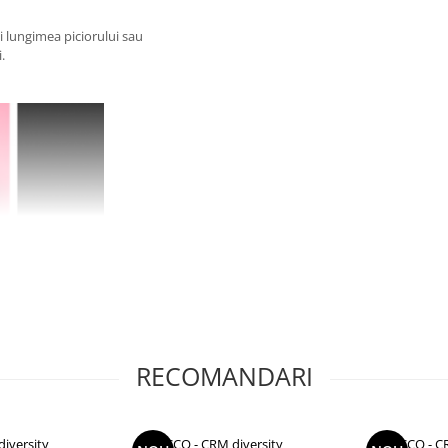
ti lungimea piciorului sau
.
RECOMANDARI
iversity
CCO - CRM diversity
CCO - C