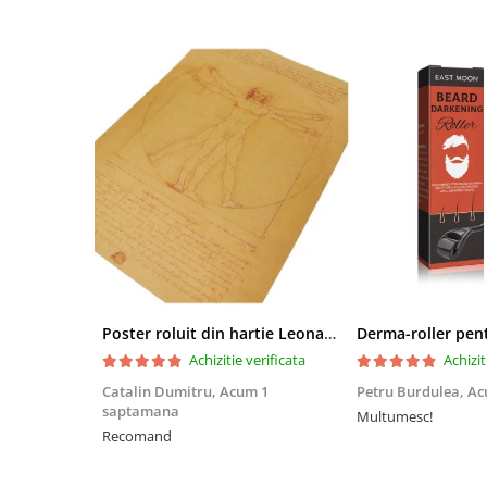
Poster roluit din hartie Leonardo Da Vinci, Vitruvian Man, vintage, 51x35 cm
Achizitie verificata
Achizit
Catalin Dumitru,
Acum 1
Petru Burdulea,
Ac
saptamana
Multumesc!
Recomand