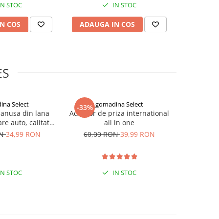
IN STOC
IN STOC
N COS
ADAUGA IN COS
ADAUG
ES
ina Select
gomadina Select
go
-33%
-33%
manusa din lana
Adaptor de priza international
Masca n
re auto, calitate
all in one
impotriva c
xtra
negre, G
ON
34,99 RON
60,00 RON
39,99 RON
90,00
IN STOC
IN STOC