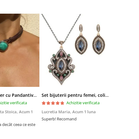
Colier tip Cocker cu Pandantiv Boho EVNC - Turquoise Pendant, Mărime Reglabilă
Set bijuterii pentru femei, colier cu pandantiv si cercei, CRM, 51 cm, multicolor
izitie verificata
Achizitie verificata
ta Stoica,
Acum 1
Lucretia Maria,
Acum 1 luna
Denis Andre
Superb! Recomand
Experiență fo
a decât ceea ce este
Am comandat 
site, însă nu 
acum din cau