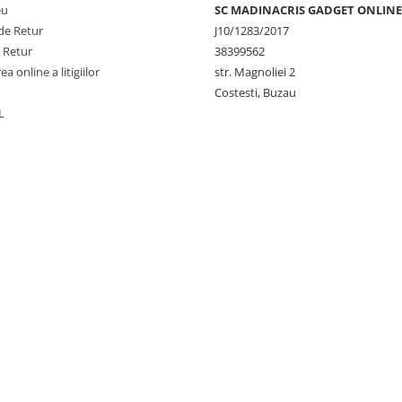
eu
SC MADINACRIS GADGET ONLINE
de Retur
J10/1283/2017
e Retur
38399562
a online a litigiilor
str. Magnoliei 2
Costesti, Buzau
L