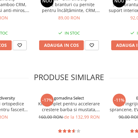
NOU
NOU
 Bamboo CRM,
Set 2 branturi cu pernițe
Set 2 brantu
i anti-miros,
pentru încălțăminte, CRM,
suport interio
27 cm, negru
protecție călcâi, mărime
CRM, cu c
 RON
89,00 RON
92,
universală, negru
universala
STOC
IN STOC
se adauga usor si
pot fi purtati in
COS
ADAUGA IN COS
ADAUGA I
eaza mersul pe jos
fara a va
 de jos a pantofului - permite ca
altaminte si sa nu alunece din
PRODUSE SIMILARE
iversity
gomadina Select
-17%
-11%
i ortopedice
Kit complet pentru accelerare
Kit ingriji
entru fasceita
crestere barba si mustata,
sprancene, EV
 calcai, CRM,
GMO, Rubeus Hagrid
Eyebro
 RON
160,00 RON
de la 132,99 RON
90,00 R
isex, negru