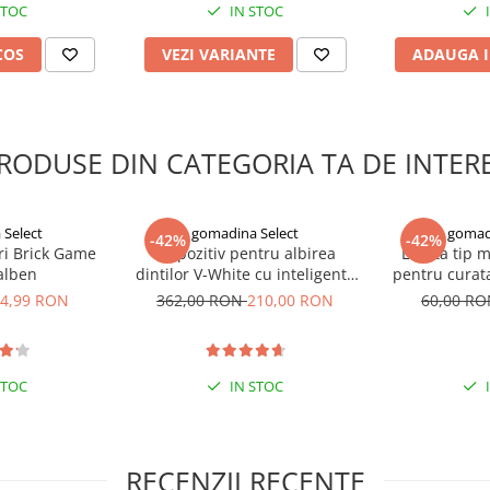
STOC
IN STOC
COS
VEZI VARIANTE
ADAUGA I
RODUSE DIN CATEGORIA TA DE INTER
Select
gomadina Select
gomad
-42%
-42%
ri Brick Game
Dispozitiv pentru albirea
Laveta tip 
galben
dintilor V-White cu inteligenta
pentru curata
bine in pielea
artificiala
e
4,99 RON
362,00 RON
210,00 RON
60,00 R
reste.
STOC
IN STOC
RECENZII RECENTE