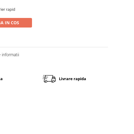
rier rapid
A IN COS
informatii
ta
Livrare rapida