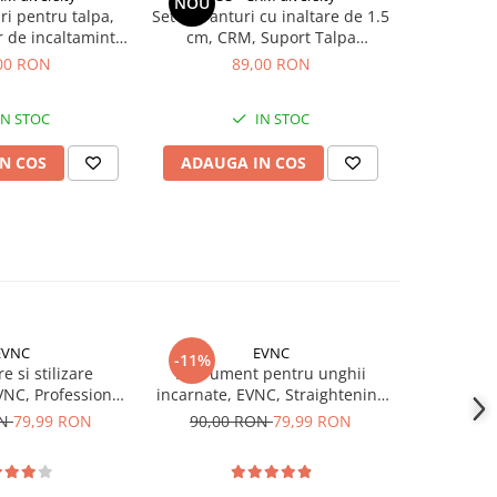
NOU
NOU
ri pentru talpa,
Set 2 Branturi cu inaltare de 1.5
Set 2 brant
r de incaltaminte,
cm, CRM, Suport Talpa
cm, CR
alcai, marime
Incaltaminte, 36-40, unisex, gri
Incaltamint
00 RON
89,00 RON
, transparent
IN STOC
IN STOC
N COS
ADAUGA IN COS
ADAUG
EVNC
EVNC
go
-11%
-12%
re si stilizare
Instrument pentru unghii
Sablon r
NC, Professional
incarnate, EVNC, Straightening
sprance
w, 6 piese
Clip
contur
ON
79,99 RON
90,00 RON
79,99 RON
60,00