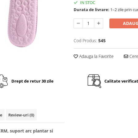
IN STOC
Durata de livrare:
1–2 zile prin cu
ADAUG
Cod Produs:
545
Adauga la Favorite
Cere 
Drept de retur 30 zile
Calitate verifica
te
Review-uri
(0)
CRM, suport arc plantar si