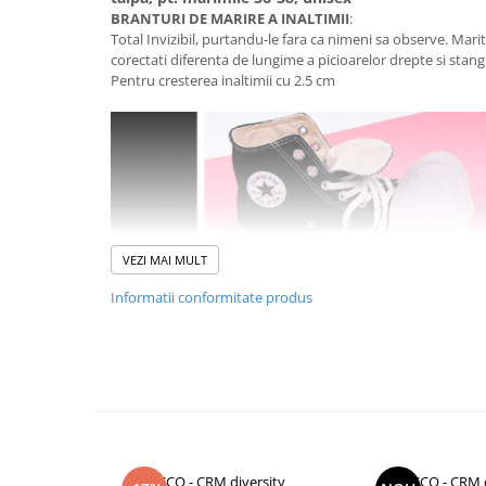
Baterii externe
BRANTURI DE MARIRE A INALTIMII
:
Boxe portabile, cu bluetooth
Total Invizibil, purtandu-le fara ca nimeni sa observe. Mari
corectati diferenta de lungime a picioarelor drepte si stangi
Cabluri de incarcare
Pentru cresterea inaltimii cu 2.5 cm
Casti & Audio portabile
Huse laptop
Stick-uri memorie USB
Accesorii auto interioare &
exterioare
Accesorii diverse
VEZI MAI MULT
Confort auto
Informatii conformitate produs
Curatare auto
Suporturi auto pentru telefon
Casa, Gradina & Bricolaj
Articole pentru Bucatarie & Servire
Decoratiuni
CCO - CRM diversity
CCO - CRM d
Jocuri de societate