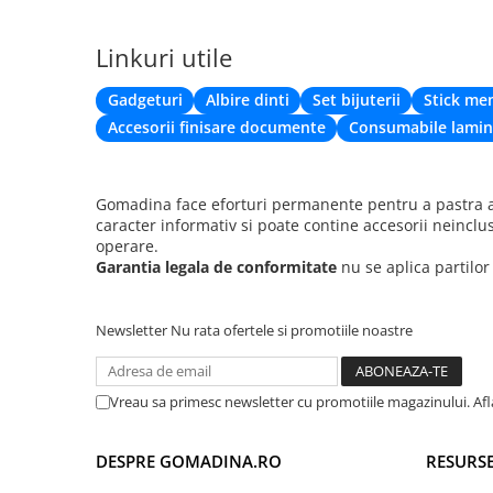
Linkuri utile
Gadgeturi
Albire dinti
Set bijuterii
Stick me
Accesorii finisare documente
Consumabile lamin
Gomadina face eforturi permanente pentru a pastra ac
caracter informativ si poate contine accesorii neinclu
operare.
Garantia legala de conformitate
nu se aplica partilo
Newsletter
Nu rata ofertele si promotiile noastre
Vreau sa primesc newsletter cu promotiile magazinului. Af
DESPRE GOMADINA.RO
RESURSE