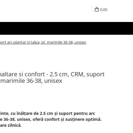
0,00
ort arc plantar si talpa, pt. marimile 36-38, unisex
naltare si confort - 2.5 cm, CRM, suport
. marimile 36-38, unisex
inte, cu înălțare de 2.5 cm și suport pentru arc
e 36-38, unisex, oferă confort și susținere optimă.
re zilnică.