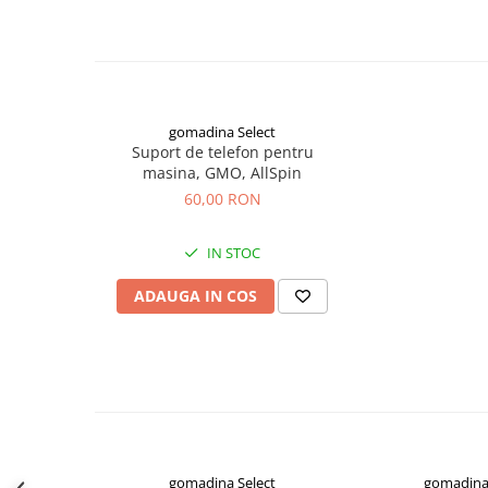
Autonomie convorbiri: pana la 14 ore
Timp standby: pana la 200 ore
Monede pentru colectionari
Raza de actiune: 10 metri
Culoare: Negru/Alb
Petshop
Compatibilitate: Android / iOS / alte dispozitive cu Blu
Smart Home
Functii: Handsfree, redare muzica, control apeluri si v
Supape de sens unic
gomadina Select
Suport de telefon pentru
Termometre de corp
masina, GMO, AllSpin
60,00 RON
Birotica & Papetarie
Accesorii finisare documente
IN STOC
Agende
Capsatoare documente
ADAUGA IN COS
Carti de colorat
Consumabile laminare
Cutter - plottere
Ghilotine & Trimmere
Imprimante UV
gomadina Select
gomadina 