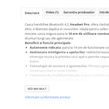
Baterii externe
Boxe portabile, cu bluetooth
Video
(1)
Garantia produselor
Intreb
Descriere
Cabluri de incarcare
Casti & Audio portabile
Casca handsfree Bluetooth 4.2,
Headset Pro
, ofera clarit
zilnic si libertate deplina in convorbiri. Ideala pentru sofer
Huse laptop
miscare, casca asigura pana la
14 ore de utilizare consta
Stick-uri memorie USB
drumuri lungi sau zile aglomerate.
Beneficii si functii principale:
Accesorii auto interioare &
Autonomie ridicata
: pana la 14 ore de functionare co
exterioare
Gestionare inteligenta a apelurilor
: redirectioneaza 
Accesorii diverse
intrerupe muzica la primirea unui apel si permite raspu
buton.
Confort auto
Tehnologie de anulare a zgomotului
: filtreaza zgo
conversatii clare si sunet cristalin.
Curatare auto
Telecomanda multifunctionala
: butoane dedicate 
Suporturi auto pentru telefon
apeluri, control volum si redare muzica.
Compatibilitate universala
: functioneaza cu majori
Casa, Gradina & Bricolaj
VEZI MAI MULT
si iOS.
Articole pentru Bucatarie & Servire
Design ergonomic
: usoara, confortabila si sigura chiar si 
Informatii conformitate produs
Specificatii tehnice:
Decoratiuni
Versiune Bluetooth: 4.2
Jocuri de societate