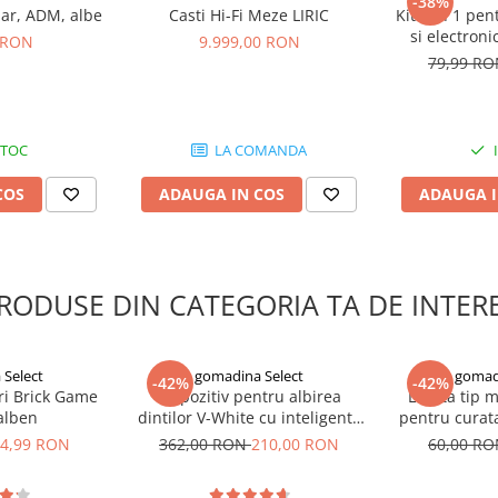
-38%
Ear, ADM, albe
Casti Hi-Fi Meze LIRIC
Kit 3 in 1 pen
si electron
 RON
9.999,00 RON
Brush
79,99 R
STOC
LA COMANDA
COS
ADAUGA IN COS
ADAUGA I
RODUSE DIN CATEGORIA TA DE INTER
Select
gomadina Select
gomad
-42%
-42%
ri Brick Game
Dispozitiv pentru albirea
Laveta tip 
galben
dintilor V-White cu inteligenta
pentru curata
artificiala
e
4,99 RON
362,00 RON
210,00 RON
60,00 R