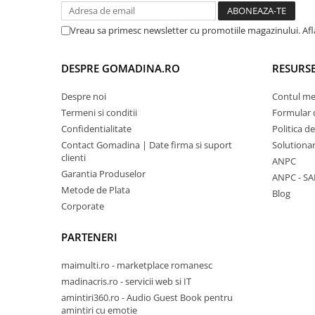
Vreau sa primesc newsletter cu promotiile magazinului. Af
DESPRE GOMADINA.RO
RESURSE
Despre noi
Contul m
Termeni si conditii
Formular 
Confidentialitate
Politica d
Contact Gomadina | Date firma si suport
Solutionare
clienti
ANPC
Garantia Produselor
ANPC - SA
Metode de Plata
Blog
Corporate
PARTENERI
maimulti.ro - marketplace romanesc
madinacris.ro - servicii web si IT
amintiri360.ro - Audio Guest Book pentru
amintiri cu emotie