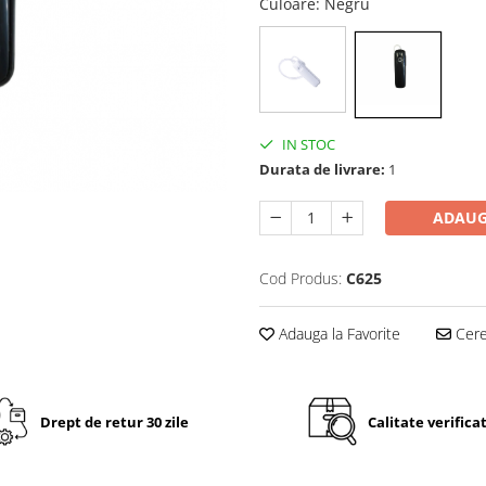
Culoare
: Negru
IN STOC
Durata de livrare:
1
ADAUG
Cod Produs:
C625
Adauga la Favorite
Cere 
Drept de retur 30 zile
Calitate verifica