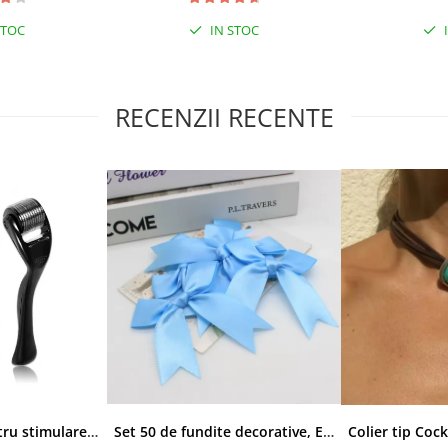
STOC
IN STOC
RECENZII RECENTE
Derma-roller pentru stimularea cresterii parului, scalp si barba, Beard Roller
Set 50 de fundite decorative, EVNC, Blue Satin , potrivite pentru masini, scaune sau pahare, albastru