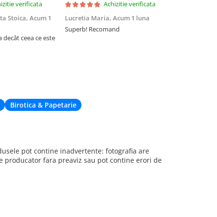
izitie verificata
Achizitie verificata
ta Stoica,
Acum 1
Lucretia Maria,
Acum 1 luna
Denis Andre
Superb! Recomand
Experiență fo
a decât ceea ce este
Am comandat 
site, însă nu 
acum din cau
de livrare. Cu
când nu eram 
deplaseze apr
Birotica & Papetarie
sele pot contine inadvertente: fotografia are
re producator fara preaviz sau pot contine erori de