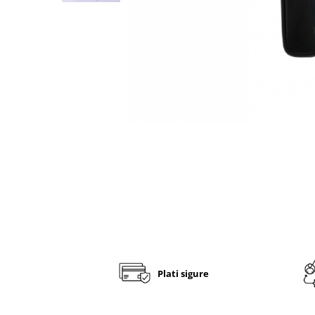
Fashion
Accesorii pentru cap si par
Accesorii vestimentare
Bratari
Ceasuri
Cercei
Coliere, lantisoare si chokere
Ochelari
Portofele dama
Seturi de bijuterii
TV, Audio-Video & Foto
PC, Periferice & Accesorii IT
Huse telefoane mobile
Plati sigure
Componente PC & Software