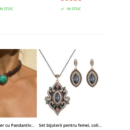
IN STOC
IN STOC
Colier tip Cocker cu Pandantiv Boho EVNC - Turquoise Pendant, Mărime Reglabilă
Set bijuterii pentru femei, colier cu pandantiv si cercei, CRM, 51 cm, multicolor