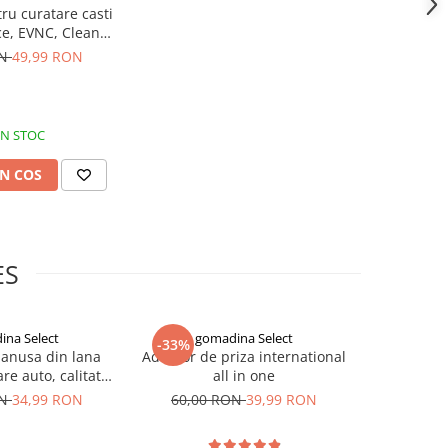
tru curatare casti
ice, EVNC, Clean
 Pen, alb
ON
49,99 RON
IN STOC
N COS
ES
ina Select
gomadina Select
go
-33%
-33%
manusa din lana
Adaptor de priza international
Masca n
re auto, calitate
all in one
impotriva c
xtra
negre, G
ON
34,99 RON
60,00 RON
39,99 RON
90,00