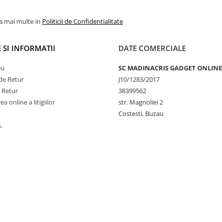
la mai multe in
Politicii de Confidentialitate
 SI INFORMATII
DATE COMERCIALE
eu
SC MADINACRIS GADGET ONLINE
de Retur
J10/1283/2017
e Retur
38399562
a online a litigiilor
str. Magnoliei 2
Costesti, Buzau
L