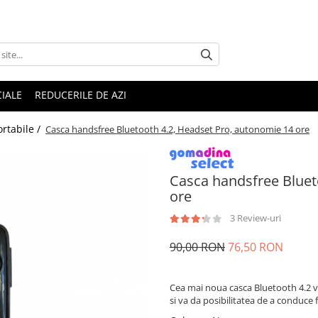
IALE
REDUCERILE DE AZI
ortabile /
Casca handsfree Bluetooth 4.2, Headset Pro, autonomie 14 ore
Casca handsfree Bluet
ore
3 Review-uri
90,00 RON
76,50 RON
Cea mai noua casca Bluetooth 4.2 va 
si va da posibilitatea de a conduce f