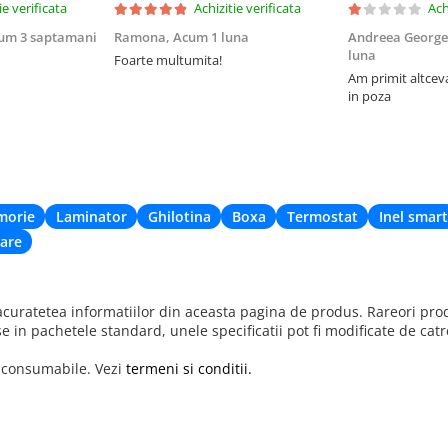
ie verificata
Achizitie verificata
Ach
um 3 saptamani
Ramona,
Acum 1 luna
Andreea George
luna
Foarte multumita!
Am primit altcev
in poza
morie
Laminator
Ghilotina
Boxa
Termostat
Inel smart
are
uratetea informatiilor din aceasta pagina de produs. Rareori produ
se in pachetele standard, unele specificatii pot fi modificate de cat
r consumabile. Vezi
termeni si conditii.