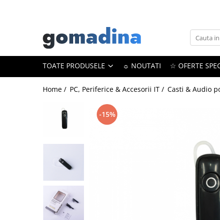
Toate Produsele
Gadgeturi smart
TOATE PRODUSELE
☼ NOUTATI
☆ OFERTE SPEC
Trackere GPS
Inele smart
Home /
PC, Periferice & Accesorii IT /
Casti & Audio p
Portofele smart
Ingrijire personala
-15%
Aparate & Accesorii ingrijire
personala
Articole Sanatate & Wellness
Cosmetice & Produse ingrijire
personala
Parfumuri cu feromoni
Periute dinti
Produse albire si curatare dinti