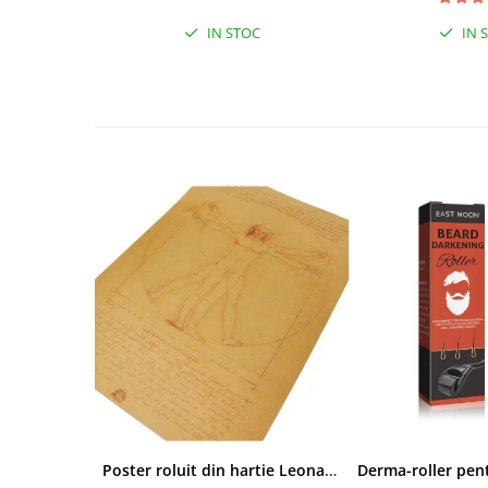
IN STOC
IN 
Poster roluit din hartie Leonardo Da Vinci, Vitruvian Man, vintage, 51x35 cm