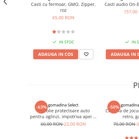
Indosariere documente
Casti cu fermoar, GMO, Zipper,
Casti audio On-
roz
157,00
Instrumente de scris
65,00 RON
Laminatoare documente
Produse digitale (download)
IN STOC
IN 
ADAUGA IN COS
ADAUGA IN 
P
gomadina Select
gomadina 
-63%
-50%
Set folie protectoare auto
Consola de jocu
pentru oglinzi, impotriva apei si
retro, 
aburului, Film Protect
60,00 RON
22,00 RON
70,00 RON
3