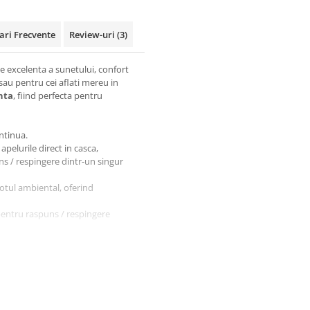
ari Frecvente
Review-uri
(3)
ate excelenta a sunetului, confort
i sau pentru cei aflati mereu in
nta
, fiind perfecta pentru
ntinua.
apelurile direct in casca,
ns / respingere dintr-un singur
motul ambiental, oferind
pentru raspuns / respingere
tatea smartphone-urilor Android
in utilizarea indelungata.