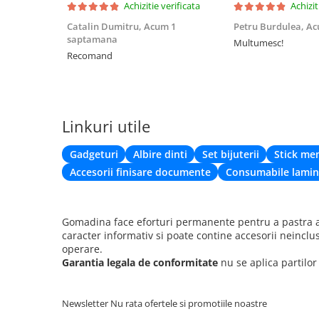
Achizitie verificata
Achizit
Catalin Dumitru,
Acum 1
Petru Burdulea,
Ac
saptamana
Multumesc!
Recomand
Linkuri utile
Gadgeturi
Albire dinti
Set bijuterii
Stick me
Accesorii finisare documente
Consumabile lamin
Gomadina face eforturi permanente pentru a pastra ac
caracter informativ si poate contine accesorii neinclu
operare.
Garantia legala de conformitate
nu se aplica partilo
Newsletter
Nu rata ofertele si promotiile noastre