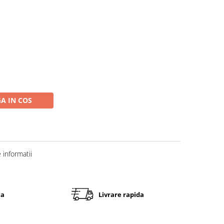
A IN COS
informatii
ta
Livrare rapida