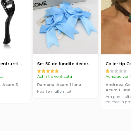
Derma-roller pentru stimularea cresterii parului, scalp si barba, Beard Roller
Set 50 de fundite decorative, EVNC, Blue Satin , potrivite pentru masini, scaune sau pahare, albastru
ata
Achizitie verificata
Achizitie veri
a,
Acum 3
Ramona,
Acum 1 luna
Andreea Geo
Acum 1 luna
Foarte multumita!
Am primit al
ce este in po