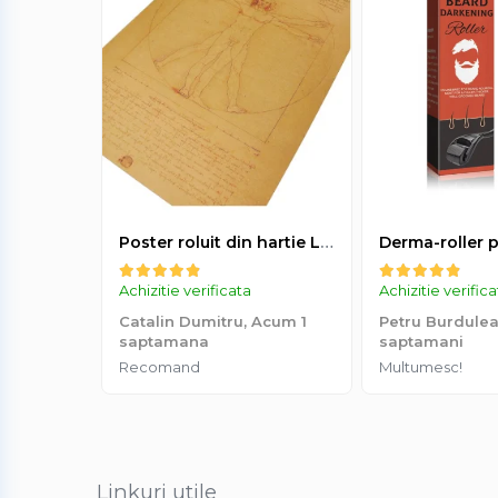
Poster roluit din hartie Leonardo Da Vinci, Vitruvian Man, vintage, 51x35 cm
Achizitie verificata
Achizitie verific
Catalin Dumitru,
Acum 1
Petru Burdule
saptamana
saptamani
Recomand
Multumesc!
Linkuri utile