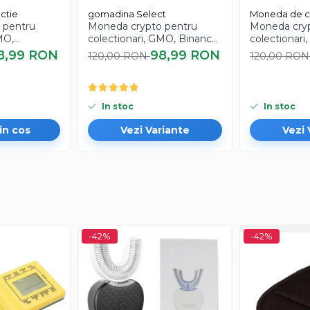
ctie
gomadina Select
Moneda de c
 pentru
Moneda crypto pentru
Moneda cryp
MO,
colectionari, GMO, Binance
colectionari
 aurie
Coin, BNB
XRP
8,99 RON
98,99 RON
120,00 RON
120,00 RO
In stoc
In stoc
in cos
Vezi Variante
Vezi 
-42%
-42%