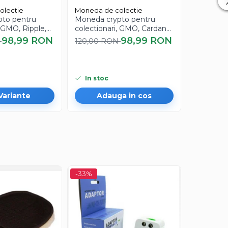
olectie
Moneda de colectie
Moneda de
to pentru
Moneda crypto pentru
Moneda c
, GMO, Ripple,
colectionari, GMO, Cardano,
colection
Ada
Ethereum
98,99 RON
98,99 RON
N
120,00 RON
120,00 
In stoc
In stoc
Variante
Adauga in cos
Ad
-33%
-33%