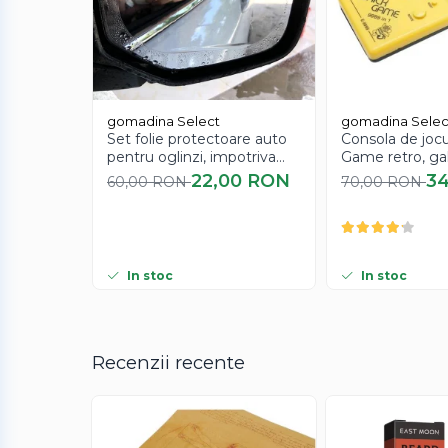
gomadina Select
gomadina Selec
Set folie protectoare auto
Consola de jocu
pentru oglinzi, impotriva
Game retro, ga
apei si aburului, Film
22,00 RON
3
60,00 RON
70,00 RON
Protect
In stoc
In stoc
Recenzii recente