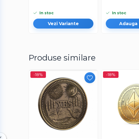
Indosariere documente
In stoc
In stoc
Instrumente de scris
Vezi Variante
Adauga 
Laminatoare documente
Produse digitale (download)
Produse similare
-18%
-18%