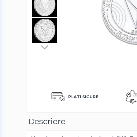
Produse albire si curatare dinti
Fashion
Accesorii pentru cap si par
Accesorii vestimentare
Bratari
Ceasuri
Cercei
Coliere, lantisoare si chokere
Ochelari
Portofele dama
Seturi de bijuterii
PLATI SIGURE
TV, Audio-Video & Foto
PC, Periferice & Accesorii IT
Huse telefoane mobile
Descriere
Componente PC & Software