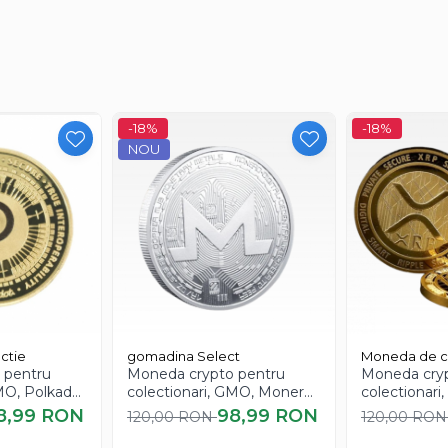
-18%
-18%
NOU
aceasta are doar un rol de suvenir.
ctie
gomadina Select
Moneda de c
 pentru
Moneda crypto pentru
Moneda cryp
GMO, Polkadot
colectionari, GMO, Monero
colectionari
XMR
XRP
8,99 RON
98,99 RON
120,00 RON
120,00 RO