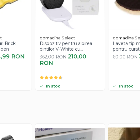
t
gomadina Select
gomadina Se
ri Brick
Dispozitiv pentru albirea
Laveta tip m
lben
dintilor V-White cu
pentru curat
inteligenta artificiala
calitate extr
4,99 RON
210,00
362,00 RON
60,00 RON
RON
In stoc
In stoc