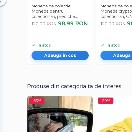
Moneda de colectie
Moneda de cole
Moneda pentru
Moneda crypto
colectionari, predictie
colectionari, G
decizie, Gothic Copper Yes
Ethereum ETH,
98,99 RON
9
120,00 RON
120,00 RON
or No, aramie
In stoc
In stoc
Adauga in cos
Adauga 
Produse din categoria ta de interes
-63%
-50%