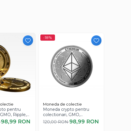
-18%
-18%
olectie
Moneda de colectie
Moneda de
to pentru
Moneda crypto pentru
Moneda c
, GMO, Ripple,
colectionari, GMO,
colectiona
Ethereum ETH, argintiu
XLM
98,99 RON
98,99 RON
N
120,00 RON
120,00 