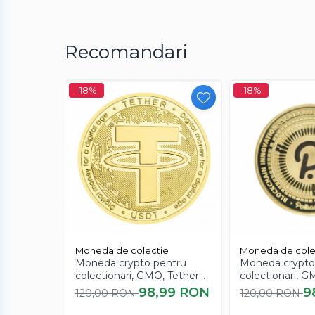
Jocuri de societate
Monede pentru colectionari
Recomandari
Petshop
Smart Home
-18%
-18%
Supape de sens unic
Termometre de corp
Birotica & Papetarie
Moneda Tron nu are valoarea criptomonedei, 
Accesorii finisare documente
Agende
Capsatoare documente
Carti de colorat
Consumabile laminare
Moneda de colectie
Moneda de cole
Moneda crypto pentru
Moneda crypto
Cutter - plottere
colectionari, GMO, Tether
colectionari, 
USDT
DOT
98,99 RON
9
Ghilotine & Trimmere
120,00 RON
120,00 RON
Imprimante UV