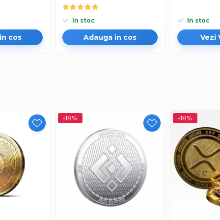
In stoc
In stoc
in cos
Adauga in cos
Vezi 
-18%
-18%