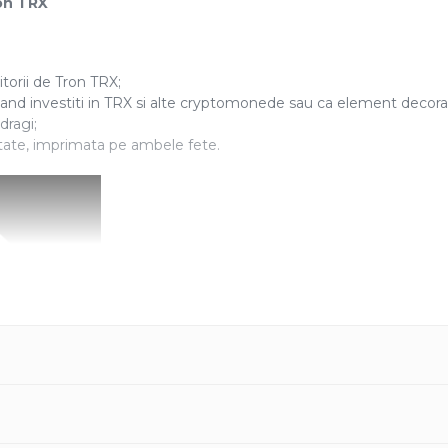
on TRX
orii de Tron TRX;
cand investiti in TRX si alte cryptomonede sau ca element decora
dragi;
itate, imprimata pe ambele fete.