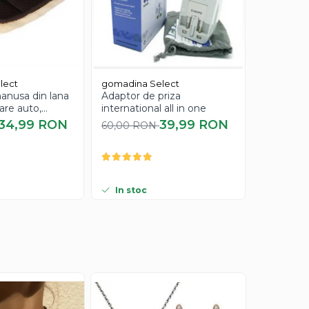
lect
gomadina Select
gomadina
anusa din lana
Adaptor de priza
Masca ne
are auto,
international all in one
impotriva 
a
punctelo
34,99 RON
39,99 RON
60,00 RON
90,00 R
Bioaqua, 
In stoc
In stoc