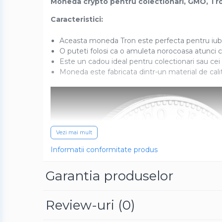
Baterii externe
Moneda crypto pentru colectionari, GMO, Tr
Boxe portabile, cu bluetooth
Caracteristici:
Cabluri de incarcare
Aceasta moneda Tron este perfecta pentru iubit
Casti & Audio portabile
O puteti folosi ca o amuleta norocoasa atunci 
Este un cadou ideal pentru colectionari sau cei 
Huse laptop
Moneda este fabricata dintr-un material de cal
Stick-uri memorie USB
Accesorii auto interioare &
exterioare
Accesorii diverse
Confort auto
Vezi mai mult
Curatare auto
Informatii conformitate produs
Suporturi auto pentru telefon
Garantia produselor
Casa, Gradina & Bricolaj
Articole pentru Bucatarie &
Servire
Review-uri
(0)
Decoratiuni