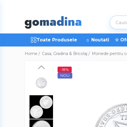
Toate Produsele
Gadgeturi smart
Trackere GPS
Toate Produsele
☼ Noutati
☆ Of
Inele smart
Home /
Casa, Gradina & Bricolaj /
Monede pentru co
Portofele smart
Ingrijire personala
-18%
Aparate & Accesorii ingrijire
NOU
personala
Articole Sanatate & Wellness
Cosmetice & Produse ingrijire
personala
Parfumuri cu feromoni
Periute dinti