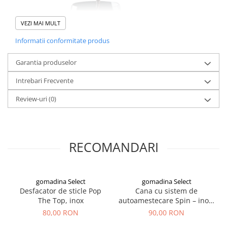
VEZI MAI MULT
Informatii conformitate produs
Garantia produselor
Intrebari Frecvente
Review-uri
(0)
Descopera
Finewine 2
, dispozitivul de aerare profesional care
transforma fiecare pahar de vin intr-o experienta rafinata.
Prin designul sau ingenios, vinul este oxigenat instantaneu in
RECOMANDARI
timpul turnarii, eliberand aromele si notele complexe specifice.
Fabricat din materiale transparente de inalta calitate, aeratorul
permite observarea procesului de aerare in timp real.
Este prevazut cu o baza stabila si un dop anti-picurare, pentru o
gomadina Select
gomadina Select
utilizare curata si fara pierderi.
Desfacator de sticle Pop
Cana cu sistem de
The Top, inox
autoamestecare Spin – inox,
capac etans, functioneaza
80,00 RON
90,00 RON
Beneficii:
pe baterii
Imbunatateste aroma, gustul si textura vinului