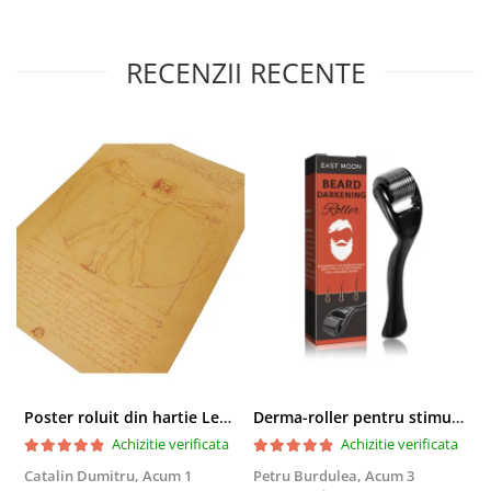
RECENZII RECENTE
Poster roluit din hartie Leonardo Da Vinci, Vitruvian Man, vintage, 51x35 cm
Derma-roller pentru stimularea cresterii parului, scalp si barba, Beard Roller
Achizitie verificata
Achizitie verificata
Catalin Dumitru,
Acum 1
Petru Burdulea,
Acum 3