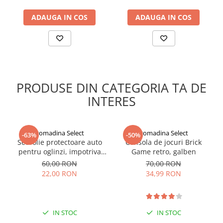
ADAUGA IN COS
ADAUGA IN COS
PRODUSE DIN CATEGORIA TA DE
INTERES
gomadina Select
gomadina Select
-63%
-50%
Set folie protectoare auto
Consola de jocuri Brick
pentru oglinzi, impotriva
Game retro, galben
apei si aburului, Film
60,00 RON
70,00 RON
Protect
22,00 RON
34,99 RON
IN STOC
IN STOC