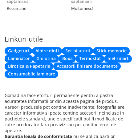
saptamana
saptamani
F
Recomand
Multumesc!
Linkuri utile
Gadgeturi
Albire dinti
Set bijuterii
Stick memorie
Laminator
Ghilotina
Boxa
Termostat
Inel smart
Birotica & Papetarie
Accesorii finisare documente
Consumabile laminare
Gomadina face eforturi permanente pentru a pastra
acuratetea informatiilor din aceasta pagina de produs.
Rareori produsele pot contine inadvertente: fotografia are
caracter informativ si poate contine accesorii neincluse in
pachetele standard, unele specificatii pot fi modificate de
catre producator fara preaviz sau pot contine erori de
operare.
Garantia legala de conformitate
nu se aplica partilor