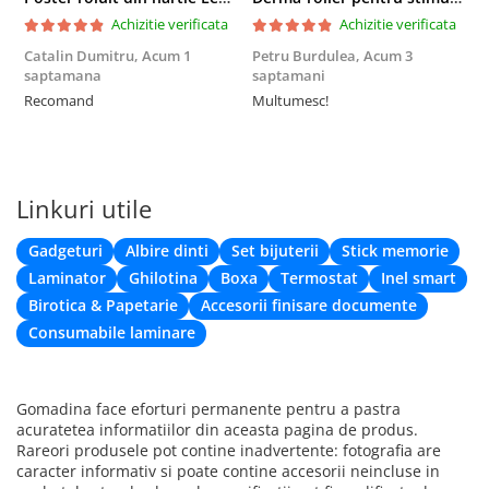
Achizitie verificata
Achizitie verificata
Catalin Dumitru,
Acum 1
Petru Burdulea,
Acum 3
saptamana
saptamani
F
Recomand
Multumesc!
Linkuri utile
Gadgeturi
Albire dinti
Set bijuterii
Stick memorie
Laminator
Ghilotina
Boxa
Termostat
Inel smart
Birotica & Papetarie
Accesorii finisare documente
Consumabile laminare
Gomadina face eforturi permanente pentru a pastra
acuratetea informatiilor din aceasta pagina de produs.
Rareori produsele pot contine inadvertente: fotografia are
caracter informativ si poate contine accesorii neincluse in