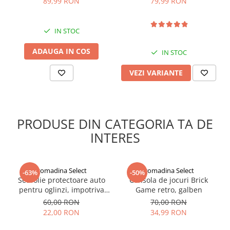
89,99 RON
79,99 RON
IN STOC
ADAUGA IN COS
IN STOC
VEZI VARIANTE
PRODUSE DIN CATEGORIA TA DE
INTERES
Ocazii de purtare:
gomadina Select
gomadina Select
-63%
-50%
Această curea împletită este ideală pentru orice ocazie, fie că este
Set folie protectoare auto
Consola de jocuri Brick
vorba de o zi casual la birou, o plimbare în parc sau o ieșire de
pentru oglinzi, impotriva
Game retro, galben
seară. Se poate asorta cu rochii, blugi, fuste sau pantaloni scurți,
apei si aburului, Film
60,00 RON
70,00 RON
adăugând un element distinctiv și chic fiecărei ținute.
Protect
22,00 RON
34,99 RON