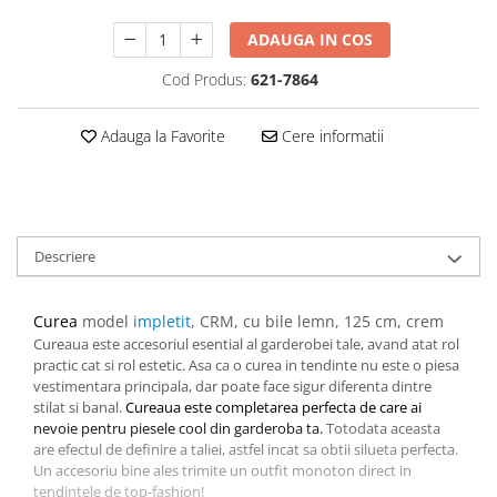
ADAUGA IN COS
Cod Produs:
621-7864
Adauga la Favorite
Cere informatii
Descriere
Curea
model
impletit
, CRM, cu bile lemn, 125 cm, crem
Cureaua este accesoriul esential al garderobei tale, avand atat rol
practic cat si rol estetic. Asa ca o curea in tendinte nu este o piesa
vestimentara principala, dar poate face sigur diferenta dintre
stilat si banal.
Cureaua este completarea perfecta de care ai
nevoie pentru piesele cool din garderoba ta.
Totodata aceasta
are efectul de definire a taliei, astfel incat sa obtii silueta perfecta.
Un accesoriu bine ales trimite un outfit monoton direct in
tendintele de top-fashion!