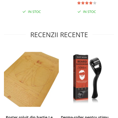
IN STOC
IN STOC
RECENZII RECENTE
Poster roluit din hartie Leonardo Da Vinci, Vitruvian Man, vintage, 51x35 cm
Derma-roller pentru stimularea cresterii parului, scalp si barba, Beard Roller