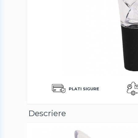
Produse albire si curatare dinti
Fashion
Accesorii pentru cap si par
Accesorii vestimentare
Bratari
Ceasuri
Cercei
Coliere, lantisoare si chokere
Ochelari
Portofele dama
PLATI SIGURE
Seturi de bijuterii
TV, Audio-Video & Foto
Descriere
PC, Periferice & Accesorii IT
Huse telefoane mobile
Componente PC & Software