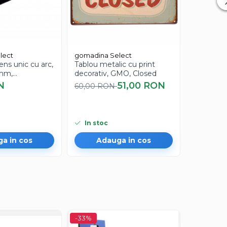
lect
gomadina Select
gomadina
ns unic cu arc,
Tablou metalic cu print
Tablou c
mm,
decorativ, GMO, Closed
motivatio
a
going to
N
51,00 RON
65,00 
60,00 RON
In stoc
In stoc
a in cos
Adauga in cos
Ad
-33%
-33%