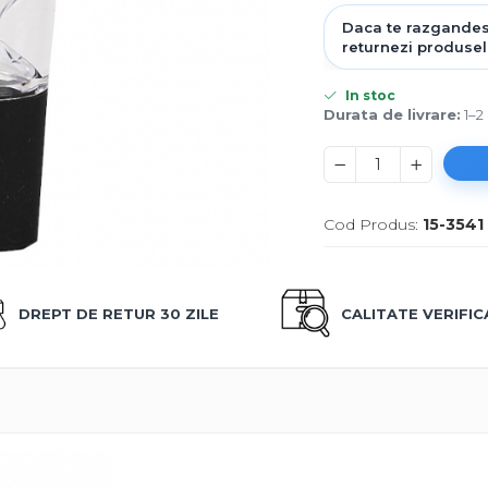
In stoc
Durata de livrare:
1–2 
Cod Produs:
15-3541
DREPT DE RETUR 30 ZILE
CALITATE VERIFI