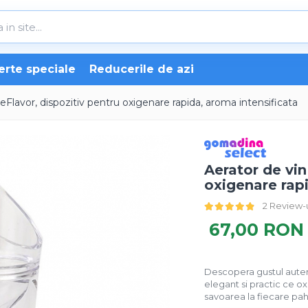
erte speciale
Reducerile de azi
eFlavor, dispozitiv pentru oxigenare rapida, aroma intensificata
Aerator de vin
oxigenare rap
2 Review-
67,00 RON
Descopera gustul autent
elegant si practic ce o
savoarea la fiecare pah