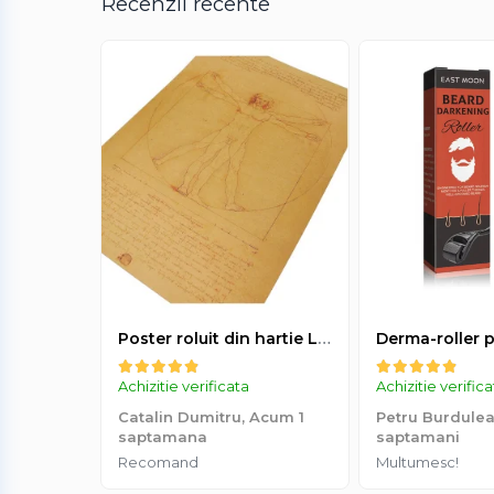
Recenzii recente
Poster roluit din hartie Leonardo Da Vinci, Vitruvian Man, vintage, 51x35 cm
Achizitie verificata
Achizitie verific
Catalin Dumitru,
Acum 1
Petru Burdule
saptamana
saptamani
Recomand
Multumesc!