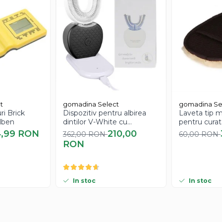
t
gomadina Select
gomadina Se
ri Brick
Dispozitiv pentru albirea
Laveta tip m
lben
dintilor V-White cu
pentru curat
inteligenta artificiala
calitate extr
4,99 RON
210,00
362,00 RON
60,00 RON
RON
In stoc
In stoc