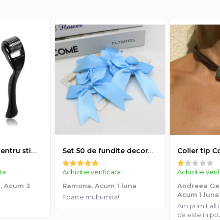
Derma-roller pentru stimularea cresterii parului, scalp si barba, Beard Roller
Set 50 de fundite decorative, EVNC, Blue Satin , potrivite pentru masini, scaune sau pahare, albastru
ata
Achizitie verificata
Achizitie veri
a,
Acum 3
Ramona,
Acum 1 luna
Andreea Geo
Acum 1 luna
Foarte multumita!
Am primit al
ce este in po