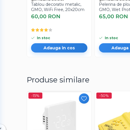
Tablou decorativ metalic,
Pelerina de plo
Indosariere documente
GMO, WiFi Free, 20x20cm
GMO, Wet Pro
60,00 RON
65,00 RON
Instrumente de scris
Laminatoare documente
Produse digitale (download)
In stoc
In stoc
Adauga in cos
Adauga 
Produse similare
Dimensiuni:
aproximativ 9 cm x 2.5 cm
-15%
-50%
Material:
acril + silicon alimentar