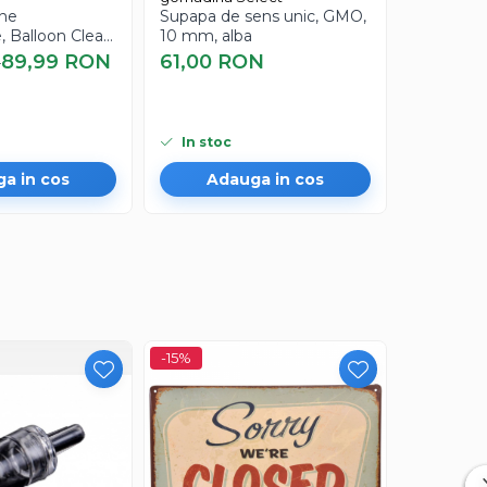
ane
Supapa de sens unic, GMO,
Perie reut
, Balloon Clear,
10 mm, alba
Powder – 
e cm
animale, 
89,99 RON
61,00 RON
80,00
N
In stoc
In stoc
a in cos
Adauga in cos
Ad
-15%