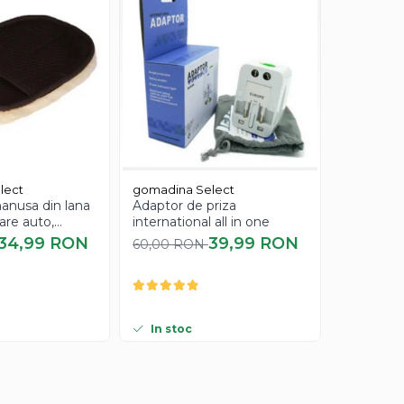
lect
gomadina Select
gomadina
anusa din lana
Adaptor de priza
Masca ne
are auto,
international all in one
impotriva 
a
punctelo
34,99 RON
39,99 RON
60,00 RON
90,00 R
Bioaqua, 
In stoc
In stoc