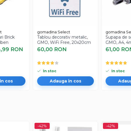
t
gomadina Select
gomadina Se
ri Brick
Tablou decorativ metalic,
Supapa de se
lben
GMO, WiFi Free, 20x20cm
GMO, A4, 4
transparent
4,99 RON
60,00 RON
61,00 RO
In stoc
In stoc
in cos
Adauga in cos
Adaug
-42%
-42%