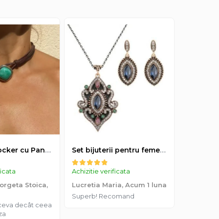
Colier tip Cocker cu Pandantiv Boho EVNC - Turquoise Pendant, Mărime Reglabilă
Set bijuterii pentru femei, colier cu pandantiv si cercei, CRM, 51 cm, multicolor
ficata
Achizitie verificata
Denis An
rgeta Stoica,
Lucretia Maria,
Acum 1 luna
Experiență
Superb! Recomand
livrarea 
tceva decât ceea
produs de 
za
nu l-am pr