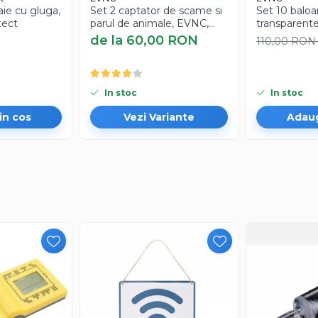
aie cu gluga,
Set 2 captator de scame si
Set 10 balo
tect
parul de animale, EVNC,
transparente
Laundry Lint Catcher,
EVNC, 60 d
de la 60,00 RON
110,00 RO
pentru masina de spalat, tip
rola scame
In stoc
In stoc
in cos
Vezi Variante
Adaug