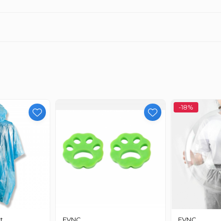
tru pasionatii de vin. Printr-un design inteligent, permite oxige
degustare mult mai placuta.
e prieteni sau pur si simplu vrei sa te bucuri de un pahar de vin d
bogata
-18%
i de vin
t
EVNC
EVNC