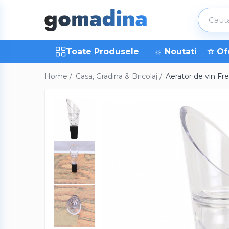
Toate Produsele
Toate Produsele
☼ Noutati
☆ Of
Gadgeturi smart
Trackere GPS
Home /
Casa, Gradina & Bricolaj /
Aerator de vin Fre
Inele smart
Portofele smart
Ingrijire personala
Aparate & Accesorii ingrijire
personala
Articole Sanatate & Wellness
Cosmetice & Produse ingrijire
personala
Parfumuri cu feromoni
Periute dinti