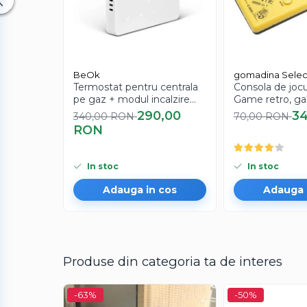
BeOk
gomadina Selec
Termostat pentru centrala
Consola de jocu
pe gaz + modul incalzire
Game retro, ga
pardoseala BeOk TGM50-
290,00
3
340,00 RON
70,00 RON
Wifi-WPB
RON
In stoc
In stoc
Adauga in cos
Adauga 
Produse din categoria ta de interes
-63%
-50%