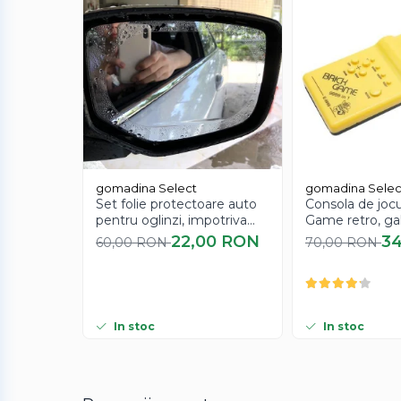
gomadina Select
gomadina Selec
Set folie protectoare auto
Consola de jocu
pentru oglinzi, impotriva
Game retro, ga
apei si aburului, Film
22,00 RON
3
60,00 RON
70,00 RON
Protect
In stoc
In stoc