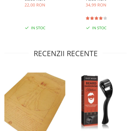
Protect
22,00 RON
34,99 RON
IN STOC
IN STOC
RECENZII RECENTE