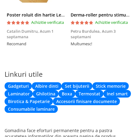
Poster roluit din hartie Leonardo Da Vinci, Vitruvian Man, vintage, 51x35 cm
Derma-roller pentru stimularea cresterii parului, scalp si barba, Beard Roller
Achizitie verificata
Achizitie verificata
Catalin Dumitru,
Acum 1
Petru Burdulea,
Acum 3
saptamana
saptamani
F
Recomand
Multumesc!
Linkuri utile
Gadgeturi
Albire dinti
Set bijuterii
Stick memorie
Laminator
Ghilotina
Boxa
Termostat
Inel smart
Birotica & Papetarie
Accesorii finisare documente
Consumabile laminare
Gomadina face eforturi permanente pentru a pastra
acuratetea informatiilor din aceasta pagina de produs.