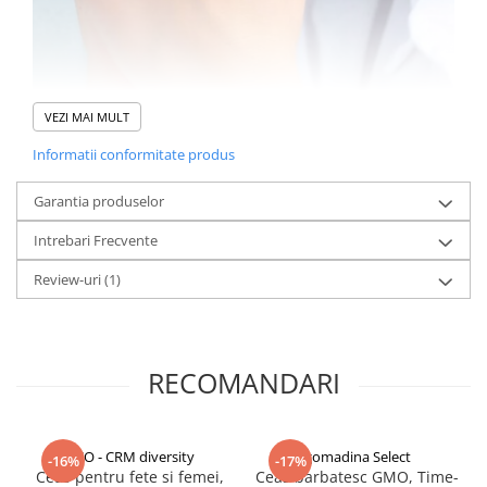
VEZI MAI MULT
Informatii conformitate produs
Garantia produselor
Intrebari Frecvente
Review-uri
(1)
RECOMANDARI
Caracteristici principale:
Design unisex:
Potrivit atât pentru bărbați, cât și pentru
CCO - CRM diversity
gomadina Select
-16%
-17%
femei, acest ceas oferă un look versatil și modern.
Ceas pentru fete si femei,
Ceas barbatesc GMO, Time-