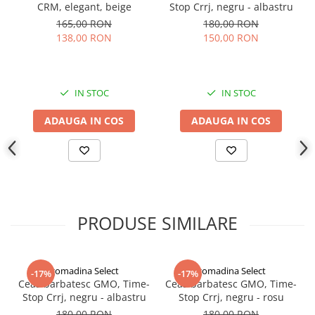
Curea neagră:
Fabricată din materiale de înaltă calitate,
CRM, elegant, beige
Stop Crrj, negru - albastru
cureaua neagră este durabilă și confortabilă la purtare.
165,00 RON
180,00 RON
138,00 RON
150,00 RON
IN STOC
IN STOC
ADAUGA IN COS
ADAUGA IN COS
PRODUSE SIMILARE
gomadina Select
gomadina Select
-17%
-17%
Ceas barbatesc GMO, Time-
Ceas barbatesc GMO, Time-
Stop Crrj, negru - albastru
Stop Crrj, negru - rosu
180,00 RON
180,00 RON