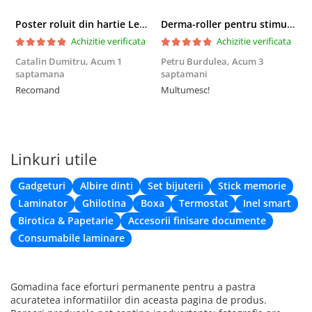
Poster roluit din hartie Leonardo Da Vinci, Vitruvian Man, vintage, 51x35 cm
Derma-roller pentru stimularea cresterii parului, scalp si barba, Beard Roller
Achizitie verificata
Achizitie verificata
Catalin Dumitru,
Acum 1
Petru Burdulea,
Acum 3
saptamana
saptamani
F
Recomand
Multumesc!
Linkuri utile
Gadgeturi
Albire dinti
Set bijuterii
Stick memorie
Laminator
Ghilotina
Boxa
Termostat
Inel smart
Birotica & Papetarie
Accesorii finisare documente
Consumabile laminare
Gomadina face eforturi permanente pentru a pastra
acuratetea informatiilor din aceasta pagina de produs.