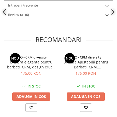
Intrebari Frecvente
Review-uri
(0)
RECOMANDARI
CCO - CRM diversity
CCO - CRM diversity
NOU
NOU
Bratara eleganta pentru
Brățară Ajustabilă pentru
barbati, CRM, design cruce,
Bărbați, CRM,
negru/argintiu, 22 cm
MagneticEnergy DualTone,
175,00 RON
176,00 RON
21 cm, Argintiu/Auriu
IN STOC
IN STOC
ADAUGA IN COS
ADAUGA IN COS