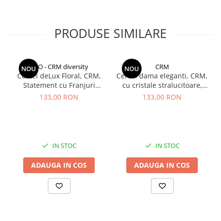
PRODUSE SIMILARE
CCO - CRM diversity
CRM
NOU
NOU
Cercei deLux Floral, CRM,
Cercei dama eleganti, CRM,
Statement cu Franjuri
cu cristale stralucitoare,
Elegante pentru Femei,
model infinit, argintiu
133,00 RON
133,00 RON
Auriu
IN STOC
IN STOC
ADAUGA IN COS
ADAUGA IN COS