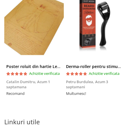
Poster roluit din hartie Leonardo Da Vinci, Vitruvian Man, vintage, 51x35 cm
Derma-roller pentru stimularea cresterii parului, scalp si barba, Beard Roller
Achizitie verificata
Achizitie verificata
Catalin Dumitru,
Acum 1
Petru Burdulea,
Acum 3
saptamana
saptamani
F
Recomand
Multumesc!
Linkuri utile