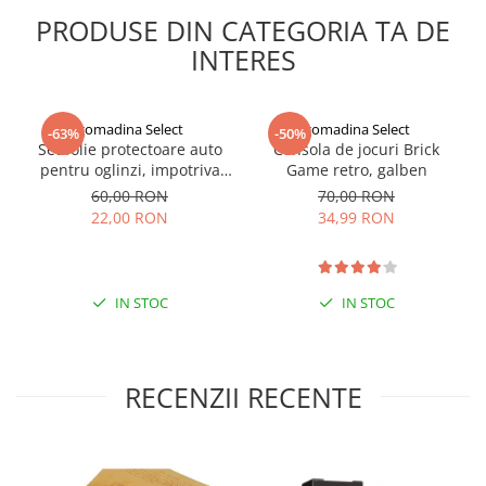
PRODUSE DIN CATEGORIA TA DE
INTERES
gomadina Select
gomadina Select
-63%
-50%
Set folie protectoare auto
Consola de jocuri Brick
pentru oglinzi, impotriva
Game retro, galben
apei si aburului, Film
60,00 RON
70,00 RON
Protect
22,00 RON
34,99 RON
IN STOC
IN STOC
RECENZII RECENTE