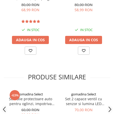
pentru conducere și
GMO, Fast Charge, negru
80,00 RON
80,00 RON
navigare
68,99 RON
58,99 RON
IN STOC
IN STOC
ADAUGA IN COS
ADAUGA IN COS
PRODUSE SIMILARE
gomadina Select
gomadina Select
-63%
Set folie protectoare auto
Set 2 capace ventil cu
pentru oglinzi, impotriva
senzor si lumina LED
apei si aburului, Film
albastra, RunGlow – cu
60,00 RON
70,00 RON
Protect
baterii incluse