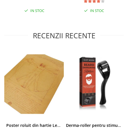
IN STOC
IN STOC
RECENZII RECENTE
Poster roluit din hartie Leonardo Da Vinci, Vitruvian Man, vintage, 51x35 cm
Derma-roller pentru stimularea cresterii parului, scalp si barba, Beard Roller