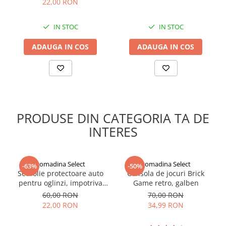
22,00 RON
IN STOC
IN STOC
ADAUGA IN COS
ADAUGA IN COS
PRODUSE DIN CATEGORIA TA DE
INTERES
gomadina Select
gomadina Select
-63%
-50%
Set folie protectoare auto
Consola de jocuri Brick
pentru oglinzi, impotriva
Game retro, galben
apei si aburului, Film
60,00 RON
70,00 RON
Protect
22,00 RON
34,99 RON