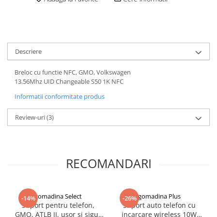
Descriere
Breloc cu functie NFC, GMO, Volkswagen
13.56Mhz UID Changeable S50 1K NFC
Informatii conformitate produs
Review-uri
(3)
RECOMANDARI
gomadina Select
gomadina Plus
-14%
-26%
Suport pentru telefon,
Suport auto telefon cu
GMO, ATLB II, ușor și sigur
incarcare wireless 10W