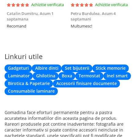
Achizitie verificata
Achizitie verificata
Catalin Dumitru,
Acum 1
Petru Burdulea,
Acum 4
saptamana
saptamani
F
Recomand
Multumesc!
Linkuri utile
Gadgeturi
Albire dinti
Set bijuterii
Stick memorie
Laminator
Ghilotina
Boxa
Termostat
Inel smart
Birotica & Papetarie
Accesorii finisare documente
Consumabile laminare
Gomadina face eforturi permanente pentru a pastra
acuratetea informatiilor din aceasta pagina de produs.
Rareori produsele pot contine inadvertente: fotografia are
caracter informativ si poate contine accesorii neincluse in
pachetele standard, unele specificatii pot fi modificate de