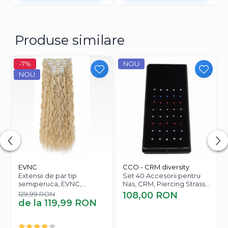
Produse similare
-7%
NOU
NOU
EVNC
CCO - CRM diversity
Extensii de par tip
Set 40 Accesorii pentru
semiperuca, EVNC,
Nas, CRM, Piercing Strass
Invisible Wire Hair
Multicolor - 1 cm, Unisex
129,99 RON
108,00 RON
Extensions, prindere in 4
de la 119,99 RON
Caracteristici:
clipsuri