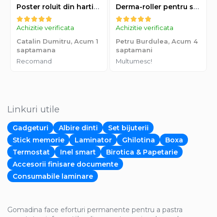
Poster roluit din hartie Leonardo Da Vinci, Vitruvian Man, vintage, 51x35 cm
Derma-roller pentru stimularea cresterii parului, scalp si barba, Beard Roller
Achizitie verificata
Achizitie verificata
Catalin Dumitru,
Acum 1
Petru Burdulea,
Acum 4
saptamana
saptamani
Recomand
Multumesc!
Linkuri utile
Gadgeturi
Albire dinti
Set bijuterii
Stick memorie
Laminator
Ghilotina
Boxa
Termostat
Inel smart
Birotica & Papetarie
Accesorii finisare documente
Consumabile laminare
Gomadina face eforturi permanente pentru a pastra