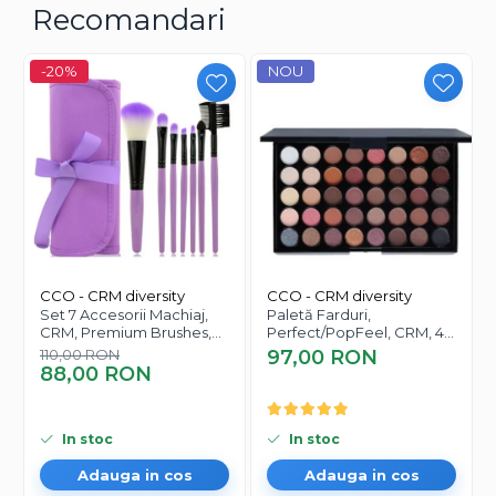
Recomandari
-20%
NOU
Iti doresti sprancene
perfecte si bine
definite?
CCO - CRM diversity
CCO - CRM diversity
Obtine sprancene groase, fara durere, fara
Set 7 Accesorii Machiaj,
Paletă Farduri,
compromisuri, doar sprancene grozave!
CRM, Premium Brushes,
Perfect/PopFeel, CRM, 40
din Fibre Sintetice, cu
Nuante, Multicolor
110,00 RON
97,00 RON
Este un produs inovator, care va ajuta sa va definiti
Husă Mov
88,00 RON
sprancenele, imitand efectul de microblading.
Aspectul de micropigmentare sprancene este acum
mult mai usor de obtinut!
In stoc
In stoc
Adauga in cos
Adauga in cos