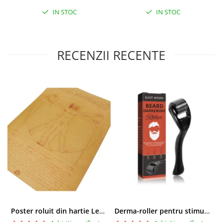
IN STOC
IN STOC
RECENZII RECENTE
Poster roluit din hartie Leonardo Da Vinci, Vitruvian Man, vintage, 51x35 cm
Derma-roller pentru stimularea cresterii parului, scalp si barba, Beard Roller