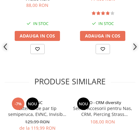
Indosariere documente
Mov
Machiaj, Roz
88,00 RON
Instrumente de scris
Laminatoare documente
IN STOC
IN STOC
Produse digitale (download)
ADAUGA IN COS
ADAUGA IN COS
PRODUSE SIMILARE
EVNC
CCO - CRM diversity
-7%
NOU
NOU
Extensii de par tip
Set 40 Accesorii pentru Nas,
semiperuca, EVNC, Invisible
CRM, Piercing Strass
Wire Hair Extensions,
Multicolor - 1 cm, Unisex
129,99 RON
108,00 RON
prindere in 4 clipsuri
de la 119,99 RON
Completează-ți colecția de machiaj cu acest set elegant și bucură-
te de buze seducătoare în fiecare moment!