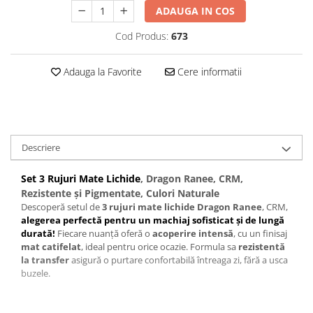
Baterii externe
ADAUGA IN COS
Boxe portabile, cu bluetooth
Cod Produs:
673
Cabluri de incarcare
Casti & Audio portabile
Adauga la Favorite
Cere informatii
Huse laptop
Stick-uri memorie USB
Accesorii auto interioare &
exterioare
Descriere
Accesorii diverse
Set 3 Rujuri Mate Lichide
, Dragon Ranee, CRM,
Confort auto
Rezistente și Pigmentate, Culori Naturale
Curatare auto
Descoperă setul de
3 rujuri mate lichide Dragon Ranee
, CRM,
alegerea perfectă pentru un machiaj sofisticat și de lungă
Suporturi auto pentru telefon
durată!
Fiecare nuanță oferă o
acoperire intensă
, cu un finisaj
mat catifelat
, ideal pentru orice ocazie. Formula sa
rezistentă
Casa, Gradina & Bricolaj
la transfer
asigură o purtare confortabilă întreaga zi, fără a usca
Articole pentru Bucatarie & Servire
buzele.
Decoratiuni
Jocuri de societate