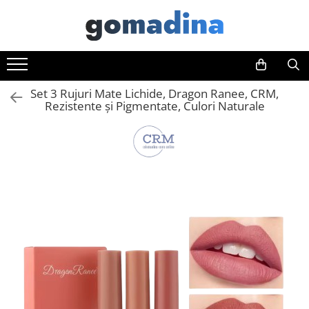
Toate Produsele
Gadgeturi smart
Set 3 Rujuri Mate Lichide, Dragon Ranee, CRM,
Trackere GPS
Rezistente și Pigmentate, Culori Naturale
Inele smart
Portofele smart
Ingrijire personala
Aparate & Accesorii ingrijire
personala
Articole Sanatate & Wellness
Cosmetice & Produse ingrijire
personala
Parfumuri cu feromoni
Periute dinti
Produse albire si curatare dinti