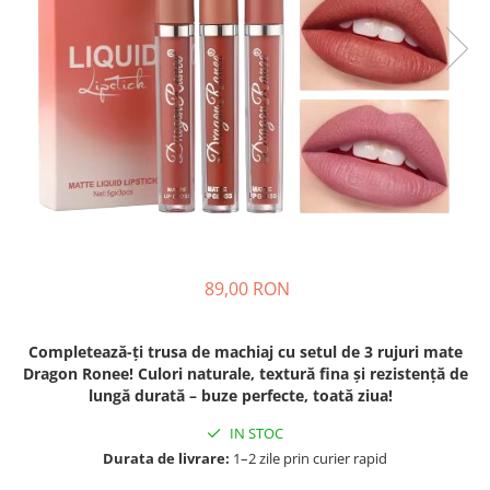
Fashion
Accesorii pentru cap si par
Accesorii vestimentare
Bratari
Ceasuri
Cercei
Coliere, lantisoare si chokere
Ochelari
89,00 RON
Portofele dama
Seturi de bijuterii
Completează-ți trusa de machiaj cu setul de 3 rujuri mate
TV, Audio-Video & Foto
Dragon Ronee! Culori naturale, textură fina și rezistență de
lungă durată – buze perfecte, toată ziua!
PC, Periferice & Accesorii IT
Huse telefoane mobile
IN STOC
Componente PC & Software
Durata de livrare:
1–2 zile prin curier rapid