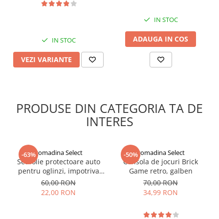
IN STOC
ADAUGA IN COS
IN STOC
VEZI VARIANTE
PRODUSE DIN CATEGORIA TA DE
INTERES
gomadina Select
gomadina Select
-63%
-50%
Set folie protectoare auto
Consola de jocuri Brick
pentru oglinzi, impotriva
Game retro, galben
apei si aburului, Film
60,00 RON
70,00 RON
Protect
22,00 RON
34,99 RON