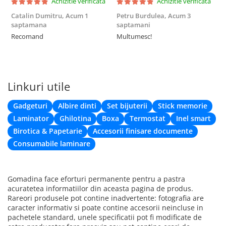
Achizitie verificata
Achizitie verificata
Catalin Dumitru,
Acum 1
Petru Burdulea,
Acum 3
saptamana
saptamani
F
Recomand
Multumesc!
Linkuri utile
Gadgeturi
Albire dinti
Set bijuterii
Stick memorie
Laminator
Ghilotina
Boxa
Termostat
Inel smart
Birotica & Papetarie
Accesorii finisare documente
Consumabile laminare
Gomadina face eforturi permanente pentru a pastra
acuratetea informatiilor din aceasta pagina de produs.
Rareori produsele pot contine inadvertente: fotografia are
caracter informativ si poate contine accesorii neincluse in
pachetele standard, unele specificatii pot fi modificate de