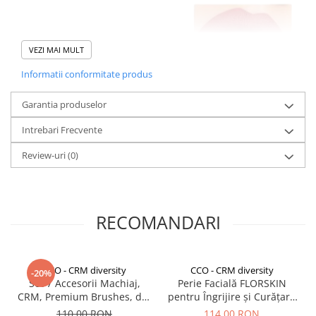
Monede pentru colectionari
Petshop
VEZI MAI MULT
Smart Home
Informatii conformitate produs
Supape de sens unic
Garantia produselor
Termometre de corp
Birotica & Papetarie
Intrebari Frecvente
Accesorii finisare documente
Review-uri
(0)
Agende
Capsatoare documente
Carti de colorat
RECOMANDARI
Consumabile laminare
Cutter - plottere
✔
Textură ușoară și confortabilă
CCO - CRM diversity
CCO - CRM diversity
-20%
Ghilotine & Trimmere
✔
Culori naturale, versatile
Set 7 Accesorii Machiaj,
Perie Facială FLORSKIN
✔
Rezistență îndelungată, fără retușuri frecvente
CRM, Premium Brushes, din
pentru Îngrijire și Curățare
Imprimante UV
✔
Aplicare precisă, cu finisaj mat impecabil
Fibre Sintetice, cu Husă
- Îndepărtare Impurități și
110,00 RON
114,00 RON