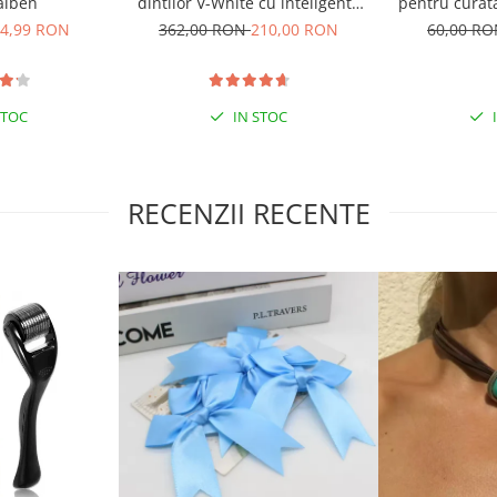
galben
dintilor V-White cu inteligenta
pentru curata
artificiala
e
4,99 RON
362,00 RON
210,00 RON
60,00 R
STOC
IN STOC
RECENZII RECENTE