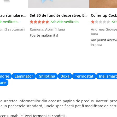
Derma-roller pentru stimularea cresterii parului, scalp si barba, Beard Roller
Set 50 de fundite decorative, EVNC, Blue Satin , potrivite pentru masini, scaune sau pahare, albastru
ie verificata
Achizitie verificata
Ach
um 3 saptamani
Ramona,
Acum 1 luna
Andreea George
luna
Foarte multumita!
Am primit altcev
in poza
morie
Laminator
Ghilotina
Boxa
Termostat
Inel smart
are
uratetea informatiilor din aceasta pagina de produs. Rareori produ
se in pachetele standard, unele specificatii pot fi modificate de cat
r consumabile. Vezi
termeni si conditii.