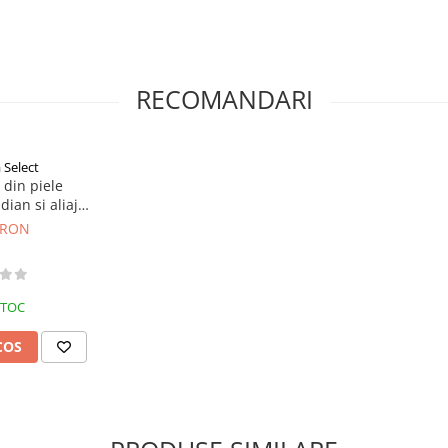
RECOMANDARI
Select
 din piele
dian si aliaj
tage Black
 RON
justabile
STOC
COS