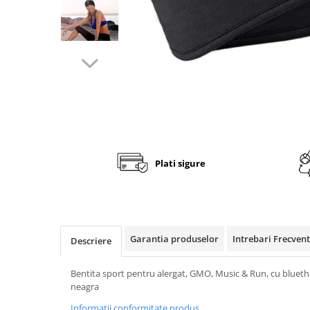
Fashion
Accesorii pentru cap si par
Accesorii vestimentare
Bratari
Ceasuri
Cercei
Coliere, lantisoare si chokere
Plati sigure
Ochelari
Portofele dama
Seturi de bijuterii
TV, Audio-Video & Foto
Garantia produselor
Intrebari Frecven
Descriere
PC, Periferice & Accesorii IT
Huse telefoane mobile
Bentita sport pentru alergat, GMO, Music & Run, cu blueth
neagra
Componente PC & Software
Informatii conformitate produs