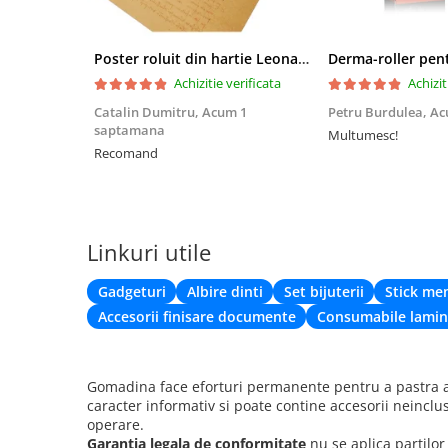
Poster roluit din hartie Leonardo Da Vinci, Vitruvian Man, vintage, 51x35 cm
Achizitie verificata
Achizit
Catalin Dumitru,
Acum 1
Petru Burdulea,
Ac
saptamana
Multumesc!
Recomand
Linkuri utile
Gadgeturi
Albire dinti
Set bijuterii
Stick me
Accesorii finisare documente
Consumabile lamin
Gomadina face eforturi permanente pentru a pastra ac
caracter informativ si poate contine accesorii neinclu
operare.
Garantia legala de conformitate
nu se aplica partilo