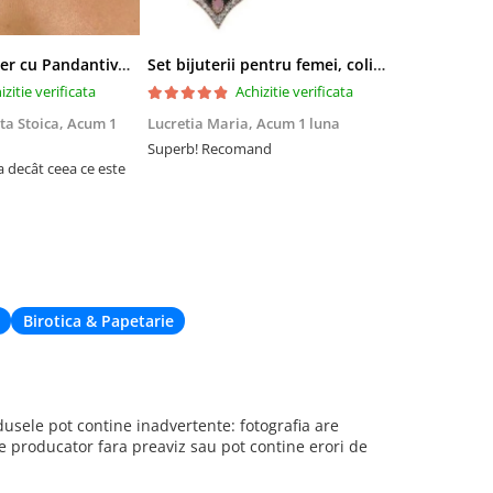
Colier tip Cocker cu Pandantiv Boho EVNC - Turquoise Pendant, Mărime Reglabilă
Set bijuterii pentru femei, colier cu pandantiv si cercei, CRM, 51 cm, multicolor
izitie verificata
Achizitie verificata
ta Stoica,
Acum 1
Lucretia Maria,
Acum 1 luna
Denis Andre
Superb! Recomand
Experiență fo
a decât ceea ce este
Am comandat 
site, însă nu 
acum din cau
de livrare. Cu
când nu eram 
deplaseze apr
Birotica & Papetarie
sele pot contine inadvertente: fotografia are
re producator fara preaviz sau pot contine erori de