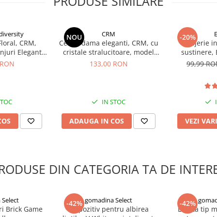
PRODUSE SIMILARE
iversity
CRM
NOU
-20%
Floral, CRM,
Cercei dama eleganti, CRM, cu
Lenjerie i
njuri Elegante
cristale stralucitoare, model
sustinere, 
ei, Auriu
infinit, argintiu
Invisible,
 RON
133,00 RON
99,99 R
STOC
IN STOC
COS
ADAUGA IN COS
VEZI VAR
RODUSE DIN CATEGORIA TA DE INTER
Select
gomadina Select
gomad
-42%
-42%
ri Brick Game
Dispozitiv pentru albirea
Laveta tip 