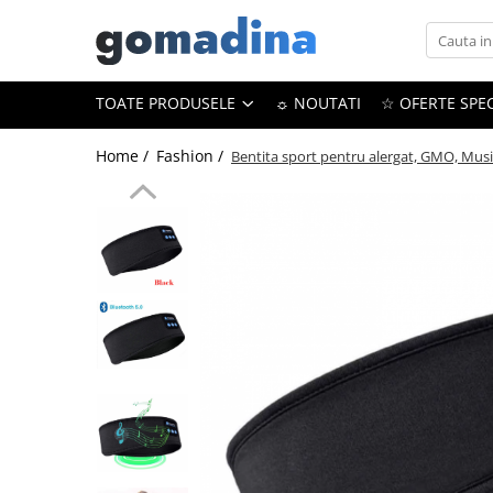
Toate Produsele
TOATE PRODUSELE
☼ NOUTATI
☆ OFERTE SPEC
Gadgeturi smart
Trackere GPS
Home /
Fashion /
Bentita sport pentru alergat, GMO, Musi
Inele smart
Portofele smart
Ingrijire personala
Aparate & Accesorii ingrijire
personala
Articole Sanatate & Wellness
Cosmetice & Produse ingrijire
personala
Parfumuri cu feromoni
Periute dinti
Produse albire si curatare dinti