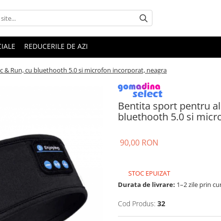
IALE
REDUCERILE DE AZI
c & Run, cu bluethooth 5.0 si microfon incorporat, neagra
Bentita sport pentru a
bluethooth 5.0 si micr
90,00 RON
STOC EPUIZAT
Durata de livrare:
1–2 zile prin cu
Cod Produs:
32