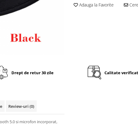
Adauga la Favorite
Cere 
Drept de retur 30 zile
Calitate verifica
te
Review-uri
(0)
ooth 5.0 si microfon incorporat,