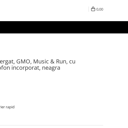
0,00
lergat, GMO, Music & Run, cu
ofon incorporat, neagra
rier rapid