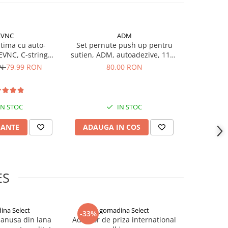
EVNC
ADM
-10%
ntima cu auto-
Set pernute push up pentru
Curea pen
EVNC, C-string
sutien, ADM, autoadezive, 11x8
decorative,
 fara laterale
cm, nude
ON
79,99 RON
80,00 RON
99,99
IN STOC
IN STOC
IANTE
ADAUGA IN COS
ADAUG
ES
ina Select
gomadina Select
go
-33%
-33%
manusa din lana
Adaptor de priza international
Masca n