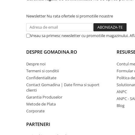
Newsletter
Nu rata ofertele si promotiile noastre
Vreau sa primesc newsletter cu promotiile magazinului. Af
DESPRE GOMADINA.RO
RESURSE
Despre noi
Contul m
Termeni si conditii
Formular 
Confidentialitate
Politica d
Contact Gomadina | Date firma si suport
Solutionare
clienti
ANPC
Garantia Produselor
ANPC - SA
Metode de Plata
Blog
Corporate
PARTENERI