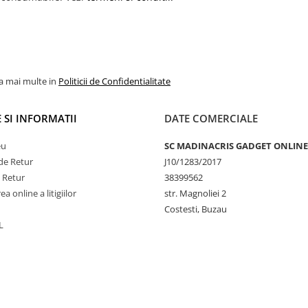
la mai multe in
Politicii de Confidentialitate
 SI INFORMATII
DATE COMERCIALE
eu
SC MADINACRIS GADGET ONLINE
de Retur
J10/1283/2017
e Retur
38399562
a online a litigiilor
str. Magnoliei 2
Costesti, Buzau
L