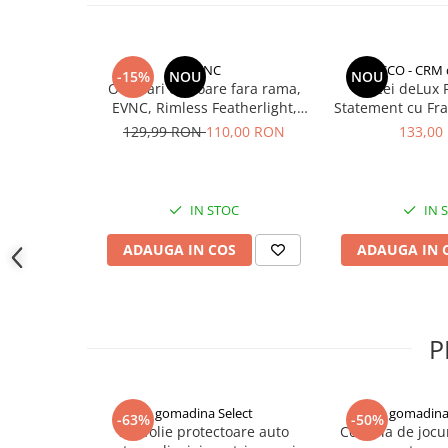
Monede pentru colectionari
Petshop
EVNC
CCO - CRM d
-15%
NOU
NOU
Ochelari de soare fara rama,
Cercei deLux 
Smart Home
EVNC, Rimless Featherlight,
Statement cu Fra
Supape de sens unic
unisex
pentru Fem
129,99 RON
110,00 RON
133,00
Termometre de corp
Birotica & Papetarie
Accesorii finisare documente
IN STOC
IN 
Agende
ADAUGA IN COS
ADAUGA IN 
Capsatoare documente
Carti de colorat
Consumabile laminare
P
Cutter - plottere
Ghilotine & Trimmere
gomadina Select
gomadina 
-63%
-50%
Imprimante UV
Set folie protectoare auto
Consola de jocu