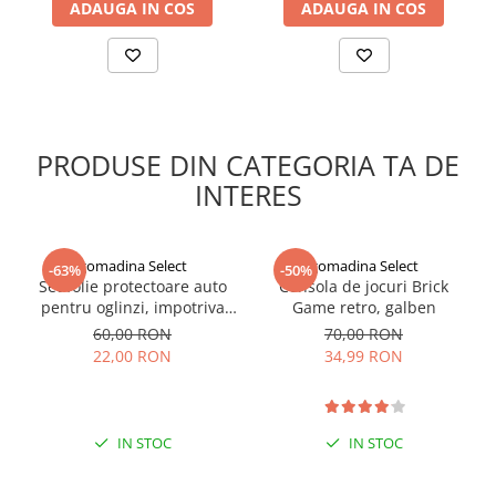
ADAUGA IN COS
ADAUGA IN COS
PRODUSE DIN CATEGORIA TA DE
INTERES
gomadina Select
gomadina Select
-63%
-50%
Set folie protectoare auto
Consola de jocuri Brick
pentru oglinzi, impotriva
Game retro, galben
apei si aburului, Film
60,00 RON
70,00 RON
Protect
22,00 RON
34,99 RON
IN STOC
IN STOC