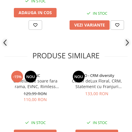
IN STOC
ADAUGA IN COS
IN STOC
VEZI VARIANTE
PRODUSE SIMILARE
EVNC
CCO - CRM diversity
-15%
NOU
NOU
Ochelari de soare fara
Cercei deLux Floral, CRM,
rama, EVNC, Rimless
Statement cu Franjuri
Featherlight, unisex
Elegante pentru Femei,
129,99 RON
133,00 RON
Auriu
110,00 RON
IN STOC
IN STOC