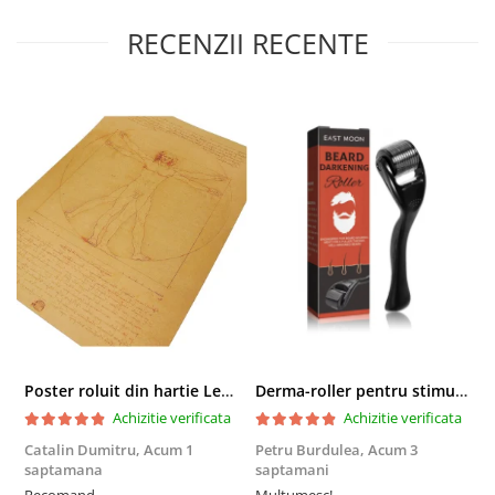
RECENZII RECENTE
Poster roluit din hartie Leonardo Da Vinci, Vitruvian Man, vintage, 51x35 cm
Derma-roller pentru stimularea cresterii parului, scalp si barba, Beard Roller
Achizitie verificata
Achizitie verificata
Catalin Dumitru,
Acum 1
Petru Burdulea,
Acum 3
saptamana
saptamani
F
Recomand
Multumesc!