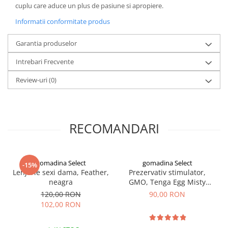
cuplu care aduce un plus de pasiune si apropiere.
Informatii conformitate produs
Garantia produselor
Intrebari Frecvente
Review-uri
(0)
RECOMANDARI
gomadina Select
gomadina Select
-15%
Lenjerie sexi dama, Feather,
Prezervativ stimulator,
neagra
GMO, Tenga Egg Misty
Wavy
120,00 RON
90,00 RON
102,00 RON