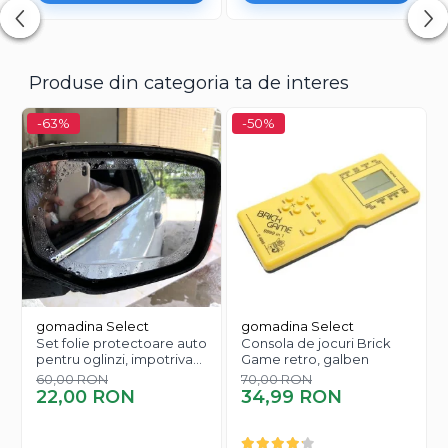
Produse din categoria ta de interes
-63%
-50%
gomadina Select
gomadina Select
Set folie protectoare auto
Consola de jocuri Brick
pentru oglinzi, impotriva
Game retro, galben
apei si aburului, Film
60,00 RON
70,00 RON
Protect
22,00 RON
34,99 RON