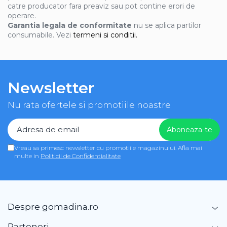
catre producator fara preaviz sau pot contine erori de
operare.
Garantia legala de conformitate
nu se aplica partilor
consumabile. Vezi
termeni si conditii.
Newsletter
Nu rata ofertele si promotiile noastre
Vreau sa primesc newsletter cu promotiile magazinului. Afla mai
multe in
Politicii de Confidentialitate
Despre gomadina.ro
Parteneri