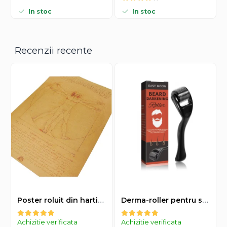
In stoc
In stoc
Recenzii recente
Poster roluit din hartie Leonardo Da Vinci, Vitruvian Man, vintage, 51x35 cm
Derma-roller pentru stimularea cresterii parului, scalp si barba, Beard Roller
Achizitie verificata
Achizitie verificata