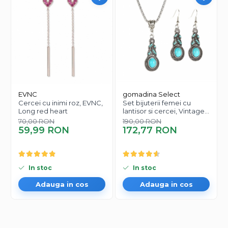
EVNC
gomadina Select
Cercei cu inimi roz, EVNC,
Set bijuterii femei cu
Long red heart
lantisor si cercei, Vintage
Design, cu piatra turcoaz
70,00 RON
190,00 RON
59,99 RON
172,77 RON
In stoc
In stoc
Adauga in cos
Adauga in cos