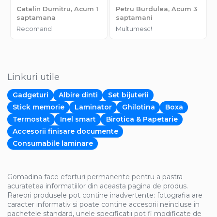
Catalin Dumitru,
Acum 1
Petru Burdulea,
Acum 3
saptamana
saptamani
Recomand
Multumesc!
Linkuri utile
Gadgeturi
Albire dinti
Set bijuterii
Stick memorie
Laminator
Ghilotina
Boxa
Termostat
Inel smart
Birotica & Papetarie
Accesorii finisare documente
Consumabile laminare
Gomadina face eforturi permanente pentru a pastra
acuratetea informatiilor din aceasta pagina de produs.
Rareori produsele pot contine inadvertente: fotografia are
caracter informativ si poate contine accesorii neincluse in
pachetele standard, unele specificatii pot fi modificate de