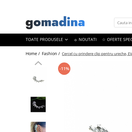
Toate Produsele
Gadgeturi smart
TOATE PRODUSELE
☼ NOUTATI
☆ OFERTE SPEC
Trackere GPS
Inele smart
Home /
Fashion /
Cercel cu prindere clip pentru ureche, E
Portofele smart
Ingrijire personala
-11%
Aparate & Accesorii ingrijire
personala
Articole Sanatate & Wellness
Cosmetice & Produse ingrijire
personala
Parfumuri cu feromoni
Periute dinti
Produse albire si curatare dinti