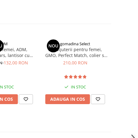
ADM
gomadina Select
U
NOU
u femei, ADM,
Set bijuterii pentru femei,
rs, lantisor cu
GMO, Perfect Match, colier si
ercei in forma de
cercei cu cristale, forme
ON
132,00 RON
210,00 RON
telute
geometrice drepte, argintiu
IN STOC
IN STOC
N COS
ADAUGA IN COS