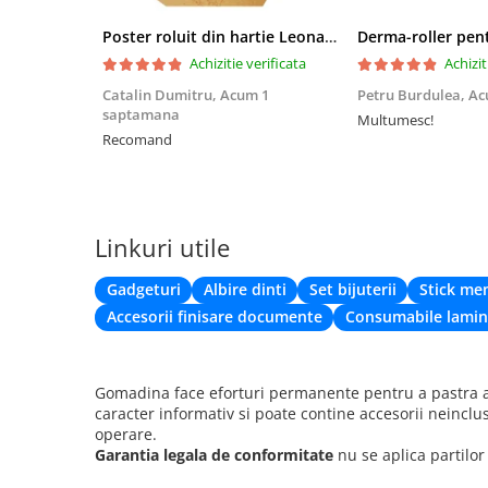
Poster roluit din hartie Leonardo Da Vinci, Vitruvian Man, vintage, 51x35 cm
Achizitie verificata
Achizit
Catalin Dumitru,
Acum 1
Petru Burdulea,
Ac
saptamana
Multumesc!
Recomand
Linkuri utile
Gadgeturi
Albire dinti
Set bijuterii
Stick me
Accesorii finisare documente
Consumabile lamin
Gomadina face eforturi permanente pentru a pastra ac
caracter informativ si poate contine accesorii neinclu
operare.
Garantia legala de conformitate
nu se aplica partilo