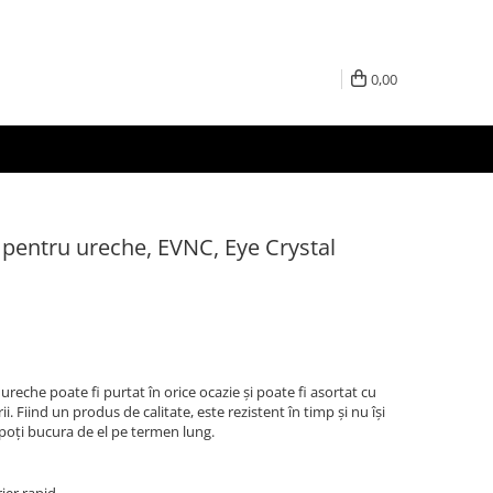
0,00
p pentru ureche, EVNC, Eye Crystal
ureche poate fi purtat în orice ocazie și poate fi asortat cu
ii. Fiind un produs de calitate, este rezistent în timp și nu își
e poți bucura de el pe termen lung.
rier rapid