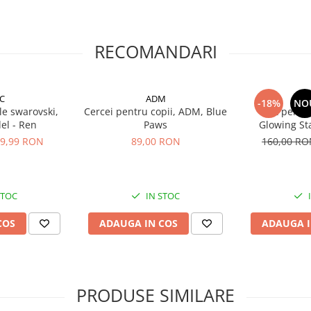
RECOMANDARI
C
ADM
-18%
NO
le swarovski,
Cercei pentru copii, ADM, Blue
Set pentr
el - Ren
Paws
Glowing Sta
pandantiv si c
9,99 RON
89,00 RON
160,00 R
s
 deosebit, cu un design
STOC
IN STOC
 bijuterie statement. Acesta este
 cal, care conferă o notă de
COS
ADAUGA IN COS
ADAUGA I
imentar, de la casual la elegant.
 zilei, fără a fi nevoie să-ți faci
PRODUSE SIMILARE
EVNC Eye Crystal Earrring, și