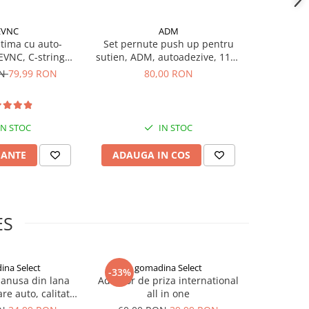
EVNC
ADM
-10%
ntima cu auto-
Set pernute push up pentru
Curea pen
EVNC, C-string
sutien, ADM, autoadezive, 11x8
decorative,
 fara laterale
cm, nude
ON
79,99 RON
80,00 RON
99,99
IN STOC
IN STOC
IANTE
ADAUGA IN COS
ADAUG
ES
ina Select
gomadina Select
go
-33%
-33%
manusa din lana
Adaptor de priza international
Masca n
re auto, calitate
all in one
impotriva c
xtra
negre, G