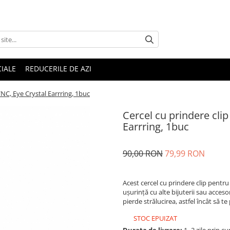
IALE
REDUCERILE DE AZI
VNC, Eye Crystal Earrring, 1buc
Cercel cu prindere cli
Earrring, 1buc
90,00 RON
79,99 RON
Acest cercel cu prindere clip pentru 
ușurință cu alte bijuterii sau accesor
pierde strălucirea, astfel încât să t
STOC EPUIZAT
Durata de livrare:
1–2 zile prin cu