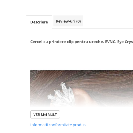
Baterii externe
Boxe portabile, cu bluetooth
Cabluri de incarcare
Review-uri
(0)
Descriere
Casti & Audio portabile
Huse laptop
Cercel cu prindere clip pentru ureche, EVNC, Eye Crys
Stick-uri memorie USB
Accesorii auto interioare &
exterioare
Accesorii diverse
Confort auto
Curatare auto
Suporturi auto pentru telefon
Casa, Gradina & Bricolaj
Articole pentru Bucatarie & Servire
VEZI MAI MULT
Decoratiuni
Informatii conformitate produs
Jocuri de societate