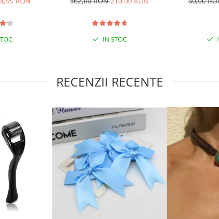
4,99 RON
362,00 RON
210,00 RON
60,00 R
STOC
IN STOC
RECENZII RECENTE