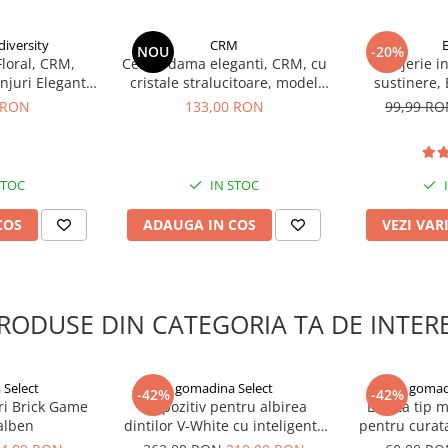
a de bijuterii cu un produs de
iversity
CRM
NOU
-20%
ât să nu își piardă strălucirea în
Floral, CRM,
Cercei dama eleganti, CRM, cu
Lenjerie i
sa. Prinderea clip pentru ureche
njuri Elegante
cristale stralucitoare, model
sustinere, 
ntru a-ți oferi un confort maxim
ei, Auriu
infinit, argintiu
Invisible,
 RON
133,00 RON
99,99 R
STOC
IN STOC
COS
ADAUGA IN COS
VEZI VAR
RODUSE DIN CATEGORIA TA DE INTER
Select
gomadina Select
gomad
-42%
-42%
ri Brick Game
Dispozitiv pentru albirea
Laveta tip 
galben
dintilor V-White cu inteligenta
pentru curata
artificiala
e