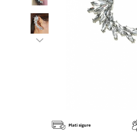
Fashion
Accesorii pentru cap si par
Accesorii vestimentare
Bratari
Ceasuri
Cercei
Coliere, lantisoare si chokere
Ochelari
Portofele dama
Seturi de bijuterii
TV, Audio-Video & Foto
PC, Periferice & Accesorii IT
Huse telefoane mobile
Plati sigure
Componente PC & Software