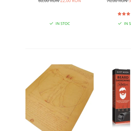
60,00 RON
22,00 RON
70,00 RON
3
IN STOC
IN 