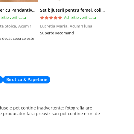
Colier tip Cocker cu Pandantiv Boho EVNC - Turquoise Pendant, Mărime Reglabilă
Set bijuterii pentru femei, colier cu pandantiv si cercei, CRM, 51 cm, multicolor
izitie verificata
Achizitie verificata
ta Stoica,
Acum 1
Lucretia Maria,
Acum 1 luna
Denis Andre
Superb! Recomand
Experiență fo
a decât ceea ce este
Am comandat 
site, însă nu 
acum din cau
de livrare. Cu
când nu eram 
deplaseze apr
Birotica & Papetarie
sele pot contine inadvertente: fotografia are
re producator fara preaviz sau pot contine erori de