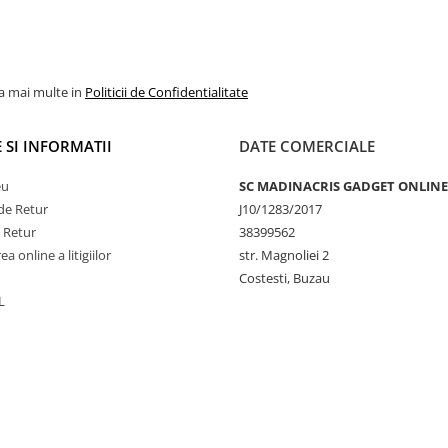
la mai multe in
Politicii de Confidentialitate
 SI INFORMATII
DATE COMERCIALE
eu
SC MADINACRIS GADGET ONLINE
de Retur
J10/1283/2017
e Retur
38399562
a online a litigiilor
str. Magnoliei 2
Costesti, Buzau
L