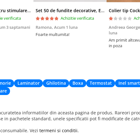
Derma-roller pentru stimularea cresterii parului, scalp si barba, Beard Roller
Set 50 de fundite decorative, EVNC, Blue Satin , potrivite pentru masini, scaune sau pahare, albastru
ie verificata
Achizitie verificata
Ach
um 3 saptamani
Ramona,
Acum 1 luna
Andreea George
luna
Foarte multumita!
Am primit altcev
in poza
morie
Laminator
Ghilotina
Boxa
Termostat
Inel smart
are
uratetea informatiilor din aceasta pagina de produs. Rareori produ
se in pachetele standard, unele specificatii pot fi modificate de cat
r consumabile. Vezi
termeni si conditii.