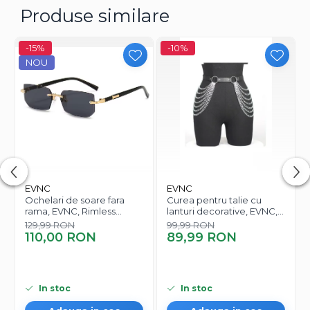
Produse similare
Completează-ți ținuta cu o curea elegantă! Modelul
împletit cu lanț auriu adaugă un plus de rafinament și
-15%
-10%
stil.
NOU
EVNC
EVNC
Ochelari de soare fara
Curea pentru talie cu
rama, EVNC, Rimless
lanturi decorative, EVNC,
Featherlight, unisex
Waist Corset, negru
129,99 RON
99,99 RON
110,00 RON
89,99 RON
In stoc
In stoc