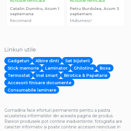
Achizitie verificata
Achizitie verificata
Catalin Dumitru,
Acum 1
Petru Burdulea,
Acum 3
saptamana
saptamani
Recomand
Multumesc!
Linkuri utile
Gadgeturi
Albire dinti
Set bijuterii
Stick memorie
Laminator
Ghilotina
Boxa
Termostat
Inel smart
Birotica & Papetarie
Accesorii finisare documente
Consumabile laminare
Gomadina face eforturi permanente pentru a pastra
acuratetea informatiilor din aceasta pagina de produs.
Rareori produsele pot contine inadvertente: fotografia are
caracter informativ si poate contine accesorii neincluse in