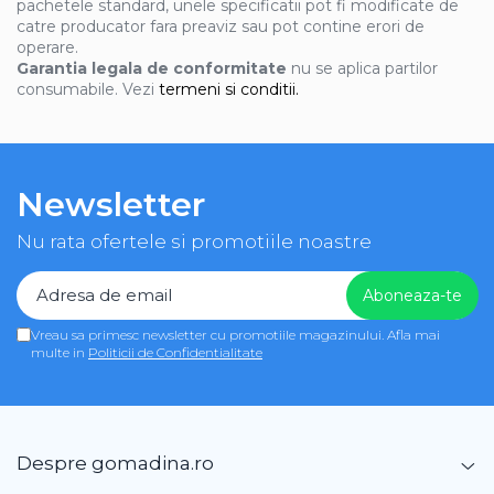
pachetele standard, unele specificatii pot fi modificate de
catre producator fara preaviz sau pot contine erori de
operare.
Garantia legala de conformitate
nu se aplica partilor
consumabile. Vezi
termeni si conditii.
Newsletter
Nu rata ofertele si promotiile noastre
Vreau sa primesc newsletter cu promotiile magazinului. Afla mai
multe in
Politicii de Confidentialitate
Despre gomadina.ro