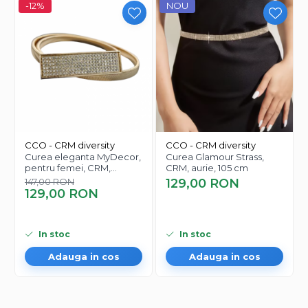
Un accesoriu bine ales trimite un outfit monoton direct
-12%
NOU
in tendintele de top-fashion!
CCO - CRM diversity
CCO - CRM diversity
Curea eleganta MyDecor,
Curea Glamour Strass,
pentru femei, CRM,
CRM, aurie, 105 cm
elastica, aurie
147,00 RON
129,00 RON
129,00 RON
In stoc
In stoc
Adauga in cos
Adauga in cos