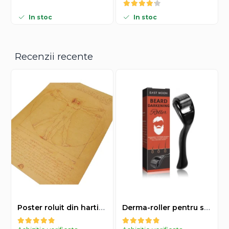
In stoc
In stoc
Recenzii recente
Poster roluit din hartie Leonardo Da Vinci, Vitruvian Man, vintage, 51x35 cm
Derma-roller pentru stimularea cresterii parului, scalp si barba, Beard Roller