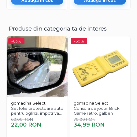
Adauga in cos
Adauga in cos
Produse din categoria ta de interes
-63%
-50%
gomadina Select
gomadina Select
Set folie protectoare auto
Consola de jocuri Brick
pentru oglinzi, impotriva
Game retro, galben
apei si aburului, Film
60,00 RON
70,00 RON
Protect
22,00 RON
34,99 RON