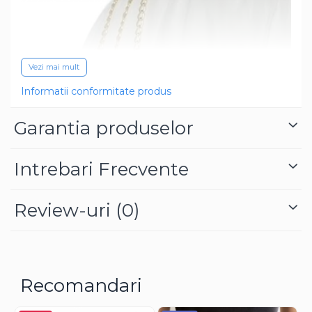
Vezi mai mult
Informatii conformitate produs
Garantia produselor
Intrebari Frecvente
Review-uri
(0)
Cureaua este accesoriul esential al garderobei tale,
avand atat rol practic cat si rol estetic. Asa ca o curea in
tendinte nu este o piesa vestimentara principala, dar
poate face sigur diferenta dintre stilat si banal. Cureaua
MyPearl este completarea perfecta de care ai nevoie
pentru piesele cool din garderoba ta. Totodata aceasta
Recomandari
are efectul de definire a taliei, astfel incat sa obtii silueta
perfecta.