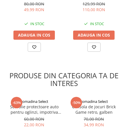
plin de culoare, perfect pentru a adăuga o notă estivală oricărei
Sunkissed Tan, maro
Featherlight, unisex
Indosariere documente
80,00 RON
129,99 RON
ținute.
49,99 RON
110,00 RON
Instrumente de scris
Laminatoare documente
IN STOC
IN STOC
Produse digitale (download)
ADAUGA IN COS
ADAUGA IN COS
PRODUSE DIN CATEGORIA TA DE
INTERES
gomadina Select
gomadina Select
-63%
-50%
Set folie protectoare auto
Consola de jocuri Brick
pentru oglinzi, impotriva
Game retro, galben
apei si aburului, Film
60,00 RON
70,00 RON
Protect
22,00 RON
34,99 RON