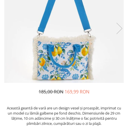
Fashion
Accesorii pentru cap si par
Accesorii vestimentare
Bratari
Ceasuri
Cercei
Coliere, lantisoare si chokere
Ochelari
Portofele dama
Seturi de bijuterii
185,00 RON
169,99 RON
TV, Audio-Video & Foto
PC, Periferice & Accesorii IT
Această geantă de vară are un design vesel și proaspăt, imprimat cu
Huse telefoane mobile
un model cu lămâi galbene pe fond deschis. Dimensiunile de 29 cm
lățime, 10 cm adâncime și 30 cm înălțime o fac potrivită pentru
Componente PC & Software
plimbări zilnice, cumpărături sau o zi la plajă.