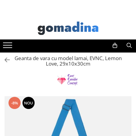
Toate Produsele
Gadgeturi smart
Trackere GPS
Inele smart
Geanta de vara cu model lamai, EVNC, Lemon
Portofele smart
Love, 29x10x30cm
Ingrijire personala
Aparate & Accesorii ingrijire
personala
Articole Sanatate & Wellness
Cosmetice & Produse ingrijire
-8%
NOU
personala
Parfumuri cu feromoni
Periute dinti
Produse albire si curatare dinti