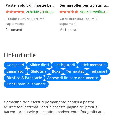
Poster roluit din hartie Leonardo Da Vinci, Vitruvian Man, vintage, 51x35 cm
Derma-roller pentru stimularea cresterii parului, scalp si barba, Beard Roller
Achizitie verificata
Achizitie verificata
Catalin Dumitru,
Acum 1
Petru Burdulea,
Acum 3
saptamana
saptamani
F
Recomand
Multumesc!
Linkuri utile
Gadgeturi
Albire dinti
Set bijuterii
Stick memorie
Laminator
Ghilotina
Boxa
Termostat
Inel smart
Birotica & Papetarie
Accesorii finisare documente
Consumabile laminare
Gomadina face eforturi permanente pentru a pastra
acuratetea informatiilor din aceasta pagina de produs.
Rareori produsele pot contine inadvertente: fotografia are