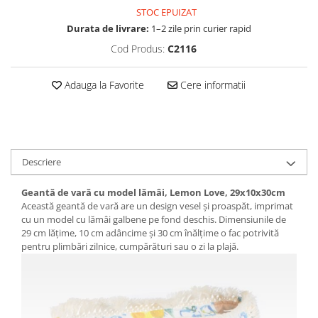
Baterii externe
STOC EPUIZAT
Boxe portabile, cu bluetooth
Durata de livrare:
1–2 zile prin curier rapid
Cabluri de incarcare
Cod Produs:
C2116
Casti & Audio portabile
Adauga la Favorite
Cere informatii
Huse laptop
Stick-uri memorie USB
Accesorii auto interioare &
exterioare
Descriere
Accesorii diverse
Confort auto
Geantă de vară cu model lămâi, Lemon Love, 29x10x30cm
Această geantă de vară are un design vesel și proaspăt, imprimat
Curatare auto
cu un model cu lămâi galbene pe fond deschis. Dimensiunile de
Suporturi auto pentru telefon
29 cm lățime, 10 cm adâncime și 30 cm înălțime o fac potrivită
pentru plimbări zilnice, cumpărături sau o zi la plajă.
Casa, Gradina & Bricolaj
Articole pentru Bucatarie & Servire
Decoratiuni
Jocuri de societate