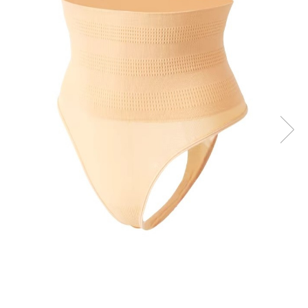
Fashion
Accesorii pentru cap si par
Accesorii vestimentare
Bratari
Ceasuri
Cercei
Coliere, lantisoare si chokere
Ochelari
Portofele dama
Seturi de bijuterii
TV, Audio-Video & Foto
PC, Periferice & Accesorii IT
Huse telefoane mobile
Componente PC & Software