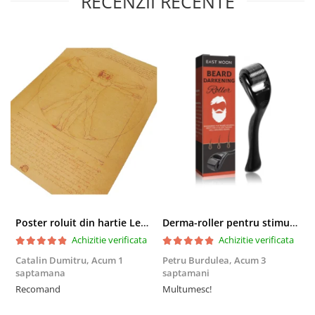
RECENZII RECENTE
Poster roluit din hartie Leonardo Da Vinci, Vitruvian Man, vintage, 51x35 cm
Derma-roller pentru stimularea cresterii parului, scalp si barba, Beard Roller
Achizitie verificata
Achizitie verificata
Catalin Dumitru,
Acum 1
Petru Burdulea,
Acum 3
saptamana
saptamani
F
Recomand
Multumesc!