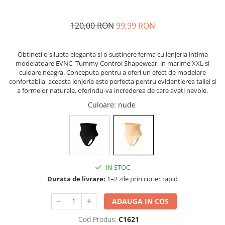
Baterii externe
Boxe portabile, cu bluetooth
120,00 RON
99,99 RON
Cabluri de incarcare
Casti & Audio portabile
Obtineti o silueta eleganta si o sustinere ferma cu lenjeria intima
Huse laptop
modelatoare EVNC, Tummy Control Shapewear, in marime XXL si
culoare neagra. Conceputa pentru a oferi un efect de modelare
Stick-uri memorie USB
confortabila, aceasta lenjerie este perfecta pentru evidentierea taliei si
a formelor naturale, oferindu-va increderea de care aveti nevoie.
Accesorii auto interioare &
exterioare
Culoare
: nude
Accesorii diverse
Confort auto
Curatare auto
Suporturi auto pentru telefon
IN STOC
Durata de livrare:
1–2 zile prin curier rapid
Casa, Gradina & Bricolaj
Articole pentru Bucatarie & Servire
ADAUGA IN COS
Decoratiuni
Cod Produs:
C1621
Jocuri de societate