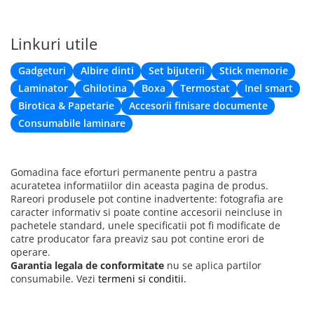
Lenjeria intima modelatoare EVNC, Tummy Control Shapewear,
Linkuri utile
este aliatul perfect pentru a va simti confortabila si eleganta in
orice outfit.
Gadgeturi
Albire dinti
Set bijuterii
Stick memorie
Laminator
Ghilotina
Boxa
Termostat
Inel smart
Birotica & Papetarie
Accesorii finisare documente
Consumabile laminare
Gomadina face eforturi permanente pentru a pastra
acuratetea informatiilor din aceasta pagina de produs.
Rareori produsele pot contine inadvertente: fotografia are
caracter informativ si poate contine accesorii neincluse in
pachetele standard, unele specificatii pot fi modificate de
catre producator fara preaviz sau pot contine erori de
operare.
Garantia legala de conformitate
nu se aplica partilor
consumabile. Vezi
termeni si conditii.