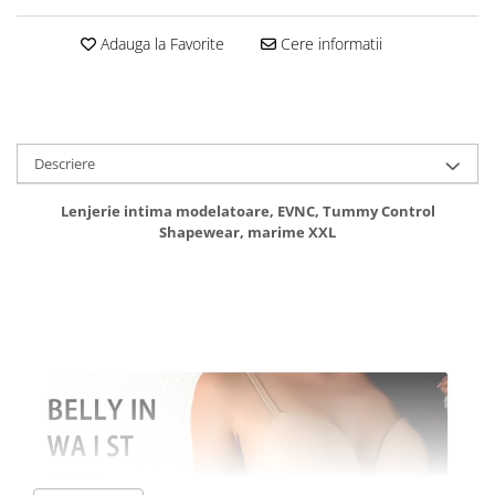
Monede pentru colectionari
Adauga la Favorite
Cere informatii
Petshop
Smart Home
Supape de sens unic
Descriere
Termometre de corp
Birotica & Papetarie
Lenjerie intima modelatoare, EVNC, Tummy Control
Accesorii finisare documente
Shapewear, marime XXL
Agende
Capsatoare documente
Carti de colorat
Consumabile laminare
Cutter - plottere
Ghilotine & Trimmere
Imprimante UV