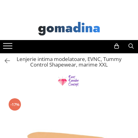
Toate Produsele
Gadgeturi smart
Trackere GPS
Inele smart
Lenjerie intima modelatoare, EVNC, Tummy
Portofele smart
Control Shapewear, marime XXL
Ingrijire personala
Aparate & Accesorii ingrijire
personala
Articole Sanatate & Wellness
Cosmetice & Produse ingrijire
-17%
personala
Parfumuri cu feromoni
Periute dinti
Produse albire si curatare dinti