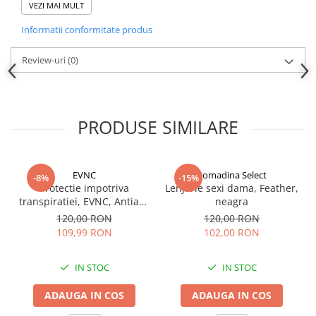
VEZI MAI MULT
Indosariere documente
Instrumente de scris
Informatii conformitate produs
Laminatoare documente
Review-uri
(0)
Produse digitale (download)
PRODUSE SIMILARE
EVNC
gomadina Select
-8%
-15%
Protectie impotriva
Lenjerie sexi dama, Feather,
transpiratiei, EVNC, Antiaxa
neagra
Shield, absoarbe eficient
120,00 RON
120,00 RON
transpiratia
109,99 RON
102,00 RON
IN STOC
IN STOC
Obtineti o silueta eleganta si o sustinere ferma cu lenjeria intima
ADAUGA IN COS
ADAUGA IN COS
modelatoare EVNC, Tummy Control Shapewear, in marime XXL si