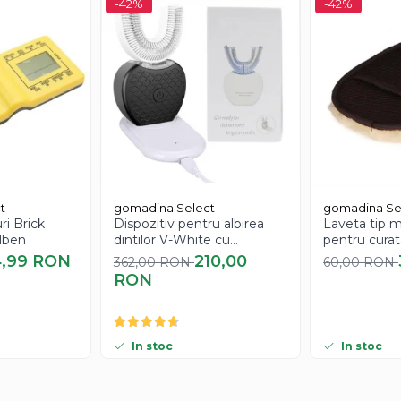
-42%
-42%
t
gomadina Select
gomadina Se
ri Brick
Dispozitiv pentru albirea
Laveta tip m
lben
dintilor V-White cu
pentru curat
inteligenta artificiala
calitate extr
4,99 RON
210,00
362,00 RON
60,00 RON
RON
In stoc
In stoc