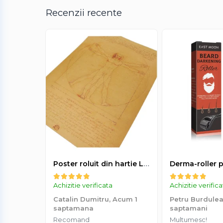
Recenzii recente
Poster roluit din hartie Leonardo Da Vinci, Vitruvian Man, vintage, 51x35 cm
Achizitie verificata
Achizitie verific
Catalin Dumitru,
Acum 1
Petru Burdule
saptamana
saptamani
Recomand
Multumesc!