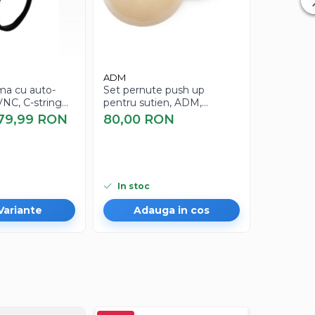
ADM
EVNC
ima cu auto-
Set pernute push up
Curea pent
VNC, C-string
pentru sutien, ADM,
decorativ
a laterale
autoadezive, 11x8 cm, nude
Corset, n
79,99 RON
80,00 RON
99,99 R
In stoc
In stoc
Variante
Adauga in cos
Ad