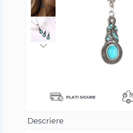
Produse albire si curatare dinti
Fashion
Accesorii pentru cap si par
Accesorii vestimentare
Bratari
Ceasuri
Cercei
Coliere, lantisoare si chokere
Ochelari
Portofele dama
Seturi de bijuterii
PLATI SIGURE
TV, Audio-Video & Foto
PC, Periferice & Accesorii IT
Huse telefoane mobile
Descriere
Componente PC & Software