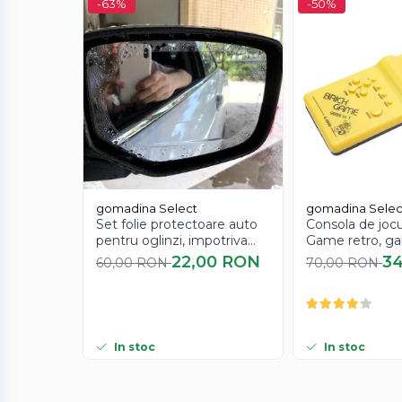
-63%
-50%
gomadina Select
gomadina Selec
Set folie protectoare auto
Consola de jocu
pentru oglinzi, impotriva
Game retro, ga
apei si aburului, Film
22,00 RON
3
60,00 RON
70,00 RON
Protect
In stoc
In stoc