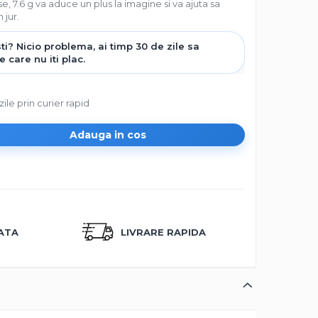
se, 7.6 g va aduce un plus la imagine si va ajuta sa
 jur.
zile prin curier rapid
Adauga in cos
CATA
LIVRARE RAPIDA