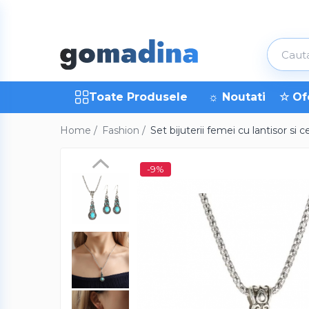
Toate Produsele
Gadgeturi smart
Trackere GPS
Toate Produsele
☼ Noutati
☆ Of
Inele smart
Home /
Fashion /
Set bijuterii femei cu lantisor si 
Portofele smart
Ingrijire personala
-9%
Aparate & Accesorii ingrijire
personala
Articole Sanatate & Wellness
Cosmetice & Produse ingrijire
personala
Parfumuri cu feromoni
Periute dinti