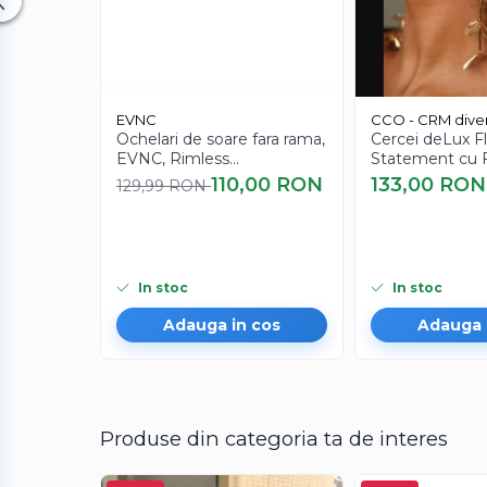
Recomandari de intretinere:
Evitati contactul direct cu apa, parfumuri sau 
Pastrati intr-un loc uscat, de preferat intr-un sac
Curatati delicat cu o carpa moale pentru a pastr
EVNC
CCO - CRM diver
Ochelari de soare fara rama,
Cercei deLux Fl
EVNC, Rimless
Statement cu F
Featherlight, unisex
Elegante pentr
110,00 RON
133,00 RON
129,99 RON
Auriu
In stoc
In stoc
Adauga in cos
Adauga 
Produse din categoria ta de interes