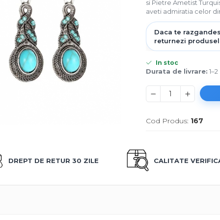
si Pietre Ametist Turqui
aveti admiratia celor din
In stoc
Durata de livrare:
1–2 
Cod Produs:
167
DREPT DE RETUR 30 ZILE
CALITATE VERIFI