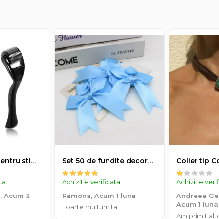
Derma-roller pentru stimularea cresterii parului, scalp si barba, Beard Roller
Set 50 de fundite decorative, EVNC, Blue Satin , potrivite pentru masini, scaune sau pahare, albastru
ata
Achizitie verificata
Achizitie veri
a,
Acum 3
Ramona,
Acum 1 luna
Andreea Geo
Acum 1 luna
Foarte multumita!
Am primit al