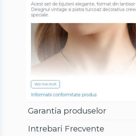
Baterii externe
Acest set de bijuterii elegante, format din lantisor
Designul vintage si piatra turcoaz decorativa creeaz
Boxe portabile, cu bluetooth
speciale.
Cabluri de incarcare
Casti & Audio portabile
Huse laptop
Stick-uri memorie USB
Accesorii auto interioare &
exterioare
Accesorii diverse
Confort auto
Vezi mai mult
Curatare auto
Informatii conformitate produs
Suporturi auto pentru telefon
Casa, Gradina & Bricolaj
Garantia produselor
Articole pentru Bucatarie &
Servire
Intrebari Frecvente
Decoratiuni