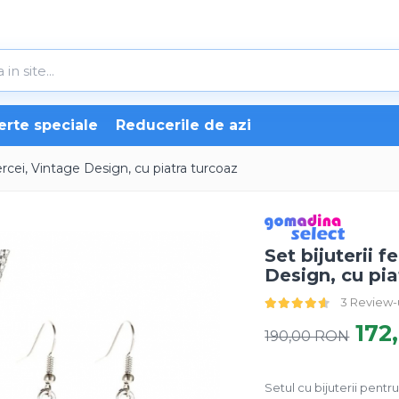
erte speciale
Reducerile de azi
cercei, Vintage Design, cu piatra turcoaz
Set bijuterii f
Design, cu pia
3 Review-
172
190,00 RON
Setul cu bijuterii pentr