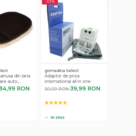
-33%
-33%
lect
gomadina Select
gomadina
anusa din lana
Adaptor de priza
Masca ne
are auto,
international all in one
impotriva 
a
punctelo
34,99 RON
39,99 RON
60,00 RON
90,00 R
Bioaqua, 
In stoc
In stoc