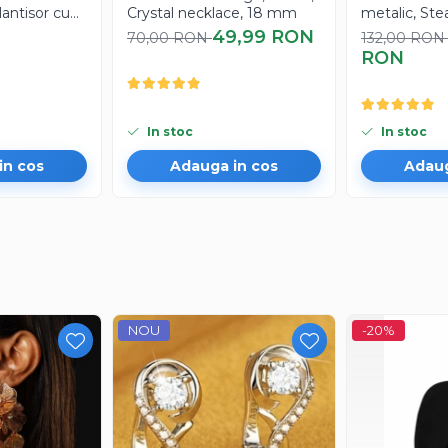
lantisor cu
Crystal necklace, 18 mm
metalic, Stea
cu pandanti
N
49,99 RON
70,00 RON
132,00 RO
RON
In stoc
In stoc
in cos
Adauga in cos
Adaug
NOU
-20%
tiluri vestimentare