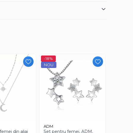
-18%
NOU
NOU
ADM
gomadina
femei din aliaj
Set pentru femei, ADM,
Set bijute