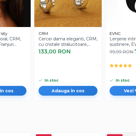
detergenti
ulet textil sau cutie de bijuterii
a stralucirea
sity
CRM
EVNC
oral, CRM,
Cercei dama eleganti, CRM,
Lenjerie int
ranjuri
cu cristale stralucitoare,
sustinere, E
u Femei,
model infinit, argintiu
Invisible, far
133,00 RON
99,99 RON
In stoc
In stoc
in cos
Adauga in cos
Vezi 