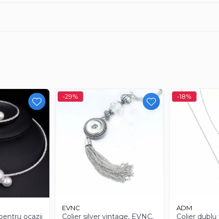
ortati
-29%
-18%
EVNC
ADM
 pentru ocazii
Colier silver vintage, EVNC,
Colier dublu 