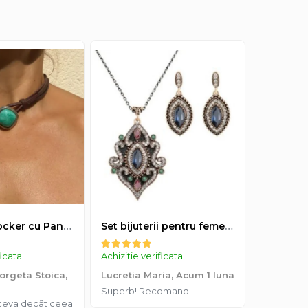
Colier tip Cocker cu Pandantiv Boho EVNC - Turquoise Pendant, Mărime Reglabilă
Set bijuterii pentru femei, colier cu pandantiv si cercei, CRM, 51 cm, multicolor
ficata
Achizitie verificata
Denis An
rgeta Stoica,
Lucretia Maria,
Acum 1 luna
Experiență
Superb! Recomand
livrarea 
tceva decât ceea
produs de 