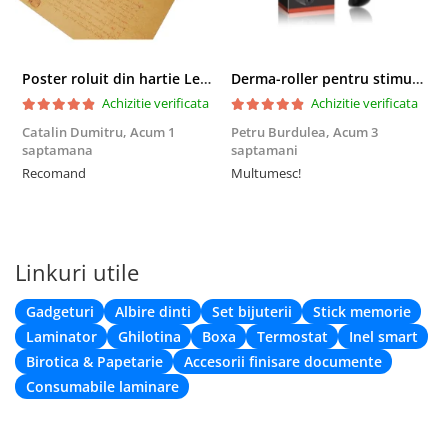
Poster roluit din hartie Leonardo Da Vinci, Vitruvian Man, vintage, 51x35 cm
Derma-roller pentru stimularea cresterii parului, scalp si barba, Beard Roller
Achizitie verificata
Achizitie verificata
Catalin Dumitru,
Acum 1
Petru Burdulea,
Acum 3
saptamana
saptamani
F
Recomand
Multumesc!
Linkuri utile
Gadgeturi
Albire dinti
Set bijuterii
Stick memorie
Laminator
Ghilotina
Boxa
Termostat
Inel smart
Birotica & Papetarie
Accesorii finisare documente
Consumabile laminare