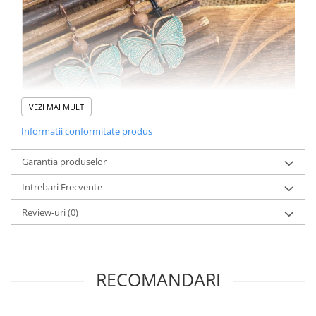
VEZI MAI MULT
Informatii conformitate produs
Garantia produselor
Intrebari Frecvente
Review-uri
(0)
Acest set de bijuterii inspirat din stilul boem vintage include un
colier și o pereche de cercei, ambele având ca element central un
motiv cu fluture. Colierul are un pandantiv în formă de fluture, iar
RECOMANDARI
cerceii sunt asortați, ceea ce creează un look unitar și feminin.
Bijuteriile sunt confecționate dintr-un aliaj metalic rezistent,
placat cu un finisaj auriu sau argintiu, iar detaliile florale și aripile