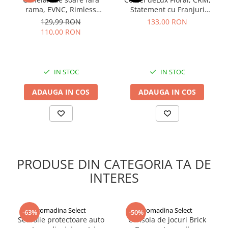
rama, EVNC, Rimless
Statement cu Franjuri
Featherlight, unisex
Elegante pentru Femei,
129,99 RON
133,00 RON
Auriu
110,00 RON
IN STOC
IN STOC
ADAUGA IN COS
ADAUGA IN COS
PRODUSE DIN CATEGORIA TA DE
INTERES
gomadina Select
gomadina Select
-63%
-50%
Set folie protectoare auto
Consola de jocuri Brick