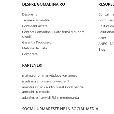
DESPRE GOMADINA.RO
RESURSE
Despre noi
Contul m
Termeni si conditii
Formular 
Confidentialitate
Politica d
Contact Gomadina | Date firma si suport
Solutionare
clienti
ANPC
Garantia Produselor
ANPC - SA
Metode de Plata
Blog
Corporate
PARTENERI
maimulti.ro - marketplace romanesc
madinacris.ro - servicii web si IT
amintiri360.ro - Audio Guest Book pentru
amintiri cu emotie
adanfm.ro - servicii FM si mentenanta
SOCIAL
URMARESTE-NE IN SOCIAL MEDIA