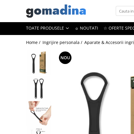
Toate Produsele
TOATE PRODUSELE
☼ NOUTATI
☆ OFERTE SPEC
Gadgeturi smart
Trackere GPS
Home /
Ingrijire personala /
Aparate & Accesorii ingri
Inele smart
NOU
Portofele smart
Ingrijire personala
Aparate & Accesorii ingrijire
personala
Articole Sanatate & Wellness
Cosmetice & Produse ingrijire
personala
Parfumuri cu feromoni
Periute dinti
Produse albire si curatare dinti