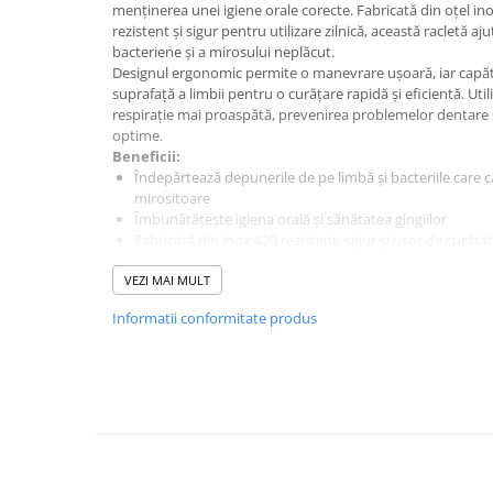
Baterii externe
menținerea unei igiene orale corecte. Fabricată din oțel inox
rezistent și sigur pentru utilizare zilnică, această racletă a
Boxe portabile, cu bluetooth
bacteriene și a mirosului neplăcut.
Cabluri de incarcare
Designul ergonomic permite o manevrare ușoară, iar capăt
suprafață a limbii pentru o curățare rapidă și eficientă. Utili
Casti & Audio portabile
respirație mai proaspătă, prevenirea problemelor dentare 
optime.
Huse laptop
Beneficii:
Stick-uri memorie USB
Îndepărtează depunerile de pe limbă și bacteriile care c
mirositoare
Accesorii auto interioare &
Îmbunătățește igiena orală și sănătatea gingiilor
exterioare
Fabricată din inox 420 rezistent, sigur și ușor de curățat
Accesorii diverse
Design ergonomic, ușor de folosit și de igienizat
VEZI MAI MULT
Durabilă, reutilizabilă și ecologică
Confort auto
Dimensiuni și greutate:
Informatii conformitate produs
Lungime: 14.8 cm
Curatare auto
Lățime: 3.5 cm
Suporturi auto pentru telefon
Grosime: 0.5 cm
Greutate: 14g
Casa, Gradina & Bricolaj
Articole pentru Bucatarie & Servire
Decoratiuni
Jocuri de societate