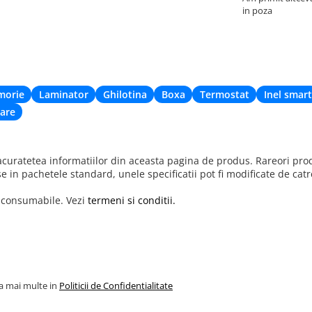
in poza
morie
Laminator
Ghilotina
Boxa
Termostat
Inel smart
are
uratetea informatiilor din aceasta pagina de produs. Rareori produ
se in pachetele standard, unele specificatii pot fi modificate de cat
r consumabile. Vezi
termeni si conditii.
la mai multe in
Politicii de Confidentialitate