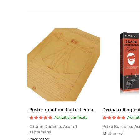
Poster roluit din hartie Leonardo Da Vinci, Vitruvian Man, vintage, 51x35 cm
Achizitie verificata
Achizit
Catalin Dumitru,
Acum 1
Petru Burdulea,
Ac
saptamana
Multumesc!
Recomand