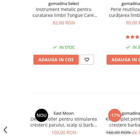
gomadina Select
gomadina 
Monede pentru colectionari
Instrument metalic pentru
Perie reutiliz
curatarea limbii Tongue Care,
curățarea limbi
Petshop
inox, igiena orala completa
82,00 RON
90,00
Smart Home
Supape de sens unic
IN STOC
IN 
Termometre de corp
Birotica & Papetarie
ADAUGA IN COS
ADAUGA IN 
Accesorii finisare documente
Agende
Capsatoare documente
Carti de colorat
Consumabile laminare
East Moon
gomadina 
Cutter - plottere
NOU
-17%
Derma-roller pentru stimularea
Kit complet pen
Ghilotine & Trimmere
cresterii parului, scalp si barba,
crestere barba
Beard Roller
GMO, Rubeu
100,00 RON
160,00 RON
de 
Imprimante UV