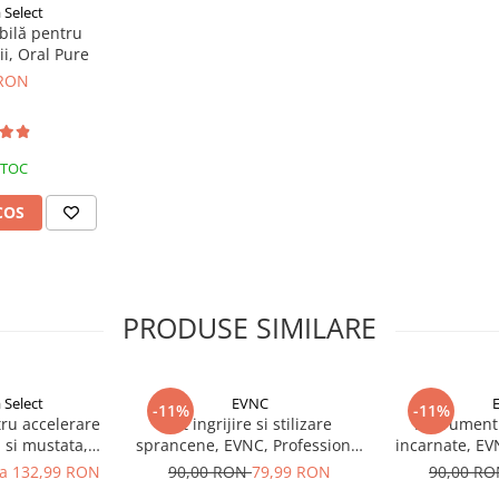
Select
abilă pentru
i, Oral Pure
 RON
STOC
COS
PRODUSE SIMILARE
Select
EVNC
-11%
-11%
tru accelerare
Kit ingrijire si stilizare
Instrument
 si mustata,
sprancene, EVNC, Professional
incarnate, EV
s Hagrid
Eyebrow, 6 piese
la 132,99 RON
90,00 RON
79,99 RON
90,00 R