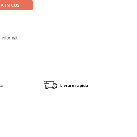
A IN COS
informatii
ta
Livrare rapida