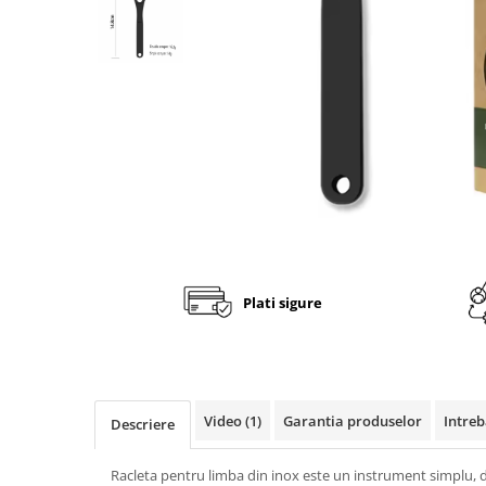
Fashion
Accesorii pentru cap si par
Accesorii vestimentare
Bratari
Ceasuri
Cercei
Coliere, lantisoare si chokere
Ochelari
Portofele dama
Plati sigure
Seturi de bijuterii
TV, Audio-Video & Foto
PC, Periferice & Accesorii IT
Huse telefoane mobile
Video
(1)
Garantia produselor
Intreb
Descriere
Componente PC & Software
Racleta pentru limba din inox este un instrument simplu, 