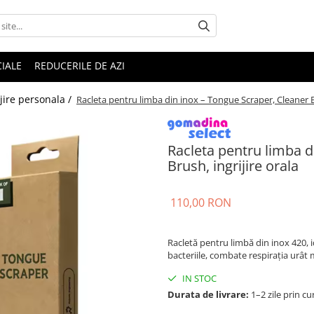
IALE
REDUCERILE DE AZI
jire personala /
Racleta pentru limba din inox – Tongue Scraper, Cleaner Br
Racleta pentru limba d
Brush, ingrijire orala
110,00 RON
Racletă pentru limbă din inox 420, i
bacteriile, combate respirația urât
IN STOC
Durata de livrare:
1–2 zile prin cu