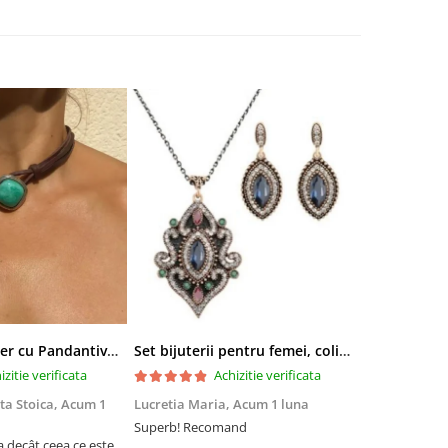
Colier tip Cocker cu Pandantiv Boho EVNC - Turquoise Pendant, Mărime Reglabilă
Set bijuterii pentru femei, colier cu pandantiv si cercei, CRM, 51 cm, multicolor
izitie verificata
Achizitie verificata
ta Stoica,
Acum 1
Lucretia Maria,
Acum 1 luna
Denis Andre
Superb! Recomand
Experiență fo
a decât ceea ce este
Am comandat 