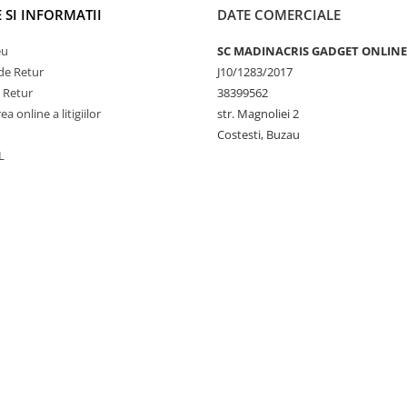
 SI INFORMATII
DATE COMERCIALE
eu
SC MADINACRIS GADGET ONLINE
de Retur
J10/1283/2017
e Retur
38399562
a online a litigiilor
str. Magnoliei 2
Costesti, Buzau
L