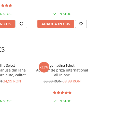
IN STOC
IN STOC
N COS
ADAUGA IN COS
ADAUG
ES
ina Select
gomadina Select
go
-33%
-33%
manusa din lana
Adaptor de priza international
Masca n
re auto, calitate
all in one
impotriva c
xtra
negre, G
ON
34,99 RON
60,00 RON
39,99 RON
90,00
IN STOC
IN STOC