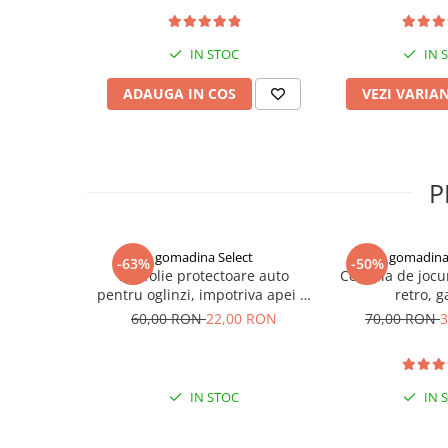
Indosariere documente
Instrumente de scris
IN STOC
IN 
Laminatoare documente
ADAUGA IN COS
VEZI VARIA
Produse digitale (download)
P
gomadina Select
gomadina 
-63%
-50%
Set folie protectoare auto
Consola de jocu
pentru oglinzi, impotriva apei si
retro, 
aburului, Film Protect
60,00 RON
22,00 RON
70,00 RON
3
IN STOC
IN 