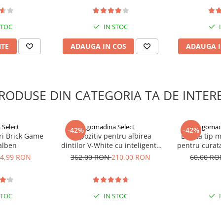
STOC
IN STOC
NTE
ADAUGA IN COS
ADAUGA I
RODUSE DIN CATEGORIA TA DE INTER
Select
gomadina Select
gomad
-42%
-42%
ri Brick Game
Dispozitiv pentru albirea
Laveta tip 
galben
dintilor V-White cu inteligenta
pentru curata
artificiala
e
4,99 RON
362,00 RON
210,00 RON
60,00 R
STOC
IN STOC