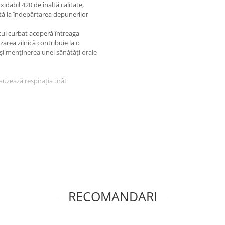
idabil 420 de înaltă calitate,
jută la îndepărtarea depunerilor
ul curbat acoperă întreaga
zarea zilnică contribuie la o
și menținerea unei sănătăți orale
auzează respirația urât
RECOMANDARI