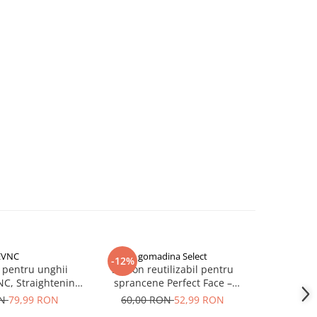
EVNC
gomadina Select
CCO 
-12%
 pentru unghii
Sablon reutilizabil pentru
Aparat de
NC, Straightening
sprancene Perfect Face –
CRM, masa
Clip
contur rapid si precis
portabil, 
ON
79,99 RON
60,00 RON
52,99 RON
1