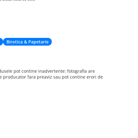
site, însă nu 
acum din cau
de livrare. Cu
când nu eram 
deplaseze apr
Birotica & Papetarie
sele pot contine inadvertente: fotografia are
re producator fara preaviz sau pot contine erori de