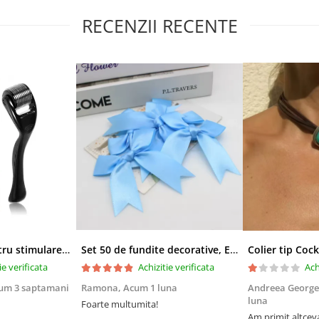
RECENZII RECENTE
Derma-roller pentru stimularea cresterii parului, scalp si barba, Beard Roller
Set 50 de fundite decorative, EVNC, Blue Satin , potrivite pentru masini, scaune sau pahare, albastru
ie verificata
Achizitie verificata
Ach
um 3 saptamani
Ramona,
Acum 1 luna
Andreea George
luna
Foarte multumita!
Am primit altcev