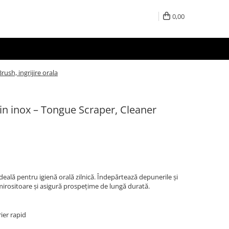
0,00
ush, ingrijire orala
in inox – Tongue Scraper, Cleaner
deală pentru igienă orală zilnică. Îndepărtează depunerile și
 mirositoare și asigură prospețime de lungă durată.
rier rapid