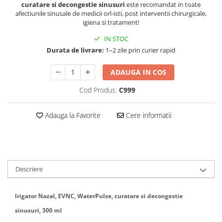
curatare si decongestie sinusuri
este recomandat in toate
afectiunile sinusale de medicii orl-isti, post interventii chirurgicale,
igiena si tratament!
IN STOC
Durata de livrare:
1–2 zile prin curier rapid
ADAUGA IN COS
Cod Produs:
C999
Adauga la Favorite
Cere informatii
Descriere
Irigator Nazal, EVNC, WaterPulse, curatare si decongestie
sinusuri, 300 ml