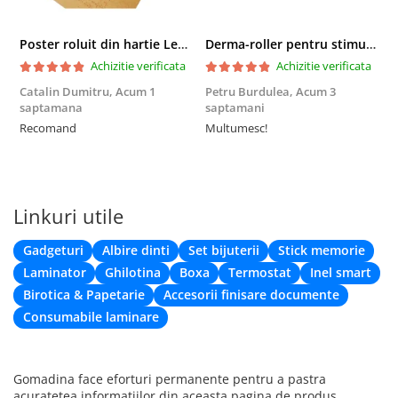
Poster roluit din hartie Leonardo Da Vinci, Vitruvian Man, vintage, 51x35 cm
Derma-roller pentru stimularea cresterii parului, scalp si barba, Beard Roller
Achizitie verificata
Achizitie verificata
Catalin Dumitru,
Acum 1
Petru Burdulea,
Acum 3
saptamana
saptamani
F
Recomand
Multumesc!
Linkuri utile
Gadgeturi
Albire dinti
Set bijuterii
Stick memorie
Laminator
Ghilotina
Boxa
Termostat
Inel smart
Birotica & Papetarie
Accesorii finisare documente
Consumabile laminare
Gomadina face eforturi permanente pentru a pastra
acuratetea informatiilor din aceasta pagina de produs.