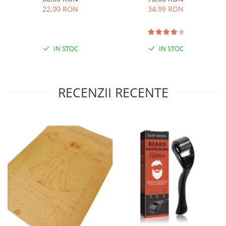
Protect
Intra aici pentru mai multe articole de sanatate si wellness.
22,00 RON
34,99 RON
IN STOC
IN STOC
RECENZII RECENTE