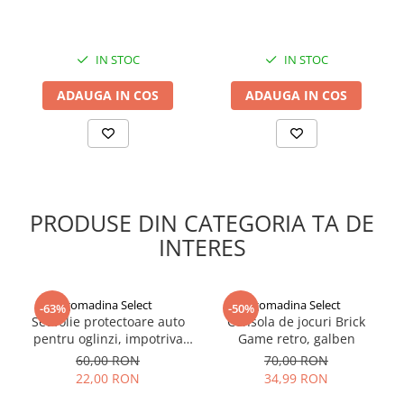
IN STOC
IN STOC
ADAUGA IN COS
ADAUGA IN COS
PRODUSE DIN CATEGORIA TA DE
INTERES
gomadina Select
gomadina Select
-63%
-50%
Set folie protectoare auto
Consola de jocuri Brick
pentru oglinzi, impotriva
Game retro, galben
apei si aburului, Film
60,00 RON
70,00 RON
Protect
22,00 RON
34,99 RON