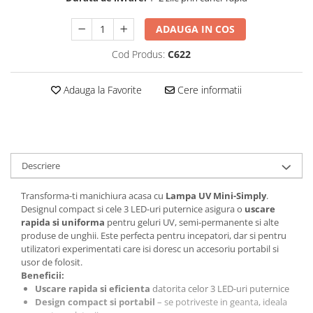
ADAUGA IN COS
Cod Produs:
C622
Adauga la Favorite
Cere informatii
Descriere
Transforma-ti manichiura acasa cu
Lampa UV Mini-Simply
.
Designul compact si cele 3 LED-uri puternice asigura o
uscare
rapida si uniforma
pentru geluri UV, semi-permanente si alte
produse de unghii. Este perfecta pentru incepatori, dar si pentru
utilizatori experimentati care isi doresc un accesoriu portabil si
usor de folosit.
Beneficii:
Uscare rapida si eficienta
datorita celor 3 LED-uri puternice
Design compact si portabil
– se potriveste in geanta, ideala