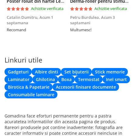
Poster roluit din hartie Leonardo Da Vinci, Vitruvian Man, vintage, 51x35 cm
Derma-roller pentru stimularea cresterii parului, scalp si barba, Beard Roller
Achizitie verificata
Achizitie verificata
Catalin Dumitru,
Acum 1
Petru Burdulea,
Acum 3
saptamana
saptamani
F
Recomand
Multumesc!
Linkuri utile
Gadgeturi
Albire dinti
Set bijuterii
Stick memorie
Laminator
Ghilotina
Boxa
Termostat
Inel smart
Birotica & Papetarie
Accesorii finisare documente
Consumabile laminare
Gomadina face eforturi permanente pentru a pastra
acuratetea informatiilor din aceasta pagina de produs.
Rareori produsele pot contine inadvertente: fotografia are
caracter informativ si poate contine accesorii neincluse in