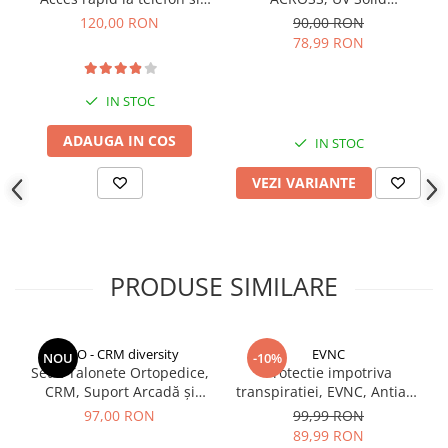
aplicatii, montaj pe unghii,
Extension, non-stick hand,
120,00 RON
90,00 RON
ultra subtire
7ml
78,99 RON
IN STOC
ADAUGA IN COS
IN STOC
VEZI VARIANTE
PRODUSE SIMILARE
CCO - CRM diversity
EVNC
NOU
-10%
Set 2 Talonete Ortopedice,
Protectie impotriva
CRM, Suport Arcadă și
transpiratiei, EVNC, Antiaxa
Amortizare, Negru-Albastru
Shield, absoarbe eficient
97,00 RON
99,99 RON
transpiratia
89,99 RON