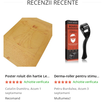
RECENZII RECENTE
Poster roluit din hartie Leonardo Da Vinci, Vitruvian Man, vintage, 51x35 cm
Derma-roller pentru stimularea cresterii parului, scalp si barba, Beard Roller
Achizitie verificata
Achizitie verificata
Catalin Dumitru,
Acum 1
Petru Burdulea,
Acum 3
saptamana
saptamani
F
Recomand
Multumesc!