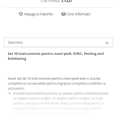
Baterii externe
Cod Produs:
C1237
Boxe portabile, cu bluetooth
Adauga la Favorite
Cere informatii
Cabluri de incarcare
Casti & Audio portabile
Huse laptop
Stick-uri memorie USB
Descriere
Accesorii auto interioare &
Set 10 instrumente pentru mani-pedi, EVNC, Peeling and
exterioare
Exfoliating
Accesorii diverse
Confort auto
Curatare auto
Acest set de 10 instrumente pentru mani-pedi este o soluție
completă și convenabilă pentru îngrijirea completă a mâinilor și
Suporturi auto pentru telefon
picioarelor.
Include instrumente precum un peeler pentru exfolierea pielii,
Casa, Gradina & Bricolaj
un clipper pentru unghii, un scăitor pentru unghii, un cuțit
Articole pentru Bucatarie & Servire
pentru cuticulă și multe altele. Acest set este ideal pentru a
îndepărta pielea uscată și dură și pentru a pregăti unghiile
Decoratiuni
pentru unghiile cu lac sau pentru un tratament de
Jocuri de societate