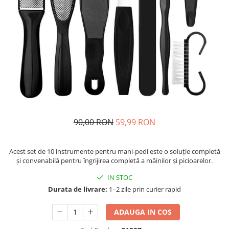
Fashion
Accesorii pentru cap si par
Accesorii vestimentare
Bratari
Ceasuri
Cercei
Coliere, lantisoare si chokere
90,00 RON
59,99 RON
Ochelari
Portofele dama
Acest set de 10 instrumente pentru mani-pedi este o soluție completă
Seturi de bijuterii
și convenabilă pentru îngrijirea completă a mâinilor și picioarelor.
TV, Audio-Video & Foto
IN STOC
PC, Periferice & Accesorii IT
Durata de livrare:
1–2 zile prin curier rapid
Huse telefoane mobile
ADAUGA IN COS
Componente PC & Software