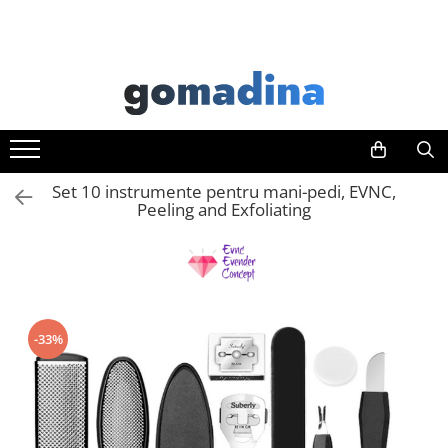
Toate Produsele
Gadgeturi smart
Trackere GPS
Inele smart
Set 10 instrumente pentru mani-pedi, EVNC,
Portofele smart
Peeling and Exfoliating
Ingrijire personala
Aparate & Accesorii ingrijire
personala
Articole Sanatate & Wellness
Cosmetice & Produse ingrijire
-33%
personala
Parfumuri cu feromoni
Periute dinti
Produse albire si curatare dinti