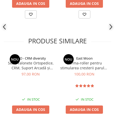
Indosariere documente
ADAUGA IN COS
ADAUGA IN COS
Instrumente de scris
Laminatoare documente
Produse digitale (download)
PRODUSE SIMILARE
CCO - CRM diversity
East Moon
NOU
NOU
Set 2 Talonete Ortopedice,
Derma-roller pentru
CRM, Suport Arcadă și
stimularea cresterii parului,
Amortizare, Negru-Albastru
scalp si barba, Beard Roller
97,00 RON
100,00 RON
IN STOC
IN STOC
ADAUGA IN COS
ADAUGA IN COS