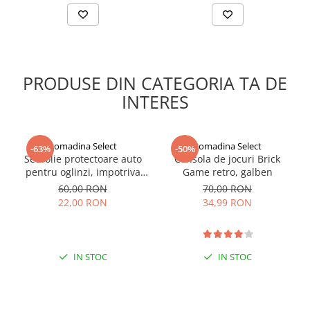
PRODUSE DIN CATEGORIA TA DE
INTERES
gomadina Select
gomadina Select
-63%
-50%
Set folie protectoare auto
Consola de jocuri Brick
pentru oglinzi, impotriva
Game retro, galben
apei si aburului, Film
60,00 RON
70,00 RON
Protect
22,00 RON
34,99 RON
IN STOC
IN STOC