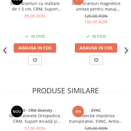
Indosariere documente
Set 2 Branturi cu inaltare
Set 2 branțuri magnetice
de 1.5 cm, CRM, Suport
unisex pentru masaj
Caracteristici:
Instrumente de scris
Talpa Incaltaminte, 36-40,
limfatic, CRM, mărimi
material moale si subtire nu schimba pozitia piciorului in
89,00 RON
120,00 RON
unisex, gri
35/40, confort și suport,
Laminatoare documente
incaltaminte
100,00 RON
culoare neagră
respirabil
Produse digitale (download)
antiderapant
IN STOC
IN STOC
pentru pantofi cu toc inalt sau fara
anti-static
ADAUGA IN COS
ADAUGA IN COS
ajustabil ( de la marimea 35 la 40)
un produs unisex, potrivit pentru toate varstele
PRODUSE SIMILARE
CCO - CRM diversity
EVNC
NOU
-8%
Set 2 Talonete Ortopedice,
Protectie impotriva
CRM, Suport Arcadă și
transpiratiei, EVNC, Antiaxa
Amortizare, Negru-Albastru
Shield, absoarbe eficient
97,00 RON
120,00 RON