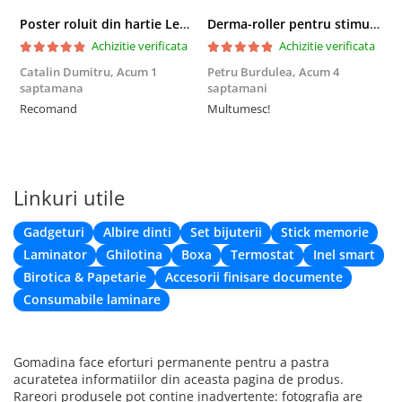
Poster roluit din hartie Leonardo Da Vinci, Vitruvian Man, vintage, 51x35 cm
Derma-roller pentru stimularea cresterii parului, scalp si barba, Beard Roller
Achizitie verificata
Achizitie verificata
Catalin Dumitru,
Acum 1
Petru Burdulea,
Acum 4
saptamana
saptamani
F
Recomand
Multumesc!
Linkuri utile
Gadgeturi
Albire dinti
Set bijuterii
Stick memorie
Laminator
Ghilotina
Boxa
Termostat
Inel smart
Birotica & Papetarie
Accesorii finisare documente
Consumabile laminare
Gomadina face eforturi permanente pentru a pastra
acuratetea informatiilor din aceasta pagina de produs.
Rareori produsele pot contine inadvertente: fotografia are