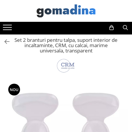
Toate Produsele
Gadgeturi smart
Set 2 branturi pentru talpa, suport interior de
Trackere GPS
incaltaminte, CRM, cu calcai, marime
Inele smart
universala, transparent
Portofele smart
Ingrijire personala
Aparate & Accesorii ingrijire
personala
Articole Sanatate & Wellness
NOU
Cosmetice & Produse ingrijire
personala
Parfumuri cu feromoni
Periute dinti
Produse albire si curatare dinti