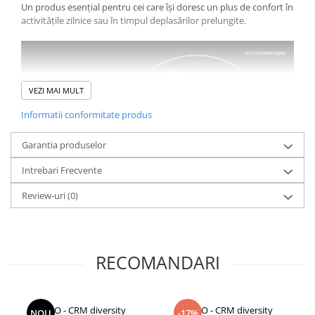
Un produs esențial pentru cei care își doresc un plus de confort în
Monede pentru colectionari
activitățile zilnice sau în timpul deplasărilor prelungite.
Petshop
Smart Home
Supape de sens unic
VEZI MAI MULT
Termometre de corp
Informatii conformitate produs
Birotica & Papetarie
Garantia produselor
Accesorii finisare documente
Agende
Intrebari Frecvente
Capsatoare documente
Review-uri
(0)
Carti de colorat
Consumabile laminare
Cutter - plottere
RECOMANDARI
Ghilotine & Trimmere
Imprimante UV
CCO - CRM diversity
CCO - CRM diversity
NOU
-17%