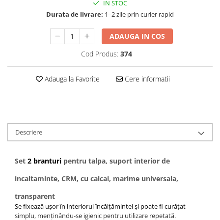
Baterii externe
IN STOC
Durata de livrare:
1–2 zile prin curier rapid
Boxe portabile, cu bluetooth
Cabluri de incarcare
ADAUGA IN COS
Casti & Audio portabile
Cod Produs:
374
Huse laptop
Stick-uri memorie USB
Adauga la Favorite
Cere informatii
Accesorii auto interioare &
exterioare
Accesorii diverse
Confort auto
Descriere
Curatare auto
Suporturi auto pentru telefon
Set
2 branturi
pentru talpa, suport interior de
Casa, Gradina & Bricolaj
incaltaminte, CRM, cu calcai, marime universala,
Articole pentru Bucatarie & Servire
transparent
Decoratiuni
Se fixează ușor în interiorul încălțămintei și poate fi curățat
simplu, menținându-se igienic pentru utilizare repetată.
Jocuri de societate