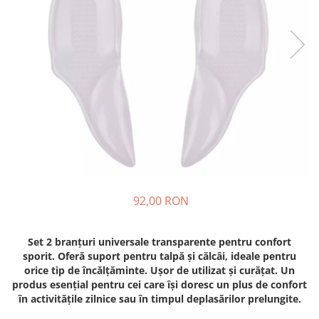
Fashion
Accesorii pentru cap si par
Accesorii vestimentare
Bratari
Ceasuri
Cercei
Coliere, lantisoare si chokere
Ochelari
Portofele dama
92,00 RON
Seturi de bijuterii
TV, Audio-Video & Foto
Set 2 branțuri universale transparente pentru confort
sporit. Oferă suport pentru talpă și călcâi, ideale pentru
PC, Periferice & Accesorii IT
orice tip de încălțăminte. Ușor de utilizat și curățat. Un
Huse telefoane mobile
produs esențial pentru cei care își doresc un plus de confort
Componente PC & Software
în activitățile zilnice sau în timpul deplasărilor prelungite.