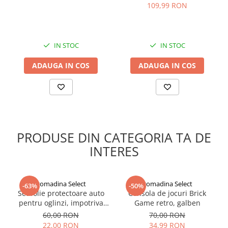
transpiratia
109,99 RON
IN STOC
IN STOC
ADAUGA IN COS
ADAUGA IN COS
Beneficii:
ajuta impotriva formarii bataturilor, basicilor, ranilor
ajuta la distribuirea uniforma a presiunii pe calcai
se lipeste de incaltaminte
PRODUSE DIN CATEGORIA TA DE
corector valgus
sustine arcul piciorului
INTERES
confort sporit
protectie impotriva socurilor
elimina durerea de picioare si de spate
gomadina Select
gomadina Select
Din motive de igiena si de protectie a sanatatii clientilor ,
-63%
-50%
Set folie protectoare auto
Consola de jocuri Brick
produsul nu se poate returna .
pentru oglinzi, impotriva
Game retro, galben
apei si aburului, Film
60,00 RON
70,00 RON
Protect
22,00 RON
34,99 RON