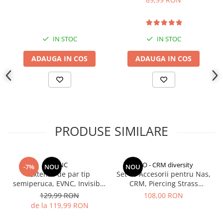
Indosariere documente
Instrumente de scris
Laminatoare documente
IN STOC
IN STOC
Produse digitale (download)
ADAUGA IN COS
ADAUGA IN COS
PRODUSE SIMILARE
EVNC
CCO - CRM diversity
-7%
NOU
NOU
Extensii de par tip
Set 40 Accesorii pentru Nas,
semiperuca, EVNC, Invisible
CRM, Piercing Strass
Wire Hair Extensions,
Multicolor - 1 cm, Unisex
129,99 RON
108,00 RON
prindere in 4 clipsuri
de la 119,99 RON