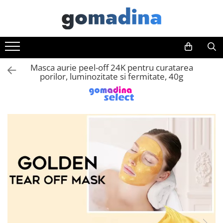
Toate Produsele
Gadgeturi smart
Masca aurie peel-off 24K pentru curatarea
Trackere GPS
porilor, luminozitate si fermitate, 40g
Inele smart
Portofele smart
Ingrijire personala
Aparate & Accesorii ingrijire
personala
Articole Sanatate & Wellness
Cosmetice & Produse ingrijire
personala
Parfumuri cu feromoni
Periute dinti
Produse albire si curatare dinti