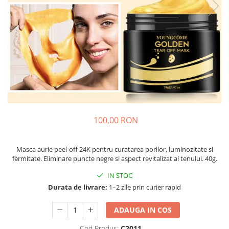
Fashion
Accesorii pentru cap si par
Accesorii vestimentare
Bratari
Ceasuri
Cercei
Coliere, lantisoare si chokere
100,00 RON
Ochelari
Portofele dama
Masca aurie peel-off 24K pentru curatarea porilor, luminozitate si
Seturi de bijuterii
fermitate. Eliminare puncte negre si aspect revitalizat al tenului. 40g.
TV, Audio-Video & Foto
IN STOC
PC, Periferice & Accesorii IT
Durata de livrare:
1–2 zile prin curier rapid
Huse telefoane mobile
ADAUGA IN COS
Componente PC & Software
Cod Produs:
C2011