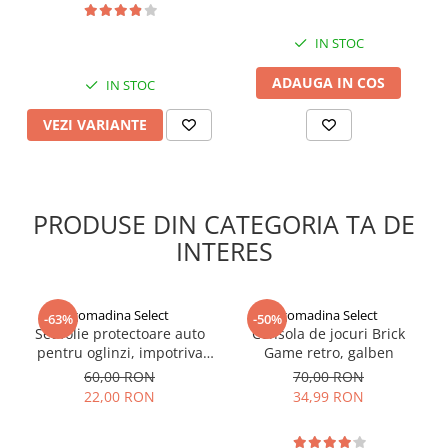
IN STOC
ADAUGA IN COS
IN STOC
VEZI VARIANTE
PRODUSE DIN CATEGORIA TA DE
INTERES
gomadina Select
gomadina Select
-63%
-50%
Set folie protectoare auto
Consola de jocuri Brick
pentru oglinzi, impotriva
Game retro, galben
apei si aburului, Film
60,00 RON
70,00 RON
Protect
22,00 RON
34,99 RON