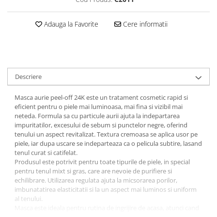
Baterii externe
Boxe portabile, cu bluetooth
Adauga la Favorite
Cere informatii
Cabluri de incarcare
Casti & Audio portabile
Huse laptop
Stick-uri memorie USB
Descriere
Accesorii auto interioare &
Masca aurie peel-off 24K este un tratament cosmetic rapid si
exterioare
eficient pentru o piele mai luminoasa, mai fina si vizibil mai
Accesorii diverse
neteda. Formula sa cu particule aurii ajuta la indepartarea
impuritatilor, excesului de sebum si punctelor negre, oferind
Confort auto
tenului un aspect revitalizat. Textura cremoasa se aplica usor pe
Curatare auto
piele, iar dupa uscare se indeparteaza ca o pelicula subtire, lasand
tenul curat si catifelat.
Suporturi auto pentru telefon
Produsul este potrivit pentru toate tipurile de piele, in special
pentru tenul mixt si gras, care are nevoie de purifiere si
Casa, Gradina & Bricolaj
echilibrare. Utilizarea regulata ajuta la micsorarea porilor,
Articole pentru Bucatarie & Servire
imbunatatirea elasticitatii si la un aspect mai luminos si uniform
al tenului.
Decoratiuni
Masca este ideala pentru rutina de ingrijire de acasa, atunci cand
Jocuri de societate