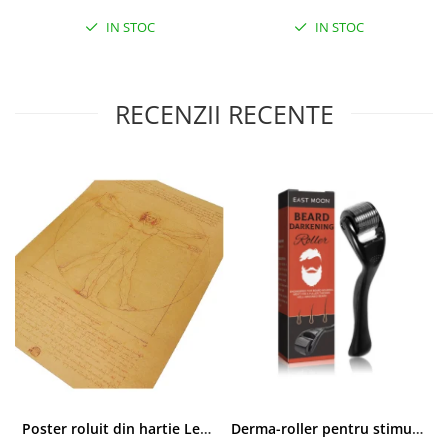
IN STOC
IN STOC
RECENZII RECENTE
Poster roluit din hartie Leonardo Da Vinci, Vitruvian Man, vintage, 51x35 cm
Derma-roller pentru stimularea cresterii parului, scalp si barba, Beard Roller