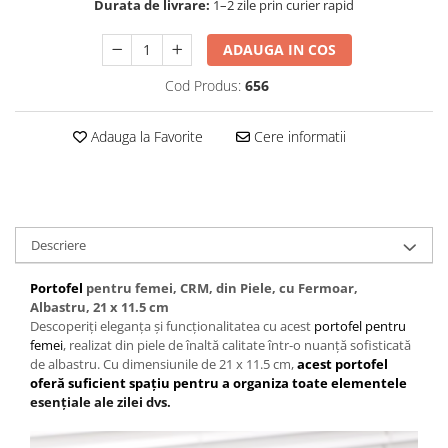
Baterii externe
Durata de livrare:
1–2 zile prin curier rapid
Boxe portabile, cu bluetooth
ADAUGA IN COS
Cabluri de incarcare
Cod Produs:
656
Casti & Audio portabile
Huse laptop
Adauga la Favorite
Cere informatii
Stick-uri memorie USB
Accesorii auto interioare &
exterioare
Accesorii diverse
Descriere
Confort auto
Portofel
pentru femei, CRM, din Piele, cu Fermoar,
Curatare auto
Albastru, 21 x 11.5 cm
Descoperiți eleganța și funcționalitatea cu acest
portofel pentru
Suporturi auto pentru telefon
femei
, realizat din piele de înaltă calitate într-o nuanță sofisticată
Casa, Gradina & Bricolaj
de albastru. Cu dimensiunile de 21 x 11.5 cm,
acest portofel
oferă suficient spațiu pentru a organiza toate elementele
Articole pentru Bucatarie & Servire
esențiale ale zilei dvs.
Decoratiuni
Jocuri de societate