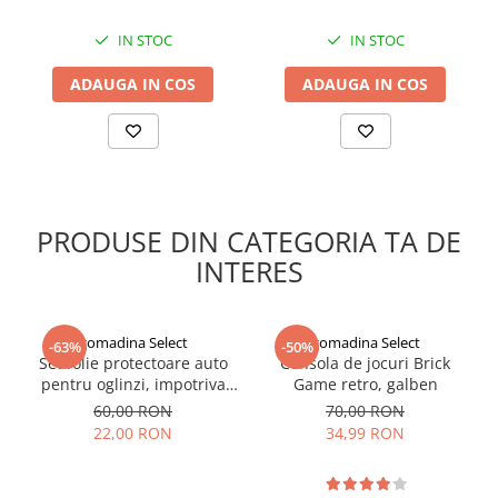
IN STOC
IN STOC
Caracteristici :
ADAUGA IN COS
ADAUGA IN COS
Material:
Piele autentică, oferind durabilitate și un aspect
rafinat.
Culoare:
Albastru clasic, potrivit pentru orice ținută.
Închidere:
Fermoar robust pentru securitatea conținutului.
Dimensiuni:
21 x 11.5 cm, ideal pentru a ține bancnote,
carduri și monede.
Design:
Elegant și compact, perfect pentru a fi purtat în
PRODUSE DIN CATEGORIA TA DE
geantă sau utilizat ca portofel de sine stătător.
INTERES
gomadina Select
gomadina Select
-63%
-50%
Set folie protectoare auto
Consola de jocuri Brick
pentru oglinzi, impotriva
Game retro, galben
apei si aburului, Film
60,00 RON
70,00 RON
Protect
22,00 RON
34,99 RON