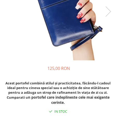
Fashion
Accesorii pentru cap si par
Accesorii vestimentare
Bratari
Ceasuri
Cercei
Coliere, lantisoare si chokere
Ochelari
125,00 RON
Portofele dama
Seturi de bijuterii
Acest portofel combină stilul și practicitatea, făcându-l cadoul
TV, Audio-Video & Foto
ideal pentru cineva special sau o achiziție de sine stătătoare
pentru a adăuga un strop de rafinament în viața de zi cu zi.
PC, Periferice & Accesorii IT
n portofel care indeplineste cele mai exigente
Cumparati u
Huse telefoane mobile
cerinte.
Componente PC & Software
IN STOC