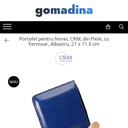
Toate Produsele
Gadgeturi smart
Portofel pentru femei, CRM, din Piele, cu
Trackere GPS
Fermoar, Albastru, 21 x 11.5 cm
Inele smart
Portofele smart
Ingrijire personala
Aparate & Accesorii ingrijire
personala
NOU
Articole Sanatate & Wellness
Cosmetice & Produse ingrijire
personala
Parfumuri cu feromoni
Periute dinti
Produse albire si curatare dinti