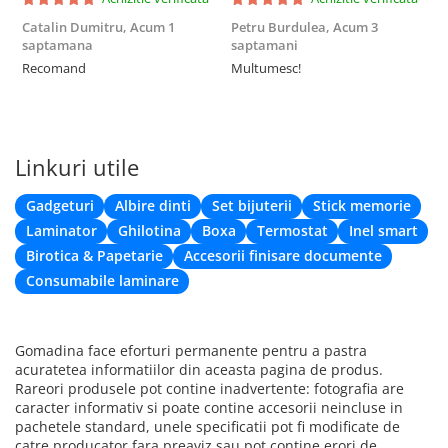
Catalin Dumitru,
Acum 1
Petru Burdulea,
Acum 3
saptamana
saptamani
F
Recomand
Multumesc!
Linkuri utile
Gadgeturi
Albire dinti
Set bijuterii
Stick memorie
Laminator
Ghilotina
Boxa
Termostat
Inel smart
Birotica & Papetarie
Accesorii finisare documente
Consumabile laminare
Gomadina face eforturi permanente pentru a pastra
acuratetea informatiilor din aceasta pagina de produs.
Rareori produsele pot contine inadvertente: fotografia are
caracter informativ si poate contine accesorii neincluse in
pachetele standard, unele specificatii pot fi modificate de
catre producator fara preaviz sau pot contine erori de