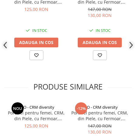
din Piele, cu Fermoar,
din Piele, cu Fermoar,
Indosariere documente
monede cu inchidere cu fermoarsi 8 buzunare pentru carduri. Dar
Negru, 21 x 11.5 cm
Verde, 21 x 11.5 cm
125,00 RON
147,00 RON
femeia moderna nu isi doreste doar lucruri practice.Ea isi doreste
Instrumente de scris
130,00 RON
si eleganta si calitate.
Acest portofel este un produs din
Laminatoare documente
materiale de inalta calitate cu desing clasic.
Pielea neteda si
moale va va cuceri de la prima atingere!
IN STOC
IN STOC
Produse digitale (download)
ADAUGA IN COS
ADAUGA IN COS
PRODUSE SIMILARE
CCO - CRM diversity
CCO - CRM diversity
NOU
-12%
Portofel pentru femei, CRM,
Portofel pentru femei, CRM,
din Piele, cu Fermoar,
din Piele, cu Fermoar,
Negru, 21 x 11.5 cm
Verde, 21 x 11.5 cm
125,00 RON
147,00 RON
130,00 RON