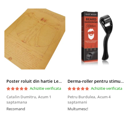
Poster roluit din hartie Leonardo Da Vinci, Vitruvian Man, vintage, 51x35 cm
Derma-roller pentru stimularea cresterii parului, scalp si barba, Beard Roller
Achizitie verificata
Achizitie verificata
Catalin Dumitru,
Acum 1
Petru Burdulea,
Acum 4
saptamana
saptamani
F
Recomand
Multumesc!