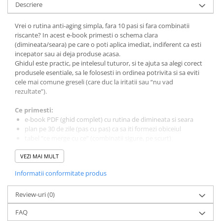
Descriere
Vrei o rutina anti-aging simpla, fara 10 pasi si fara combinatii
riscante? In acest e-book primesti o schema clara
(dimineata/seara) pe care o poti aplica imediat, indiferent ca esti
incepator sau ai deja produse acasa.
Ghidul este practic, pe intelesul tuturor, si te ajuta sa alegi corect
produsele esentiale, sa le folosesti in ordinea potrivita si sa eviti
cele mai comune greseli (care duc la iritatii sau “nu vad
rezultate”).
Ce primesti:
e-book PDF (ghid complet) cu rutina de dimineata si seara
plan pe 30 de zile (pas cu pas) ca sa iti formezi obiceiul
tabel “ce merge cu ce” (combinatii sigure, pe scurt)
checklist imprimabil pentru cumparaturi inteligente
VEZI MAI MULT
Pentru cine este:
Informatii conformitate produs
daca vrei hidratare, luminozitate si un aspect mai uniform
daca te pierzi intre retinol, vitamina C, acid hialuronic, SPF etc.
Review-uri
daca vrei rutina scurta, dar consecventa
(0)
FAQ
Cum functioneaza: