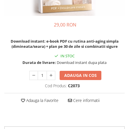
29,00 RON
Download instant: e-book PDF cu rutina anti-aging simpla
(dimineata/seara) + plan pe 30 de zile si combinatii sigure
IN STOC
Durata de livrare:
Download instant dupa plata
ADAUGA IN COS
Cod Produs:
C2073
Adauga la Favorite
Cere informatii