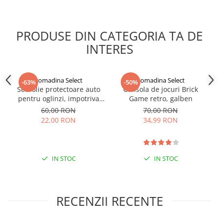
Dupa plata, descarci instant PDF-ul si il poti citi pe telefon, tableta
sau PC.
Format: PDF
PRODUSE DIN CATEGORIA TA DE
Livrare: acces instant dupa plata
INTERES
Produs digital – nu se livreaza fizic
gomadina Select
gomadina Select
-63%
-50%
Set folie protectoare auto
Consola de jocuri Brick
pentru oglinzi, impotriva
Game retro, galben
apei si aburului, Film
60,00 RON
70,00 RON
Protect
22,00 RON
34,99 RON
IN STOC
IN STOC
RECENZII RECENTE