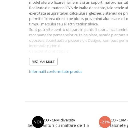
Baterii externe
model ofera o fixare mai ferma si un suport mai pronuntat
Realizate din material EVA de inalta densitate, talonetele 
Boxe portabile, cu bluetooth
exercitata asupra talpii, calcaiului si gleznei. Sistemul de 
Cabluri de incarcare
permite fixarea directa pe picior, prevenind alunecarea si 
timpul mersului sau al activitatilor zilnice.
Casti & Audio portabile
Sunt potrivite pentru utilizare in pantofi sport, incaltamint
recomandate persoanelor cu talpa plata, arcada plantara s
Huse laptop
oboseala accentuata a picioarelor. Designul compact permi
Stick-uri memorie USB
incomoda piciorul.
Caracteristici principale:
Accesorii auto interioare &
suport premium pentru arcada plantara
exterioare
VEZI MAI MULT
material EVA durabil si confortabil
Accesorii diverse
prindere ajustabila pentru fixare sigura
Informatii conformitate produs
reduce presiunea si disconfortul la mers
Confort auto
imbunatateste stabilitatea piciorului
potrivite pentru utilizare zilnica
Curatare auto
Suporturi auto pentru telefon
Casa, Gradina & Bricolaj
Articole pentru Bucatarie & Servire
Decoratiuni
CCO - CRM diversity
CCO - CRM d
NOU
-21%
Set 2 Branturi cu inaltare de 1.5
Set 2 talonete 
Jocuri de societate