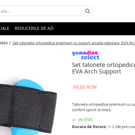
IALE
REDUCERILE DE AZI
ness /
Set talonete ortopedice premium cu suport arcada plantara, EVA Ar
Set talonete ortopedi
EVA Arch Support
89,00 RON
Talonete ortopedice premium cu supo
confort sporit la mers.
IN STOC
Durata de livrare:
1–2 zile prin cu