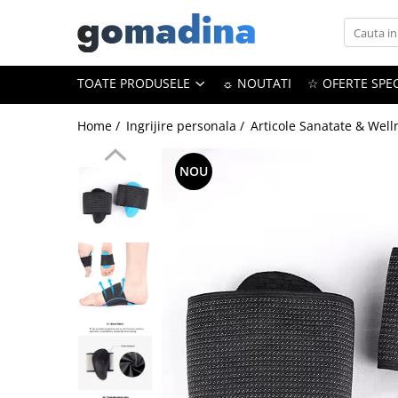
Toate Produsele
TOATE PRODUSELE
☼ NOUTATI
☆ OFERTE SPEC
Gadgeturi smart
Trackere GPS
Home /
Ingrijire personala /
Articole Sanatate & Well
Inele smart
NOU
Portofele smart
Ingrijire personala
Aparate & Accesorii ingrijire
personala
Articole Sanatate & Wellness
Cosmetice & Produse ingrijire
personala
Parfumuri cu feromoni
Periute dinti
Produse albire si curatare dinti