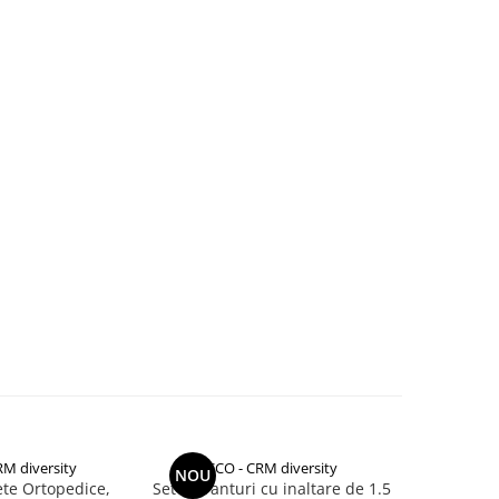
RM diversity
CCO - CRM diversity
CCO 
NOU
NOU
ete Ortopedice,
Set 2 branturi cu inaltare de 1.5
Set 2 bra