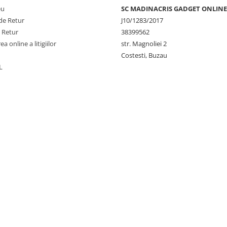
eu
SC MADINACRIS GADGET ONLINE
de Retur
J10/1283/2017
e Retur
38399562
a online a litigiilor
str. Magnoliei 2
Costesti, Buzau
L