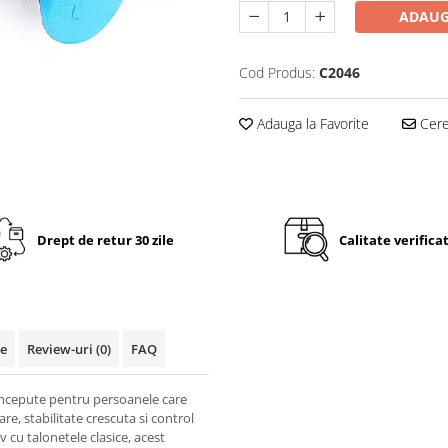
ADAUG
Cod Produs:
C2046
Adauga la Favorite
Cere 
Drept de retur 30 zile
Calitate verifica
te
Review-uri
(0)
FAQ
ncepute pentru persoanele care
re, stabilitate crescuta si control
v cu talonetele clasice, acest