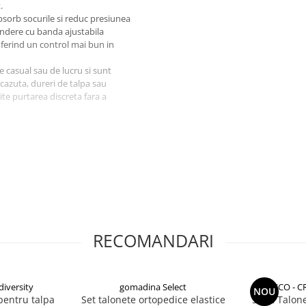
.
absorb socurile si reduc presiunea
prindere cu banda ajustabila
oferind un control mai bun in
e casual sau de lucru si sunt
cazuta, dureri de talpa sau
te purtarea discreta fara a
RECOMANDARI
iversity
gomadina Select
CCO - C
NOU
pentru talpa
Set talonete ortopedice elastice
Set 2 Talon