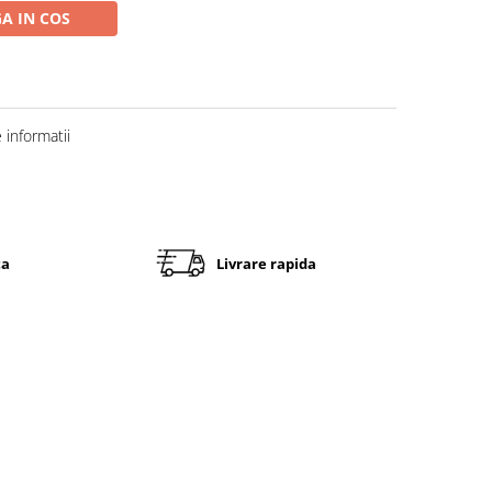
A IN COS
informatii
ta
Livrare rapida