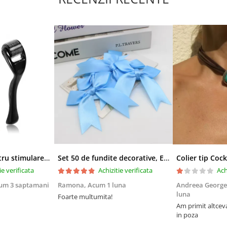
Derma-roller pentru stimularea cresterii parului, scalp si barba, Beard Roller
Set 50 de fundite decorative, EVNC, Blue Satin , potrivite pentru masini, scaune sau pahare, albastru
ie verificata
Achizitie verificata
Ach
um 3 saptamani
Ramona,
Acum 1 luna
Andreea George
luna
Foarte multumita!
Am primit altcev
in poza