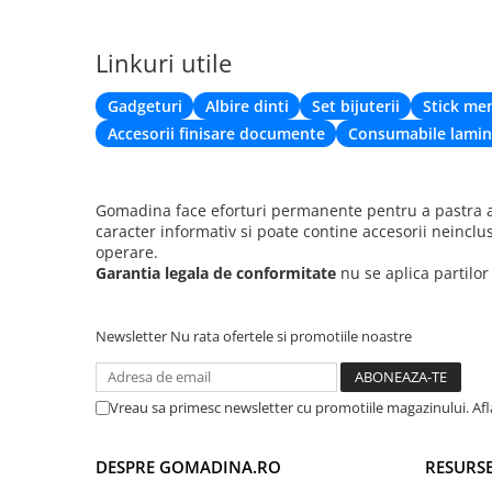
Linkuri utile
Gadgeturi
Albire dinti
Set bijuterii
Stick me
Accesorii finisare documente
Consumabile lamin
Gomadina face eforturi permanente pentru a pastra ac
caracter informativ si poate contine accesorii neinclu
operare.
Garantia legala de conformitate
nu se aplica partilo
Newsletter
Nu rata ofertele si promotiile noastre
Vreau sa primesc newsletter cu promotiile magazinului. Af
DESPRE GOMADINA.RO
RESURSE