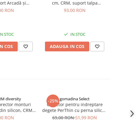
rt Arcadă și
cm, CRM, suport talpa
suport inte
 Negru-Albastru
Incaltaminte, 40-44, unisex, gri
CRM, c
00 RON
93,00 RON
univers
IN STOC
IN STOC
N COS
ADAUGA IN COS
ADAUG
RM diversity
gomadina Select
CCO 
-25%
NOU
orector monturi
Corector pentru indreptare
Set protect
din silicon, CRM,
degete PerThin cu perna silicon
CRM, sili
degete picior,
si bandaj elastic
00 RON
69,00 RON
51,99 RON
get mare, suport
tilizabil, unisex