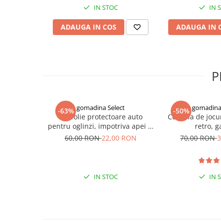
Indosariere documente
IN STOC
IN 
Instrumente de scris
ADAUGA IN COS
ADAUGA IN 
Laminatoare documente
Produse digitale (download)
P
gomadina Select
gomadina 
-63%
-50%
Set folie protectoare auto
Consola de jocu
pentru oglinzi, impotriva apei si
retro, 
aburului, Film Protect
60,00 RON
22,00 RON
70,00 RON
3
IN STOC
IN 