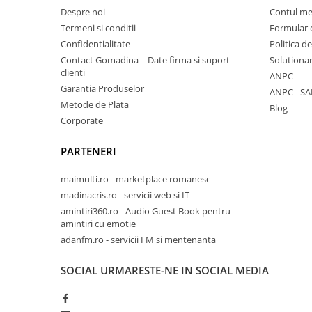
Despre noi
Contul m
Termeni si conditii
Formular 
Confidentialitate
Politica d
Contact Gomadina | Date firma si suport
Solutionare
clienti
ANPC
Garantia Produselor
ANPC - SA
Metode de Plata
Blog
Corporate
PARTENERI
maimulti.ro - marketplace romanesc
madinacris.ro - servicii web si IT
amintiri360.ro - Audio Guest Book pentru
amintiri cu emotie
adanfm.ro - servicii FM si mentenanta
SOCIAL
URMARESTE-NE IN SOCIAL MEDIA