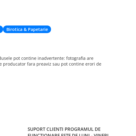
de livrare. Cu
când nu eram 
deplaseze apr
Birotica & Papetarie
sele pot contine inadvertente: fotografia are
re producator fara preaviz sau pot contine erori de
SUPORT CLIENTI
PROGRAMUL DE
FUNCTIONARE ESTE DE LUNI - VINERI