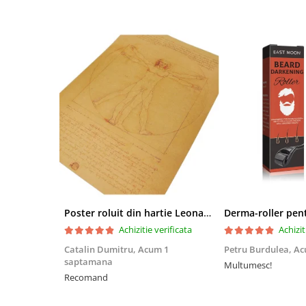
Poster roluit din hartie Leonardo Da Vinci, Vitruvian Man, vintage, 51x35 cm
Achizitie verificata
Achizit
Catalin Dumitru,
Acum 1
Petru Burdulea,
Ac
saptamana
Multumesc!
Recomand