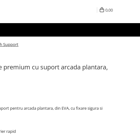
0,00
ch Support
ce premium cu suport arcada plantara,
rt pentru arcada plantara, din EVA, cu fixare sigura si
rier rapid