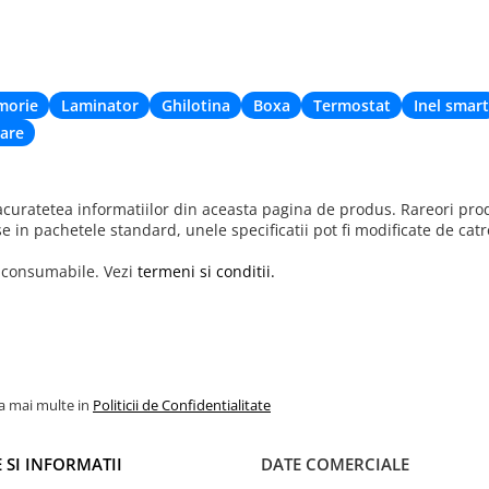
morie
Laminator
Ghilotina
Boxa
Termostat
Inel smart
are
uratetea informatiilor din aceasta pagina de produs. Rareori produ
se in pachetele standard, unele specificatii pot fi modificate de cat
r consumabile. Vezi
termeni si conditii.
la mai multe in
Politicii de Confidentialitate
 SI INFORMATII
DATE COMERCIALE