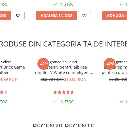
STOC
IN STOC
COS
ADAUGA IN COS
ADAUGA I
RODUSE DIN CATEGORIA TA DE INTER
Select
gomadina Select
gomad
-42%
-42%
ri Brick Game
Dispozitiv pentru albirea
Laveta tip 
galben
dintilor V-White cu inteligenta
pentru curata
artificiala
e
4,99 RON
362,00 RON
210,00 RON
60,00 R
STOC
IN STOC
RECENZII RECENTE