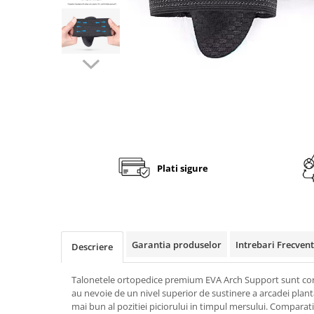
Fashion
Accesorii pentru cap si par
Accesorii vestimentare
Bratari
Ceasuri
Cercei
Coliere, lantisoare si chokere
Plati sigure
Ochelari
Portofele dama
Seturi de bijuterii
TV, Audio-Video & Foto
Garantia produselor
Intrebari Frecven
Descriere
PC, Periferice & Accesorii IT
Huse telefoane mobile
Talonetele ortopedice premium EVA Arch Support sunt co
Componente PC & Software
au nevoie de un nivel superior de sustinere a arcadei planta
mai bun al pozitiei piciorului in timpul mersului. Comparati