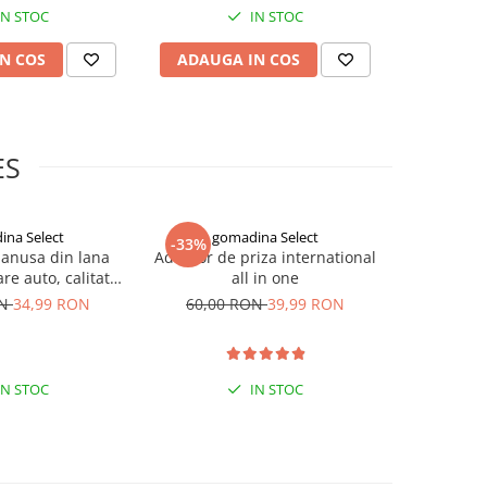
IN STOC
IN STOC
N COS
ADAUGA IN COS
ADAUG
ES
ina Select
gomadina Select
go
-33%
-33%
manusa din lana
Adaptor de priza international
Masca n
re auto, calitate
all in one
impotriva c
xtra
negre, G
ON
34,99 RON
60,00 RON
39,99 RON
90,00
IN STOC
IN STOC