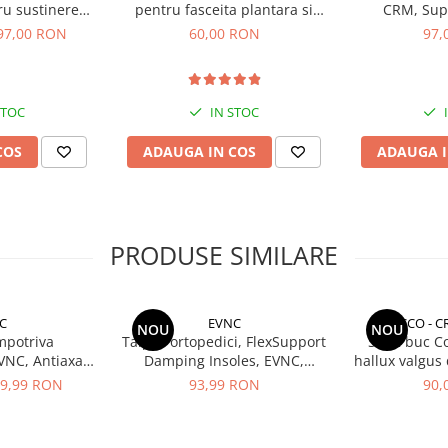
ru sustinerea
pentru fasceita plantara si
CRM, Supo
izarea arcului
platfus, marime universala
Amortizare,
97,00 RON
60,00 RON
97,
ciorul plat,
a, CRM, bej
STOC
IN STOC
COS
ADAUGA IN COS
ADAUGA I
PRODUSE SIMILARE
C
EVNC
CCO - C
NOU
NOU
impotriva
Talpici ortopedici, FlexSupport
Set 2 buc C
EVNC, Antiaxa
Damping Insoles, EVNC,
hallux valgus 
be eficient
absorbție de soc si ventilație,
separator 
9,99 RON
93,99 RON
90,
ratia
marime 40-46
protector de
ortopedic reu