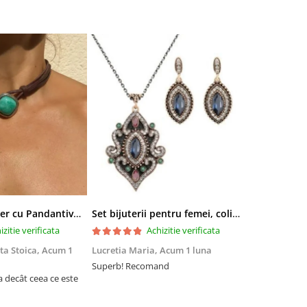
Colier tip Cocker cu Pandantiv Boho EVNC - Turquoise Pendant, Mărime Reglabilă
Set bijuterii pentru femei, colier cu pandantiv si cercei, CRM, 51 cm, multicolor
izitie verificata
Achizitie verificata
ta Stoica,
Acum 1
Lucretia Maria,
Acum 1 luna
Denis Andre
Superb! Recomand
Experiență fo
a decât ceea ce este
Am comandat 
site, însă nu 
acum din cau