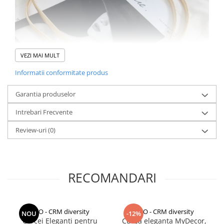
VEZI MAI MULT
Informatii conformitate produs
Garantia produselor
Intrebari Frecvente
Review-uri
(0)
Cureaua este accesoriul esential al garderobei tale, avand atat rol
practic cat si rol estetic. Asa ca o curea in tendinte nu este o piesa
vestimentara principala, dar poate face sigur diferenta dintre
stilat si banal. Cureaua este completarea perfecta de care ai
RECOMANDARI
nevoie pentru piesele cool din garderoba ta. Totodata aceasta
are efectul de definire a taliei, astfel incat sa obtii silueta perfecta.
Un accesoriu bine ales trimite un outfit monoton direct in
tendintele de top-fashion!
CCO - CRM diversity
CCO - CRM diversity
NOU
-12%
Cercei Eleganți pentru
Curea eleganta MyDecor,