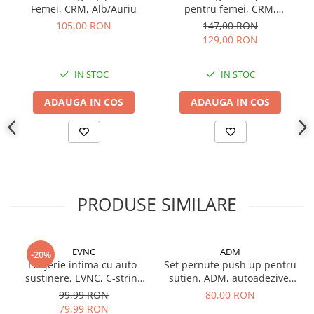
Femei, CRM, Alb/Auriu
pentru femei, CRM,
elastica, aurie
105,00 RON
147,00 RON
129,00 RON
IN STOC
IN STOC
ADAUGA IN COS
ADAUGA IN COS
PRODUSE SIMILARE
EVNC
ADM
-20%
Lenjerie intima cu auto-
Set pernute push up pentru
sustinere, EVNC, C-string
sutien, ADM, autoadezive,
Invisible, fara laterale
11x8 cm, nude
99,99 RON
80,00 RON
79,99 RON