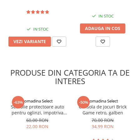
IN STOC
ADAUGA IN COS
IN STOC
VEZI VARIANTE
PRODUSE DIN CATEGORIA TA DE
INTERES
gomadina Select
gomadina Select
-63%
-50%
Set folie protectoare auto
Consola de jocuri Brick
pentru oglinzi, impotriva
Game retro, galben
apei si aburului, Film
60,00 RON
70,00 RON
Protect
22,00 RON
34,99 RON