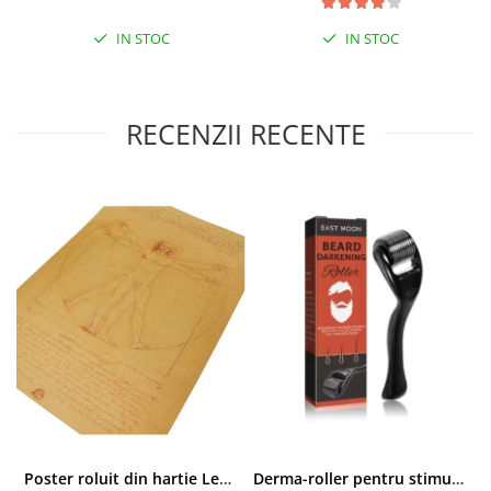
IN STOC
IN STOC
RECENZII RECENTE
Poster roluit din hartie Leonardo Da Vinci, Vitruvian Man, vintage, 51x35 cm
Derma-roller pentru stimularea cresterii parului, scalp si barba, Beard Roller