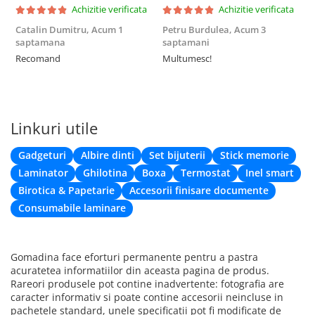
Achizitie verificata
Achizitie verificata
Catalin Dumitru,
Acum 1
Petru Burdulea,
Acum 3
saptamana
saptamani
F
Recomand
Multumesc!
Linkuri utile
Gadgeturi
Albire dinti
Set bijuterii
Stick memorie
Laminator
Ghilotina
Boxa
Termostat
Inel smart
Birotica & Papetarie
Accesorii finisare documente
Consumabile laminare
Gomadina face eforturi permanente pentru a pastra
acuratetea informatiilor din aceasta pagina de produs.
Rareori produsele pot contine inadvertente: fotografia are
caracter informativ si poate contine accesorii neincluse in
pachetele standard, unele specificatii pot fi modificate de