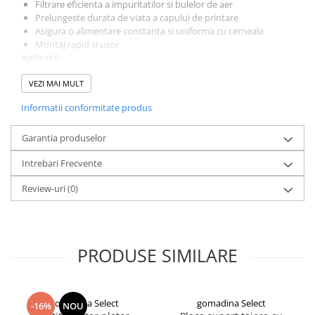
Filtrare eficienta a impuritatilor si bulelor de aer
Prelungeste durata de viata a capului de printare
Asigura o alimentare constanta si uniforma cu cerneala
Montaj rapid si usor
Aplicatii:
Ideal pentru imprimante UV cu cap Epson DX5, utilizate la
tiparirea pe materiale rigide si flexibile (sticla, lemn, PVC, acril,
VEZI MAI MULT
metal, bannere etc.).
Informatii conformitate produs
Garantia produselor
Intrebari Frecvente
Review-uri
(0)
PRODUSE SIMILARE
gomadina Select
gomadina Select
-16%
NOU