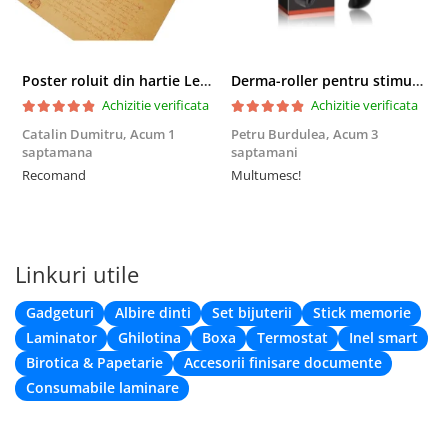
Poster roluit din hartie Leonardo Da Vinci, Vitruvian Man, vintage, 51x35 cm
Derma-roller pentru stimularea cresterii parului, scalp si barba, Beard Roller
Achizitie verificata
Achizitie verificata
Catalin Dumitru,
Acum 1
Petru Burdulea,
Acum 3
saptamana
saptamani
F
Recomand
Multumesc!
Linkuri utile
Gadgeturi
Albire dinti
Set bijuterii
Stick memorie
Laminator
Ghilotina
Boxa
Termostat
Inel smart
Birotica & Papetarie
Accesorii finisare documente
Consumabile laminare