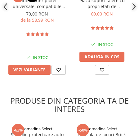
Cutite cutter ploter
Placa suport taiere cu
universale, compatibile
proprietati de
Roland, Mimaki, My Cut,
"REGENERARE", GMO,
70,00 RON
60,00 RON
Redsail
format A3, 32x45 cm, 2 mm
de la 58,99 RON
grosime
IN STOC
ADAUGA IN COS
IN STOC
VEZI VARIANTE
PRODUSE DIN CATEGORIA TA DE
INTERES
gomadina Select
gomadina Select
-63%
-50%
Set folie protectoare auto
Consola de jocuri Brick