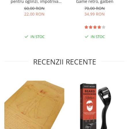
pentru oglinzi, impotriva
Game retro, galben
apei si aburului, Film
60,00 RON
70,00 RON
Protect
22,00 RON
34,99 RON
IN STOC
IN STOC
RECENZII RECENTE