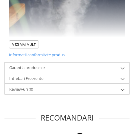
VEZI MAI MULT
Informatii conformitate produs
Garantia produselor
Intrebari Frecvente
Review-uri
(0)
Caracteristici:
RECOMANDARI
Umidificatorul CRM, ajuta la reducerea nivelul de stres si te
ajuta sa devii mai relaxat si sa ai o stare de spirit buna. In
acelasi timp vei simti o imbunatatire semnificativa a somnului