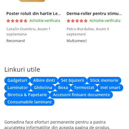
Poster roluit din hartie Leonardo Da Vinci, Vitruvian Man, vintage, 51x35 cm
Derma-roller pentru stimularea cresterii parului, scalp si barba, Beard Roller
Achizitie verificata
Achizitie verificata
Catalin Dumitru,
Acum 1
Petru Burdulea,
Acum 3
saptamana
saptamani
F
Recomand
Multumesc!
Linkuri utile
Gadgeturi
Albire dinti
Set bijuterii
Stick memorie
Laminator
Ghilotina
Boxa
Termostat
Inel smart
Birotica & Papetarie
Accesorii finisare documente
Consumabile laminare
Gomadina face eforturi permanente pentru a pastra
acuratetea informatiilor din aceasta pagina de produs.