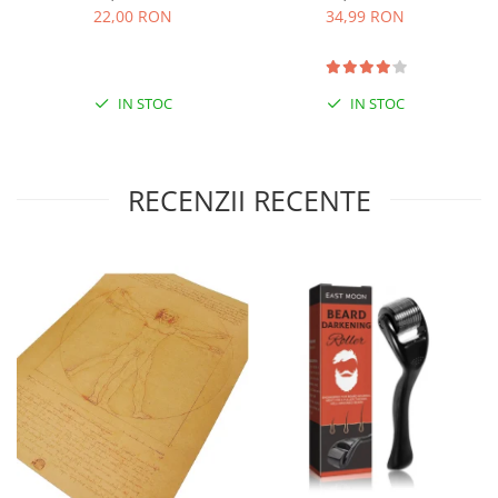
Protect
22,00 RON
34,99 RON
IN STOC
IN STOC
RECENZII RECENTE