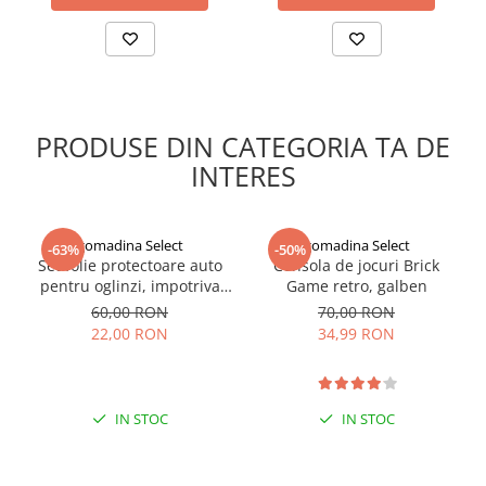
PRODUSE DIN CATEGORIA TA DE
INTERES
gomadina Select
gomadina Select
-63%
-50%
Set folie protectoare auto
Consola de jocuri Brick
pentru oglinzi, impotriva
Game retro, galben
apei si aburului, Film
60,00 RON
70,00 RON
Protect
22,00 RON
34,99 RON
IN STOC
IN STOC