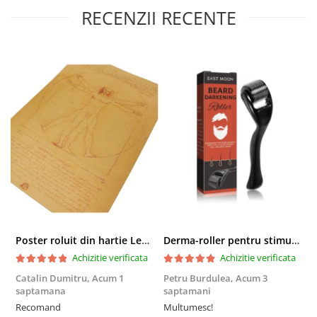
RECENZII RECENTE
Poster roluit din hartie Leonardo Da Vinci, Vitruvian Man, vintage, 51x35 cm
Derma-roller pentru stimularea cresterii parului, scalp si barba, Beard Roller
Achizitie verificata
Achizitie verificata
Catalin Dumitru,
Acum 1
Petru Burdulea,
Acum 3
saptamana
saptamani
F
Recomand
Multumesc!