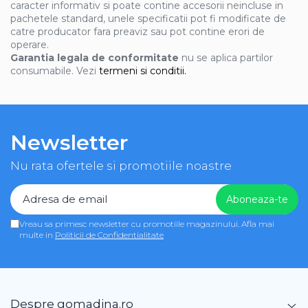
caracter informativ si poate contine accesorii neincluse in
pachetele standard, unele specificatii pot fi modificate de
catre producator fara preaviz sau pot contine erori de
operare.
Garantia legala de conformitate
nu se aplica partilor
consumabile. Vezi
termeni si conditii.
Newsletter
Nu rata ofertele si promotiile noastre
Vreau sa primesc newsletter cu promotiile magazinului. Afla mai
multe in
Politicii de Confidentialitate
Despre gomadina.ro