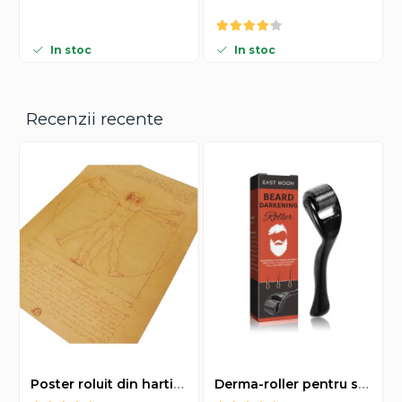
In stoc
In stoc
Recenzii recente
Poster roluit din hartie Leonardo Da Vinci, Vitruvian Man, vintage, 51x35 cm
Derma-roller pentru stimularea cresterii parului, scalp si barba, Beard Roller