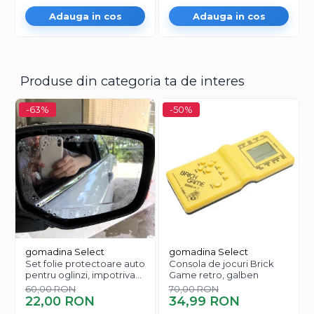
Adauga in cos
Adauga in cos
Produse din categoria ta de interes
-63%
-50%
gomadina Select
gomadina Select
Set folie protectoare auto
Consola de jocuri Brick
pentru oglinzi, impotriva
Game retro, galben
apei si aburului, Film
60,00 RON
70,00 RON
Protect
22,00 RON
34,99 RON