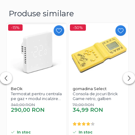
Transformă-ți călătoriile într-o colecție de amintiri
vizuale cu
Harta Răzuibilă Deluxe
, un accesoriu
Produse similare
indispensabil pentru orice explorator al lumii!
-15%
-50%
BeOk
gomadina Select
Termostat pentru centrala
Consola de jocuri Brick
pe gaz + modul incalzire
Game retro, galben
pardoseala BeOk TGM50-
340,00 RON
70,00 RON
Wifi-WPB
290,00 RON
34,99 RON
In stoc
In stoc