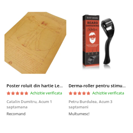
Poster roluit din hartie Leonardo Da Vinci, Vitruvian Man, vintage, 51x35 cm
Derma-roller pentru stimularea cresterii parului, scalp si barba, Beard Roller
Achizitie verificata
Achizitie verificata
Catalin Dumitru,
Acum 1
Petru Burdulea,
Acum 3
saptamana
saptamani
F
Recomand
Multumesc!