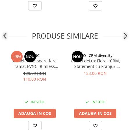
PRODUSE SIMILARE
EVNC
CCO - CRM diversity
-15%
NOU
NOU
Ochelari de soare fara
Cercei deLux Floral, CRM,
rama, EVNC, Rimless
Statement cu Franjuri
Featherlight, unisex
Elegante pentru Femei,
129,99 RON
133,00 RON
Auriu
110,00 RON
IN STOC
IN STOC
ADAUGA IN COS
ADAUGA IN COS