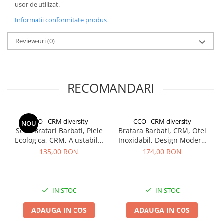
usor de utilizat.
Informatii conformitate produs
Review-uri
(0)
RECOMANDARI
CCO - CRM diversity
CCO - CRM diversity
NOU
Set 4 Bratari Barbati, Piele
Bratara Barbati, CRM, Otel
Ecologica, CRM, Ajustabile,
Inoxidabil, Design Modern
Negru
cu Insertii Negre, Inchidere
135,00 RON
174,00 RON
Tip Clapeta, Negru-Argintiu,
21 cm
IN STOC
IN STOC
ADAUGA IN COS
ADAUGA IN COS