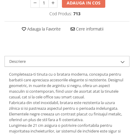
ADAUGA IN COS
Cod Produs:
713
Adauga la Favorite
Cere informatii
Descriere
Completeaza-ti tinuta cu o bratara moderna, conceputa pentru
barbatii care apreciaza accesoriile elegante si rezistente. Designul
geometric, in nuante de argintiu si negru, ofera un aspect
masculin si contemporan, fiind usor de asortat atat la tinutele
casual, cat si la cele office sau smart casual.
Fabricata din otel inoxidabil, bratara este rezistenta la uzura
zilnica si isi pastreaza aspectul pentru o perioada indelungata.
Elementele negre creeaza un contrast placut cu finisajul metalic,
oferind un plus de stil fara a fi ostentativa.
Lungimea de 21 cm asigura o potrivire confortabila pentru
majoritatea incheieturilor, iar sistemul de inchidere este sigur si