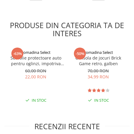
PRODUSE DIN CATEGORIA TA DE
INTERES
gomadina Select
gomadina Select
-63%
-50%
Set folie protectoare auto
Consola de jocuri Brick
pentru oglinzi, impotriva
Game retro, galben
apei si aburului, Film
60,00 RON
70,00 RON
Protect
22,00 RON
34,99 RON
IN STOC
IN STOC
RECENZII RECENTE