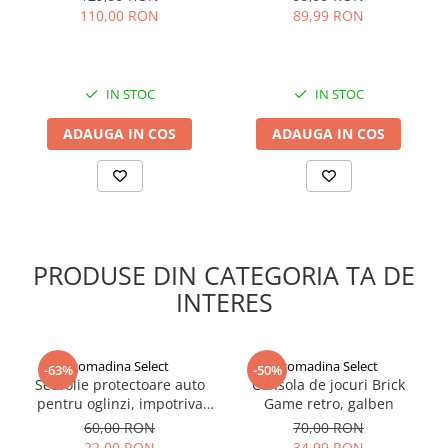
110,00 RON
89,99 RON
IN STOC
IN STOC
ADAUGA IN COS
ADAUGA IN COS
PRODUSE DIN CATEGORIA TA DE
INTERES
gomadina Select
gomadina Select
-63%
-50%
Set folie protectoare auto
Consola de jocuri Brick
pentru oglinzi, impotriva
Game retro, galben
apei si aburului, Film
60,00 RON
70,00 RON
Protect
22,00 RON
34,99 RON