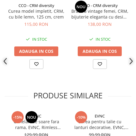
CCO - CRM diversity
CCO - CRM diversity
NOU
Curea model impletit, CRM,
Bratara vintage femei, CRM,
cu bile lemn, 125 cm, crem
bijuterie eleganta cu design
semireglabil
115,00 RON
138,00 RON
IN STOC
IN STOC
ADAUGA IN COS
ADAUGA IN COS
PRODUSE SIMILARE
EVNC
EVNC
-15%
NOU
-10%
Ochelari de soare fara
Curea pentru talie cu
rama, EVNC, Rimless
lanturi decorative, EVNC,
Featherlight, unisex
Waist Corset, negru
129,99 RON
99,99 RON