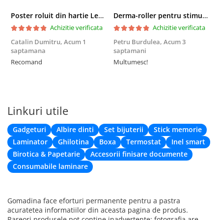
Poster roluit din hartie Leonardo Da Vinci, Vitruvian Man, vintage, 51x35 cm
Derma-roller pentru stimularea cresterii parului, scalp si barba, Beard Roller
Achizitie verificata
Achizitie verificata
Catalin Dumitru,
Acum 1
Petru Burdulea,
Acum 3
saptamana
saptamani
F
Recomand
Multumesc!
Linkuri utile
Gadgeturi
Albire dinti
Set bijuterii
Stick memorie
Laminator
Ghilotina
Boxa
Termostat
Inel smart
Birotica & Papetarie
Accesorii finisare documente
Consumabile laminare
Gomadina face eforturi permanente pentru a pastra
acuratetea informatiilor din aceasta pagina de produs.
Rareori produsele pot contine inadvertente: fotografia are