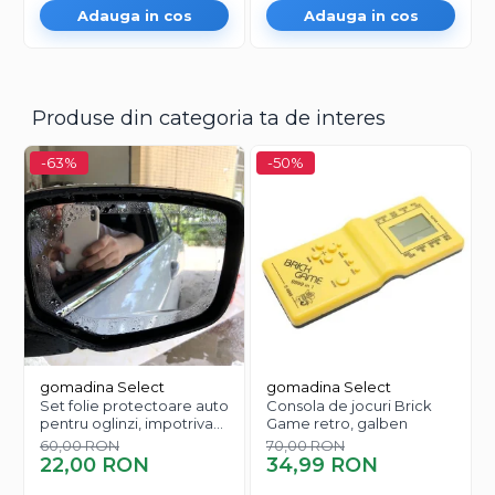
Adauga in cos
Adauga in cos
Produse din categoria ta de interes
-63%
-50%
gomadina Select
gomadina Select
Set folie protectoare auto
Consola de jocuri Brick
pentru oglinzi, impotriva
Game retro, galben
apei si aburului, Film
60,00 RON
70,00 RON
Protect
22,00 RON
34,99 RON