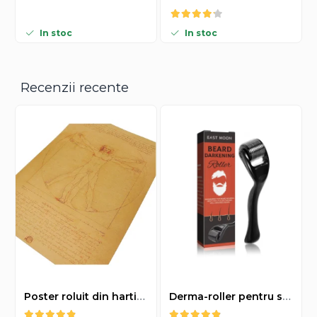
In stoc
In stoc
Recenzii recente
Poster roluit din hartie Leonardo Da Vinci, Vitruvian Man, vintage, 51x35 cm
Derma-roller pentru stimularea cresterii parului, scalp si barba, Beard Roller