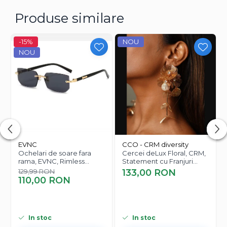
Produse similare
-15%
NOU
NOU
EVNC
CCO - CRM diversity
Ochelari de soare fara
Cercei deLux Floral, CRM,
rama, EVNC, Rimless
Statement cu Franjuri
Featherlight, unisex
Elegante pentru Femei,
129,99 RON
133,00 RON
Auriu
110,00 RON
In stoc
In stoc