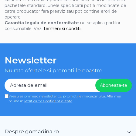
pachetele standard, unele specificatii pot fi modificate de
catre producator fara preaviz sau pot contine erori de
operare.
Garantia legala de conformitate
nu se aplica partilor
consumabile. Vezi
termeni si conditii.
Newsletter
Nu rata ofertele si promotiile noastre
Vreau sa primesc newsletter cu promotiile magazinului. Afla mai
multe in
Politicii de Confidentialitate
Despre gomadina.ro