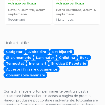
Achizitie verificata
Achizitie verificata
Catalin Dumitru,
Acum 1
Petru Burdulea,
Acum 4
saptamana
saptamani
Recomand
Multumesc!
Linkuri utile
Gadgeturi
Albire dinti
Set bijuterii
Stick memorie
Laminator
Ghilotina
Boxa
Termostat
Inel smart
Birotica & Papetarie
Accesorii finisare documente
Consumabile laminare
Gomadina face eforturi permanente pentru a pastra
acuratetea informatiilor din aceasta pagina de produs.
Rareori produsele pot contine inadvertente: fotografia are
caracter informativ si poate contine accesorii neincluse in