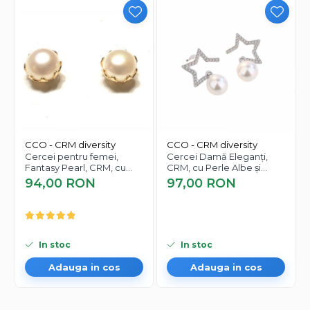
CCO - CRM diversity
CCO - CRM diversity
Cercei pentru femei,
Cercei Damă Eleganți,
Fantasy Pearl, CRM, cu
CRM, cu Perle Albe și
surub, 9 mm, alb-auriu
Steluță
94,00 RON
97,00 RON
In stoc
In stoc
Adauga in cos
Adauga in cos